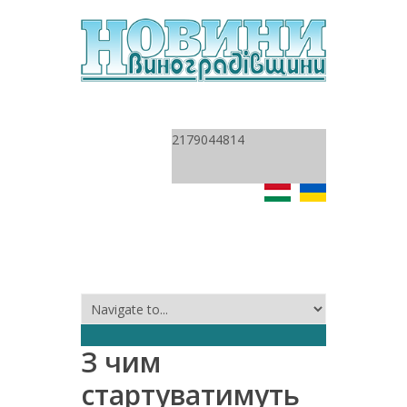
2179044814
З чим
стартуватимуть