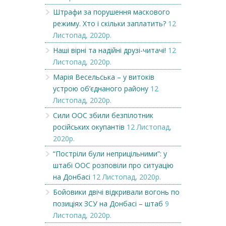
Штрафи за порушення маскового
режиму. Хто і скільки заплатить?
12
Листопад, 2020р.
Наші вірні та надійні друзі-читачі!
12
Листопад, 2020р.
Марія Весельська – у витоків
устрою об’єднаного району
12
Листопад, 2020р.
Сили ООС збили безпілотник
російських окупантів
12 Листопад,
2020р.
“Постріли були неприцільними”: у
штабі ООС розповіли про ситуацію
на Донбасі
12 Листопад, 2020р.
Бойовики двічі відкривали вогонь по
позиціях ЗСУ на Донбасі – штаб
9
Листопад, 2020р.