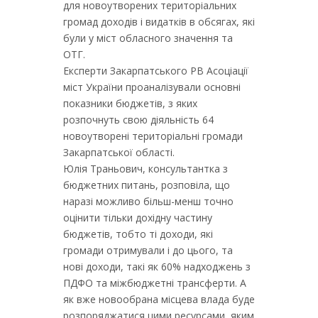
для новоутворених територіальних
громад доходів і видатків в обсягах, які
були у міст обласного значення та
ОТГ.
Експерти Закарпатського РВ Асоціації
міст України проаналізували основні
показники бюджетів, з яких
розпочнуть свою діяльність 64
новоутворені територіальні громади
Закарпатської області.
Юлія Траньович, консультантка з
бюджетних питань, розповіла, що
наразі можливо більш-менш точно
оцінити тільки дохідну частину
бюджетів, тобто ті доходи, які
громади отримували і до цього, та
нові доходи, такі як 60% надходжень з
ПДФО та міжбюджетні трансферти. А
як вже новообрана місцева влада буде
розпоряджатися цими ресурсами, яким