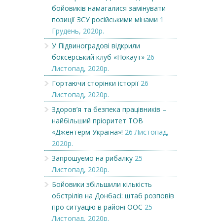
бойовиків намагалися замінувати
позиції ЗСУ російськими мінами
1
Грудень, 2020р.
У Підвиноградові відкрили
боксерський клуб «Нокаут»
26
Листопад, 2020р.
Гортаючи сторінки історії
26
Листопад, 2020р.
Здоров’я та безпека працівників –
найбільший пріоритет ТОВ
«Джентерм Україна»!
26 Листопад,
2020р.
Запрошуємо на рибалку
25
Листопад, 2020р.
Бойовики збільшили кількість
обстрілів на Донбасі: штаб розповів
про ситуацію в районі ООС
25
Листопад, 2020р.