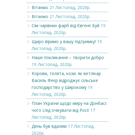
Вітаємо
21 Листопад, 2020р.
Вітаємо
21 Листопад, 2020р.
Сім чарівних фарб від Євгенії Буй
19
Листопад, 2020р.
Щиро віримо у вашу підтримку!
19
Листопад, 2020р.
Наше покликання – творити добро
19 Листопад, 2020р.
Корови, телята, кози: як ветлікар
Василь Феєр відроджує сільське
господарство у Широкому
19
Листопад, 2020р.
План України щодо миру на Донбасі:
чого слід очікувати від Росії
17
Листопад, 2020р.
День був вдалим
17 Листопад,
2020р.