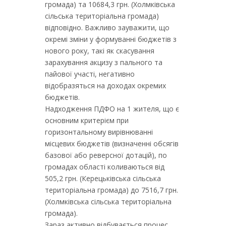
громада) та 10684,3 грн. (Холмківська
сільська територіальна громада)
відповідно. Важливо зауважити, що
окремі зміни у формуванні бюджетів з
нового року, такі як скасування
зарахування акцизу з пального та
пайової участі, негативно
відобразяться на доходах окремих
бюджетів.
Надходження ПДФО на 1 жителя, що є
основним критерієм при
горизонтальному вирівнюванні
місцевих бюджетів (визначенні обсягів
базової або реверсної дотацій), по
громадах області коливаються від
505,2 грн. (Керецьківська сільська
територіальна громада) до 7516,7 грн.
(Холмківська сільська територіальна
громада).
Зараз активно відбувається процес