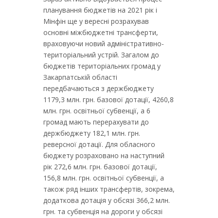
планування бюджетів на 2021 рік і
Мінфін ще у вересні розрахував
основні міжбюджетні трансферти,
враховуючи новий адміністративно-
територіальний устрій. Загалом до
бюджетів територіальних громад у
Закарпатській області
передбачаються з держбюджету
1179,3 млн. грн. базової дотації, 4260,8
млн. грн. освітньої субвенції, а 6
громад мають перерахувати до
держбюджету 182,1 млн. грн.
реверсної дотації. Для обласного
бюджету розраховано на наступний
рік 272,6 млн. грн. базової дотації,
156,8 млн. грн. освітньої субвенції, а
також ряд інших трансфертів, зокрема,
додаткова дотація у обсязі 366,2 млн.
грн. та субвенція на дороги у обсязі