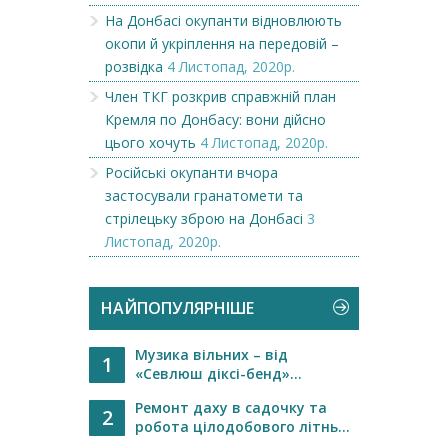
На Донбасі окупанти відновлюють
окопи й укріплення на передовій –
розвідка
4 Листопад, 2020р.
Член ТКГ розкрив справжній план
Кремля по Донбасу: вони дійсно
цього хочуть
4 Листопад, 2020р.
Російські окупанти вчора
застосували гранатомети та
стрілецьку зброю на Донбасі
3
Листопад, 2020р.
НАЙПОПУЛЯРНІШЕ
Музика вільних – від
1
«Севлюш діксі-бенд»...
Ремонт даху в садочку та
2
робота цілодобового літнь...