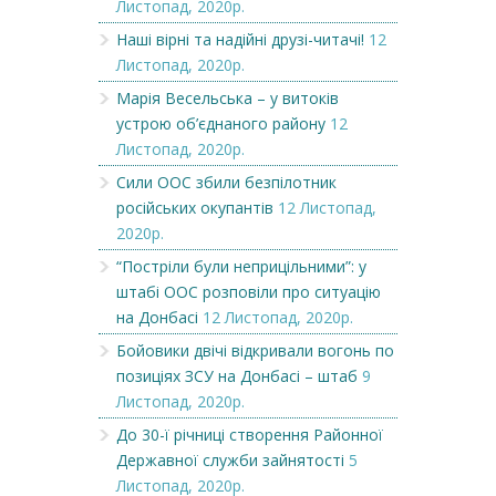
Листопад, 2020р.
Наші вірні та надійні друзі-читачі!
12
Листопад, 2020р.
Марія Весельська – у витоків
устрою об’єднаного району
12
Листопад, 2020р.
Сили ООС збили безпілотник
російських окупантів
12 Листопад,
2020р.
“Постріли були неприцільними”: у
штабі ООС розповіли про ситуацію
на Донбасі
12 Листопад, 2020р.
Бойовики двічі відкривали вогонь по
позиціях ЗСУ на Донбасі – штаб
9
Листопад, 2020р.
До 30-ї річниці створення Районної
Державної служби зайнятості
5
Листопад, 2020р.