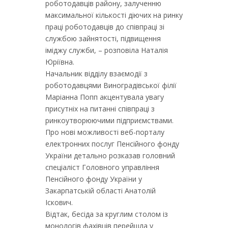
роботодавців району, залученню
максимальної кількості діючих на ринку
праці роботодавців до співпраці зі
службою зайнятості, підвищення
іміджу служби, – розповіла Наталія
Юріївна.
Начальник відділу взаємодії з
роботодавцями Виноградівської філії
Маріанна Попп акцентувала увагу
присутніх на питанні співпраці з
ринкоутворюючими підприємствами.
Про нові можливості веб-порталу
електронних послуг Пенсійного фонду
України детально розказав головний
спеціаліст Головного управління
Пенсійного фонду України у
Закарпатській області Анатолій
Іскович.
Відтак, бесіда за круглим столом із
монологів фахівців перейшла у