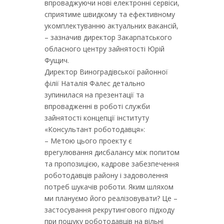
впроваджуючи нові електронні сервіси,
сприятиме швидкому та ефективному
укомплектуванню актуальних вакансій,
– зазначив директор Закарпатського
обласного центру зайнятості Юрій
Фущич.
Директор Виноградівської районної
філії Наталія Фалес детально
зупинилася на презентації та
впровадженні в роботі служби
зайнятості концепції інституту
«Консультант роботодавця»:
– Метою цього проекту є
врегулювання дисбалансу між попитом
та пропозицією, кадрове забезпечення
роботодавців району і задоволення
потреб шукачів роботи. Яким шляхом
ми плануємо його реалізовувати? Це –
застосування рекрутингового підходу
при пошуку роботодавців на вільні