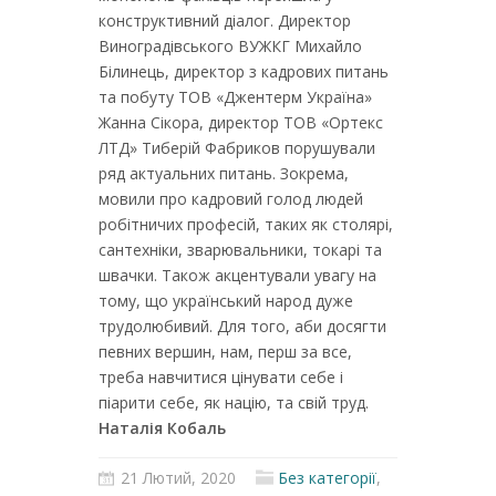
конструктивний діалог. Директор
Виноградівського ВУЖКГ Михайло
Білинець, директор з кадрових питань
та побуту ТОВ «Джентерм Україна»
Жанна Сікора, директор ТОВ «Ортекс
ЛТД» Тиберій Фабриков порушували
ряд актуальних питань. Зокрема,
мовили про кадровий голод людей
робітничих професій, таких як столярі,
сантехніки, зварювальники, токарі та
швачки. Також акцентували увагу на
тому, що український народ дуже
трудолюбивий. Для того, аби досягти
певних вершин, нам, перш за все,
треба навчитися цінувати себе і
піарити себе, як націю, та свій труд.
Наталія Кобаль
21 Лютий, 2020
Без категорії
,