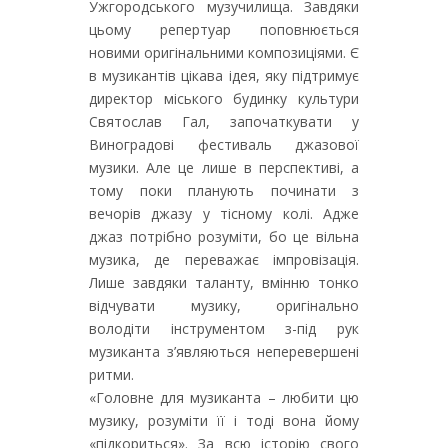
Ужгородського музучилища. Завдяки
цьому репертуар поповнюється
новими оригінальними композиціями. Є
в музикантів цікава ідея, яку підтримує
директор міського будинку культури
Святослав Гал, започаткувати у
Виноградові фестиваль джазової
музики. Але це лише в перспективі, а
тому поки планують починати з
вечорів джазу у тісному колі. Адже
джаз потрібно розуміти, бо це вільна
музика, де переважає імпровізація.
Лише завдяки таланту, вмінню тонко
відчувати музику, оригінально
володіти інструментом з-під рук
музиканта з’являються неперевершені
ритми.
«Головне для музиканта – любити цю
музику, розуміти її і тоді вона йому
«підкориться». За всю історію свого