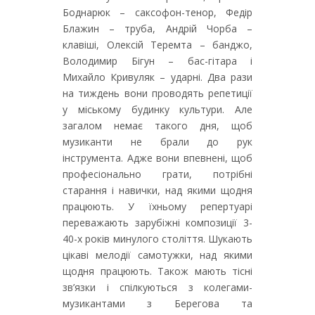
Боднарюк – саксофон-тенор, Федір
Блажин – труба, Андрій Чорба –
клавіші, Олексій Теремта – банджо,
Володимир Бігун – бас-гітара і
Михайло Кривуляк – ударні. Два рази
на тиждень вони проводять репетиції
у міському будинку культури. Але
загалом немає такого дня, щоб
музиканти не брали до рук
інструмента. Адже вони впевнені, щоб
професіонально грати, потрібні
старання і навички, над якими щодня
працюють. У їхньому репертуарі
переважають зарубіжні композиції 3-
40-х років минулого століття. Шукають
цікаві мелодії самотужки, над якими
щодня працюють. Також мають тісні
зв’язки і спілкуються з колегами-
музикантами з Берегова та