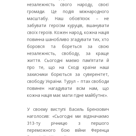
незалежність свого народу, своєї
громади. Це подія міжнародного
масштабу. Наш обов’язок – не
забувати героїзм куруців, вшанувати
своїх героїв. Кожен народ, кожна нація
повинна шанобливо згадувати тих, хто
боровся та бореться за свою
незалежність, свободу, за краще
життя. Сьогодні маємо пам’ятати й
про те, що на Сході країни наші
захисники борються за суверенітет,
свободу України. Турул – птах свободи
повинен нагадувати всім нам, що
кожна нація має мати гідне майбутнє».
У своєму виступі Василь Брензович
наголосив: «Сьогодні ми відзначаємо
313-ту річницю з першого
переможного бою війни Ференца