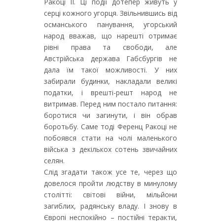
Ракоці ІІ. Ці події дотепер живуть у
серці кожного угорця. Звільнившись від
османського панування, угорський
народ вважав, що нарешті отримає
рівні права та свободи, але
Австрійська держава Габсбургів не
дала їм такої можливості. У них
забирали будинки, накладали великі
податки, і врешті-решт народ не
витримав. Перед ним постало питання:
боротися чи загинути, і він обрав
боротьбу. Саме тоді Ференц Ракоці не
побоявся стати на чолі маленького
війська з декількох сотень звичайних
селян.
Слід згадати також усе те, через що
довелося пройти людству в минулому
столітті: світові війни, мільйони
загиблих, радянську владу. І знову в
Європі неспокійно – постійні теракти,