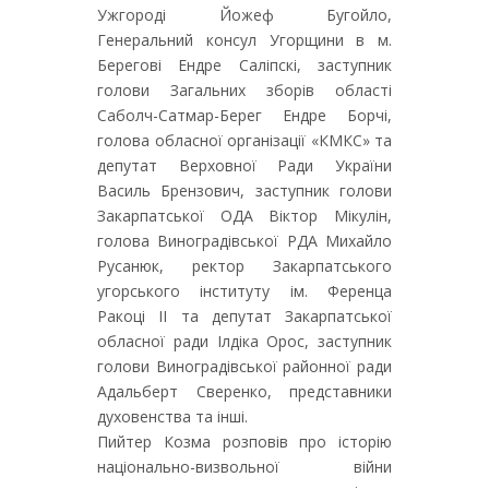
Ужгороді Йожеф Бугойло,
Генеральний консул Угорщини в м.
Берегові Ендре Саліпскі, заступник
голови Загальних зборів області
Саболч-Сатмар-Берег Ендре Борчі,
голова обласної організації «КМКС» та
депутат Верховної Ради України
Василь Брензович, заступник голови
Закарпатської ОДА Віктор Мікулін,
голова Виноградівської РДА Михайло
Русанюк, ректор Закарпатського
угорського інституту ім. Ференца
Ракоці ІІ та депутат Закарпатської
обласної ради Ілдіка Орос, заступник
голови Виноградівської районної ради
Адальберт Сверенко, представники
духовенства та інші.
Пийтер Козма розповів про історію
національно-визвольної війни