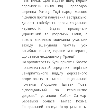
пам’ятника, щоб віддати шану першій
переможній битві під проводом
Ференца Ракоці. Тоді народ масово
піднявся проти панування австрійської
династії Габсбургів, проти соціальної
нерівності». Відтак прозвучали
український та угорський Гімни, а
також хвилиною мовчання учасники
заходу вшанували пам’ять усіх
загиблих на Сході України та в теракті,
що стався нещодавно у Франції.
На урочистостях були присутні багато
поважних гостей, серед них – керівник
Закарпатського відділу Державного
секретаріату з питань національної
політики Угорщини Іштван Товт,
відповідальний за керівництво
урядової установи Саболч-Сатмар-
Березької області Пийтер Козма,
Генеральний консул Угорщини в м.