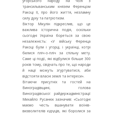
угорського народу на чолі з
трансильванським князем Ференцом
Ракоці ІІ, про його життя, незламну
силу духу та патріотизм.
Віктор Мікулін підкреслив, що це
важлива історична подія, оскільки
сьогодні Україна бореться за свою
незалежність: «У війську Ференца
Ракоці були і угорці, і українці, котрі
билися пліч-о-пліч за спільну мету.
Саме ці події, які відбулися більше 300
років тому, свідчать про те, що народи
й нації можуть згуртуватися, аби
відстояти власні землі та інтереси».
Вітаючи присутніх та гостей на
Виноградівщині, голова
Виноградівської райдержадміністрації
Михайло Русанюк зазначив: «Сьогодні
маємо честь вшанувати воїнів-
визволителів куруців, які боролися за