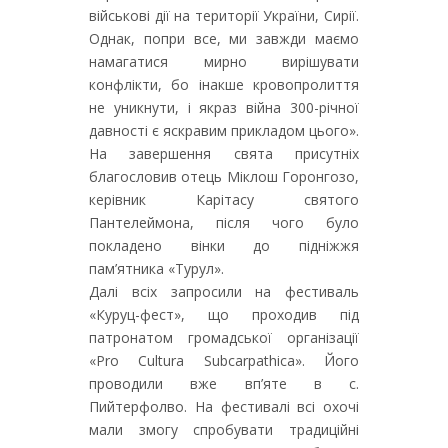
військові дії на території України, Сирії.
Однак, попри все, ми завжди маємо
намагатися мирно вирішувати
конфлікти, бо інакше кровопролиття
не уникнути, і якраз війна 300-річної
давності є яскравим прикладом цього».
На завершення свята присутніх
благословив отець Міклош Горонгозо,
керівник Карітасу святого
Пантелеймона, після чого було
покладено вінки до підніжжя
пам’ятника «Турул».
Далі всіх запросили на фестиваль
«Куруц-фест», що проходив під
патронатом громадської організації
«Pro Cultura Subcarpathica». Його
проводили вже вп’яте в с.
Пийтерфолво. На фестивалі всі охочі
мали змогу спробувати традиційні