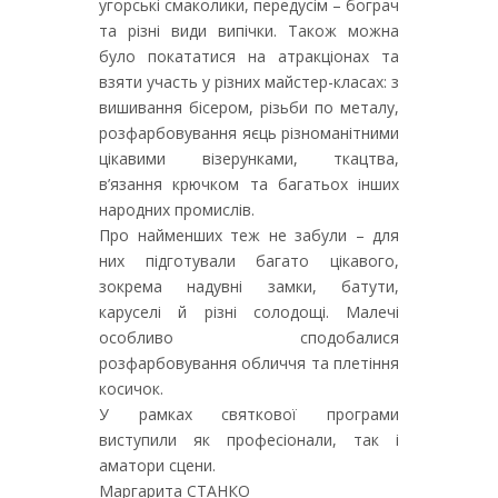
угорські смаколики, передусім – бограч
та різні види випічки. Також можна
було покататися на атракціонах та
взяти участь у різних майстер-класах: з
вишивання бісером, різьби по металу,
розфарбовування яєць різноманітними
цікавими візерунками, ткацтва,
в’язання крючком та багатьох інших
народних промислів.
Про найменших теж не забули – для
них підготували багато цікавого,
зокрема надувні замки, батути,
каруселі й різні солодощі. Малечі
особливо сподобалися
розфарбовування обличчя та плетіння
косичок.
У рамках святкової програми
виступили як професіонали, так і
аматори сцени.
Маргарита СТАНКО