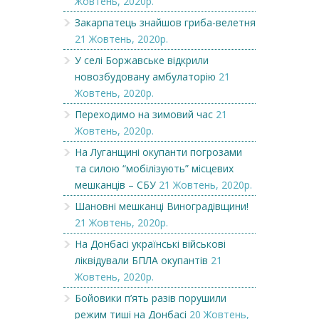
Жовтень, 2020р.
Закарпатець знайшов гриба-велетня
21 Жовтень, 2020р.
У селі Боржавське відкрили
новозбудовану амбулаторію
21
Жовтень, 2020р.
Переходимо на зимовий час
21
Жовтень, 2020р.
На Луганщині окупанти погрозами
та силою “мобілізують” місцевих
мешканців – СБУ
21 Жовтень, 2020р.
Шановні мешканці Виноградівщини!
21 Жовтень, 2020р.
На Донбасі українські військові
ліквідували БПЛА окупантів
21
Жовтень, 2020р.
Бойовики п’ять разів порушили
режим тиші на Донбасі
20 Жовтень,