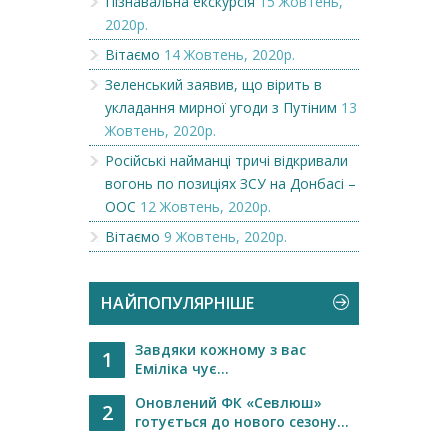
Пізнавальна екскурсія
15 Жовтень,
2020р.
Вітаємо
14 Жовтень, 2020р.
Зеленський заявив, що вірить в
укладання мирної угоди з Путіним
13
Жовтень, 2020р.
Російські найманці тричі відкривали
вогонь по позиціях ЗСУ на Донбасі –
ООС
12 Жовтень, 2020р.
Вітаємо
9 Жовтень, 2020р.
НАЙПОПУЛЯРНІШЕ
Завдяки кожному з вас
1
Еміліка чує...
Оновлений ФК «Севлюш»
2
готується до нового сезону...