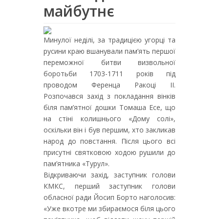
майбутнє
Минулої неділі, за традицією угорці та
русини краю вшанували пам’ять першої
переможної битви визвольної
боротьби 1703-1711 років під
проводом Ференца Ракоці ІІ.
Розпочався захід з покладання вінків
біля пам’ятної дошки Томаша Есе, що
на стіні колишнього «Дому солі»,
оскільки він і був першим, хто закликав
народ до повстання. Після цього всі
присутні святковою ходою рушили до
пам’ятника «Турул».
Відкриваючи захід, заступник голови
КМКС, перший заступник голови
обласної ради Йосип Борто наголосив:
«Уже вкотре ми збираємося біля цього