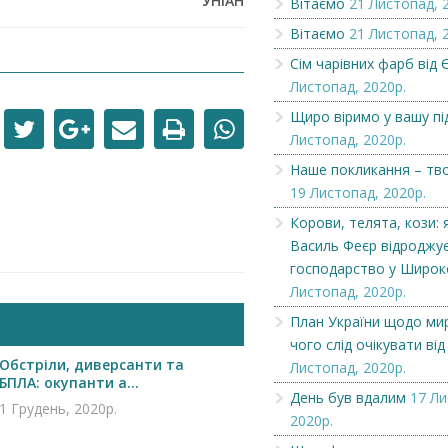
УНІАН
Вітаємо
21 Листопад, 
Вітаємо
21 Листопад, 
Сім чарівних фарб від Є
Листопад, 2020р.
Щиро віримо у вашу пі
Листопад, 2020р.
Наше покликання – тв
19 Листопад, 2020р.
Корови, телята, кози: 
Василь Феєр відроджує
господарство у Широ
Листопад, 2020р.
Чеська компанія NAMZOR
Викупимо бруньки
План України щодо мир
смородини...
чого слід очікувати від
Обстріли, диверсанти та
Листопад, 2020р.
БПЛА: окупанти а...
День був вдалим
17 Ли
1 Грудень, 2020р.
2020р.