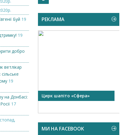
2020р.
2020р.
РЕКЛАМА
вгенії Буй
19
дтримку!
19
орити добро
як ветлікар
 сільське
кому
19
 чорної
Цирк шапіто «Сфера»
Запр
у на Донбасі:
Чехі
 Росії
17
стопад,
МИ НА FACEBOOK