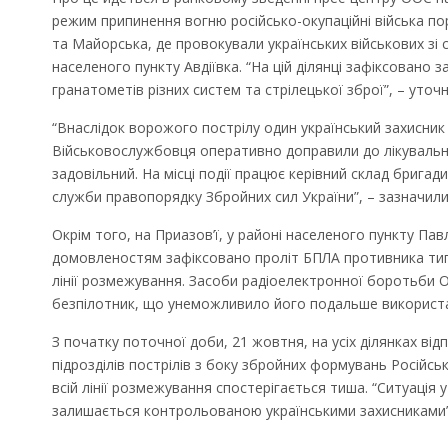
режим припинення вогню російсько-окупаційні війська п
та Майорська, де провокували українських військових зі с
населеного пункту Авдіївка. “На цій ділянці зафіксовано
гранатометів різних систем та стрілецької зброї”, – уточ
“Внаслідок ворожого пострілу один український захисник
Військовослужбовця оперативно доправили до лікувально
задовільний. На місці події працює керівний склад бригад
служби правопорядку Збройних сил України”, – зазначили 
Окрім того, на Приазов’ї, у районі населеного пункту Па
домовленостям зафіксовано проліт БПЛА противника тип
лінії розмежування. Засоби радіоелектронної боротьби 
безпілотник, що унеможливило його подальше використ
З початку поточної доби, 21 жовтня, на усіх ділянках від
підрозділів пострілів з боку збройних формувань Російськ
всій лінії розмежування спостерігається тиша. “Ситуація 
залишається контрольованою українськими захисниками”, 