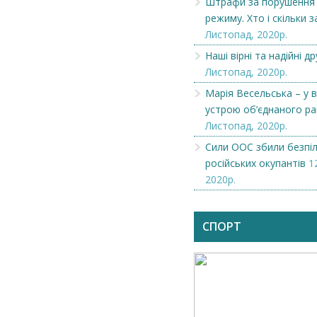
Штрафи за порушення
режиму. Хто і скільки 
Листопад, 2020р.
Наші вірні та надійні др
Листопад, 2020р.
Марія Весельська – у в
устрою об’єднаного р
Листопад, 2020р.
Сили ООС збили безпі
російських окупантів
1
2020р.
СПОРТ