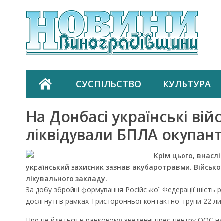
СУСПІЛЬСТВО
КУЛЬТУРА
На Донбасі українські вій
ліквідували БПЛА окупант
Крім цього, внасл
український захисник зазнав акубаротравми. Війсь
лікувального закладу.
За добу збройні формування Російської Федерації шість 
досягнуті в рамках Тристоронньої контактної групи 22 ли
Про це йдеться в ранковому зведенні прес-центру ООС на