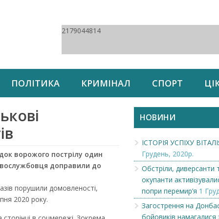
2179044814
ПОЛІТИКА
КРИМІНАЛ
СПОРТ
ЦІ
ськові
НОВИНИ
ів
ІСТОРІЯ УСПІХУ ВІТАЛ
Грудень, 2020р.
ідок ворожого пострілу один
ковослужбовця доправили до
Обстріли, диверсанти 
окупанти активізували
разів порушили домовленості,
попри перемир’я
1 Гру
пня 2020 року.
Загострення на Донбас
бойовиків намагалися 
 сторінці в соцмережі. Зокрема,