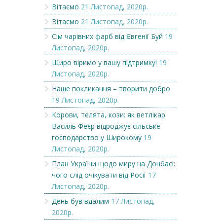
Вітаємо
21 Листопад, 2020р.
Вітаємо
21 Листопад, 2020р.
Сім чарівних фарб від Євгенії Буй
19
Листопад, 2020р.
Щиро віримо у вашу підтримку!
19
Листопад, 2020р.
Наше покликання – творити добро
19 Листопад, 2020р.
Корови, телята, кози: як ветлікар
Василь Феєр відроджує сільське
господарство у Широкому
19
Листопад, 2020р.
План України щодо миру на Донбасі:
чого слід очікувати від Росії
17
Листопад, 2020р.
День був вдалим
17 Листопад,
2020р.