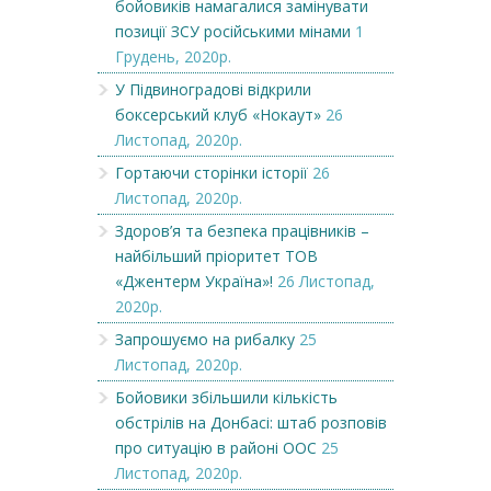
бойовиків намагалися замінувати
позиції ЗСУ російськими мінами
1
Грудень, 2020р.
У Підвиноградові відкрили
боксерський клуб «Нокаут»
26
Листопад, 2020р.
Гортаючи сторінки історії
26
Листопад, 2020р.
Здоров’я та безпека працівників –
найбільший пріоритет ТОВ
«Джентерм Україна»!
26 Листопад,
2020р.
Запрошуємо на рибалку
25
Листопад, 2020р.
Бойовики збільшили кількість
обстрілів на Донбасі: штаб розповів
про ситуацію в районі ООС
25
Листопад, 2020р.