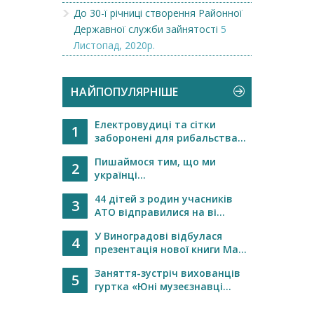
До 30-ї річниці створення Районної
Державної служби зайнятості
5
Листопад, 2020р.
НАЙПОПУЛЯРНІШЕ
Електровудиці та сітки
1
заборонені для рибальства...
Пишаймося тим, що ми
2
українці...
44 дітей з родин учасників
3
АТО відправилися на ві...
У Виноградові відбулася
4
презентація нової книги Ма...
Заняття-зустріч вихованців
5
гуртка «Юні музеєзнавці...