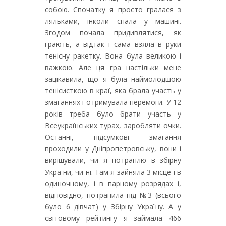
собою. Спочатку я просто гралася з
ляльками, інколи спала у машині.
Згодом почала придивлятися, як
грають, а відтак і сама взяла в руки
тенісну ракетку. Вона була великою і
важкою. Але ця гра настільки мене
зацікавила, що я була наймолодшою
тенісисткою в краї, яка брала участь у
змаганнях і отримувала перемоги. У 12
років треба було брати участь у
Всеукраїнських турах, заробляти очки.
Останні, підсумкові змагання
проходили у Дніпропетровську, вони і
вирішували, чи я потраплю в збірну
України, чи ні. Там я зайняла 3 місце і в
одиночному, і в парному розрядах і,
відповідно, потрапила під №3 (всього
було 6 дівчат) у Збірну Україну. А у
світовому рейтингу я займала 466