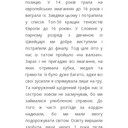
позицію. У 14 років грала на
європейських змаганнях до 16 років і
виграла їх. Завдяки цьому і потрапила
у список Топ-50 кращих тенісистів
Європи до 16 років». У Словенії у
парному розряді з дівчиною із
Швейцарії ми добре виступили і
потрапили до фіналу. Тоді ціле літо у
нас із татом пройшло «на валізах».
Зараз і не пригадаю всі змагання, на
яких отримала кубки, медалі та
грамоти. Їх було дуже багато, адже всі
свої зусилля я спрямувала лише на гру.
Та напружений щоденний графік нас із
сестрою зовсім не засмучував, бо ми
займалися улюбленою справою. До
того ж часті роз’їзди за кордон
надихали, бо ми мали змогу
подорожувати світом. Освіту вирішили
здобути лише через 2 роки після