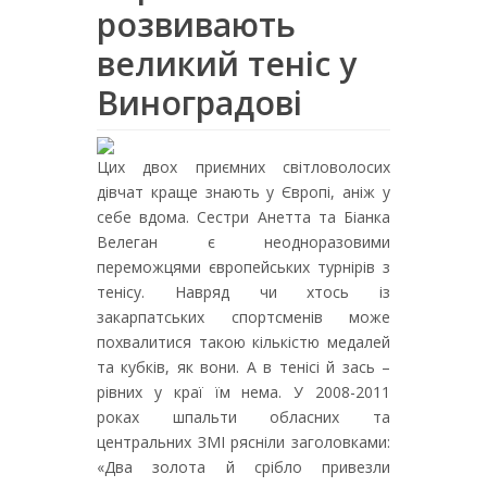
розвивають
великий теніс у
Виноградові
Цих двох приємних світловолосих
дівчат краще знають у Європі, аніж у
себе вдома. Сестри Анетта та Біанка
Велеган є неодноразовими
переможцями європейських турнірів з
тенісу. Навряд чи хтось із
закарпатських спортсменів може
похвалитися такою кількістю медалей
та кубків, як вони. А в тенісі й зась –
рівних у краї їм нема. У 2008-2011
роках шпальти обласних та
центральних ЗМІ рясніли заголовками:
«Два золота й срібло привезли