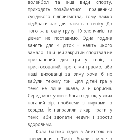
волейбол та інші види спорту,
приходять позайматися і працівники
сусіднього підприємства, тому важко
підібрати час для занять з тенісу. До
того ж в одну групу 10 хлопчиків та
дівчат не поставимо. Одна година
занять для 4 діток – навіть цього
замало. Та й цей закритий спортзал не
призначений для гри у теніс, а
пристосований, проте ми граємо, аби
наші вихованці за зиму хоча б не
забули техніку гри. Для дітей гра у
теніс не лише цікава, а й корисна.
Серед моїх учнів є багато діток, у яких
поганий зір, проблеми з нирками, з
серцем. Їх направили лікарі грати у
теніс, аби здолати недуги і зрости
здоровими.
– Коли батько їздив з Анеттою на
тренування в Тячів, брали і мене з