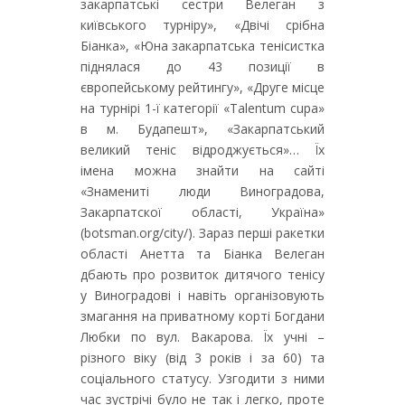
закарпатські сестри Велеган з
київського турніру», «Двічі срібна
Біанка», «Юна закарпатська тенісистка
піднялася до 43 позиції в
європейському рейтингу», «Друге місце
на турнірі 1-ї категорії «Talentum cupa»
в м. Будапешт», «Закарпатський
великий теніс відроджується»… Їх
імена можна знайти на сайті
«Знамениті люди Виноградова,
Закарпатскої області, Україна»
(botsman.org/city/). Зараз перші ракетки
області Анетта та Біанка Велеган
дбають про розвиток дитячого тенісу
у Виноградові і навіть організовують
змагання на приватному корті Богдани
Любки по вул. Вакарова. Їх учні –
різного віку (від 3 років і за 60) та
соціального статусу. Узгодити з ними
час зустрічі було не так і легко, проте