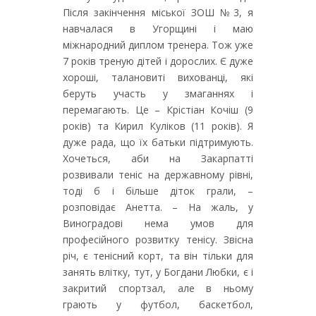
Після закінчення міської ЗОШ №3, я
навчалася в Угорщині і маю
міжнародний диплом тренера. Тож уже
7 років треную дітей і дорослих. Є дуже
хороші, талановиті вихованці, які
беруть участь у змаганнях і
перемагають. Це – Крістіан Кочіш (9
років) та Кирил Куліков (11 років). Я
дуже рада, що їх батьки підтримують.
Хочеться, аби на Закарпатті
розвивали теніс на державному рівні,
тоді б і більше діток грали, –
розповідає Анетта. – На жаль, у
Виноградові нема умов для
професійного розвитку тенісу. Звісна
річ, є тенісний корт, та він тільки для
занять влітку, тут, у Богдани Любки, є і
закритий спортзал, але в ньому
грають у футбол, баскетбол,