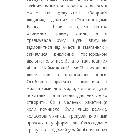
закінчення школи. Наразі я навчаюся в
УжНУ на факультеті «Здоров’я
людини», – ділиться своїми спогадами
Біанка. – Після того, як сестра
отримала травму спини, а я
травмувала руку, були вимушені
відмовитися від участі в змаганнях і
зайнялися виключно тренерською
діяльністю. У нас багато талановитих
діток. Наймолодшій моїй вихованці
лише три з половиною рочки.
Особливо приємно займатися з
маленькими дітками, адже вони дуже
позитивні. Та й умови для них легко
створити, бо є маленькі ракетки (я
коли починала, були лише великі),
кольорові м’ячики… Тренування з ними
проходять у формі гри. Самовіддано
тренується відомий у районі начальник