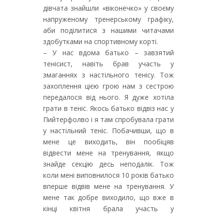
дівчата знайшли «віконечко» у своєму
напруженому тренерському графіку,
аби поділитися з нашими читачами
здобутками на спортивному корті.
– У нас вдома батько – завзятий
тенісист, навіть брав участь у
змаганнях з настільного тенісу. Тож
захоплення цією грою нам з сестрою
передалося від нього. Я дуже хотіла
грати в теніс. Якось батько відвіз нас у
Пийтерфолво і я там спробувала грати
у настільний теніс. Побачивши, що в
мене це виходить, він пообіцяв
відвести мене на тренування, якщо
знайде секцію десь неподалік. Тож
коли мені виповнилося 10 років батько
вперше відвів мене на тренування. У
мене так добре виходило, що вже в
кінці квітня брала участь у