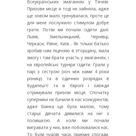
Всеукраїнських змаганнях у Тячеві.
Призове місце я тоді не зайняла, адже
ще зовсім мало тренувалася, проте це
для мене послужило стимулом добре
грати. Потім ми почали їздити далі:
Львів, Хмельницький, Чернівці,
Черкаси, Рівне, Київ… Як тільки батько
зробив нам ліцензію в Угорщину, мала
змогу і там брати участь у змаганнях, і
на європейські турніри їздити. Грали у
парі з сестрою (хоч між нами 4 роки
різниці) та в одичних розрядах в
Будапешті та в Європі і завжди
отримували призові місця. Спочатку
суперники не бачили в нас конкурентів,
адже Біанка ще була малою, тому
старші дівчата дивилися на неї з
посмішкою. А коли ми почали
вигравати у них, вже побоювалися нас.
То були чудові часи, приємні спогади.