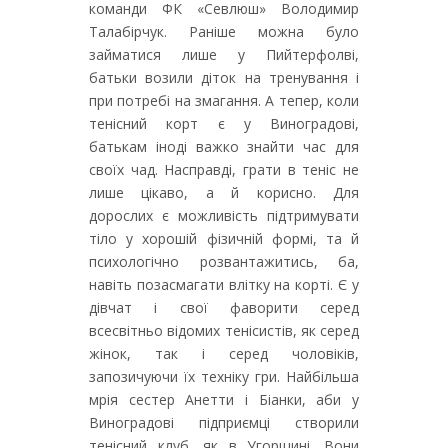
команди ФК «Севлюш» Володимир
Талабірчук. Раніше можна було
займатися лише у Пийтерфолві,
батьки возили діток на тренування і
при потребі на змагання. А тепер, коли
тенісний корт є у Виноградові,
батькам іноді важко знайти час для
своїх чад. Насправді, грати в теніс не
лише цікаво, а й корисно. Для
дорослих є можливість підтримувати
тіло у хорошій фізичній формі, та й
психологічно розвантажитись, ба,
навіть позасмагати влітку на корті. Є у
дівчат і свої фаворити серед
всесвітньо відомих тенісистів, як серед
жінок, так і серед чоловіків,
запозичуючи їх техніку гри. Найбільша
мрія сестер Анетти і Біанки, аби у
Виноградові підприємці створили
тенісний клуб, як в Угорщині. Вони