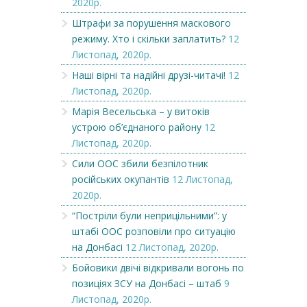
2020р.
Штрафи за порушення маскового
режиму. Хто і скільки заплатить?
12
Листопад, 2020р.
Наші вірні та надійні друзі-читачі!
12
Листопад, 2020р.
Марія Весельська – у витоків
устрою об’єднаного району
12
Листопад, 2020р.
Сили ООС збили безпілотник
російських окупантів
12 Листопад,
2020р.
“Постріли були неприцільними”: у
штабі ООС розповіли про ситуацію
на Донбасі
12 Листопад, 2020р.
Бойовики двічі відкривали вогонь по
позиціях ЗСУ на Донбасі – штаб
9
Листопад, 2020р.