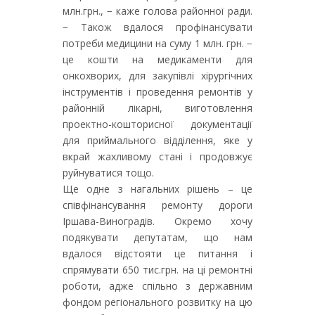
млн.грн., − каже голова районної ради.
− Також вдалося профінансувати
потреби медицини на суму 1 млн. грн. −
це кошти на медикаменти для
онкохворих, для закупівлі хірургічних
інструментів і проведення ремонтів у
районній лікарні, виготовлення
проектно-кошторисної документації
для приймального відділення, яке у
вкрай жахливому стані і продовжує
руйнуватися тощо.
Ще одне з нагальних рішень – це
співфінансування ремонту дороги
Іршава-Виноградів. Окремо хочу
подякувати депутатам, що нам
вдалося відстояти це питання і
спрямувати 650 тис.грн. на ці ремонтні
роботи, адже спільно з державним
фондом регіонального розвитку на цю