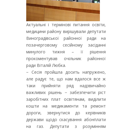
Актуальні і термінові питання освіти,
медицини району вирішували депутати
Виноградівської районної ради на
позачерговому сесійному засіданні
минулого тижня – її рішення
прокоментував очільник районної
ради Віталій Любка.
− Сесія пройшла досить напружено,
але радує те, що нам вдалося все ж
таки прийняти ряд надзвичайно
важливих рішень − забезпечити ріст
заробітних плат освітянам, виділити
кошти на медикаменти та ремонт
дороги, звернутися до керівників
держави щодо скасування абонплати
на газ. Депутати з розумінням