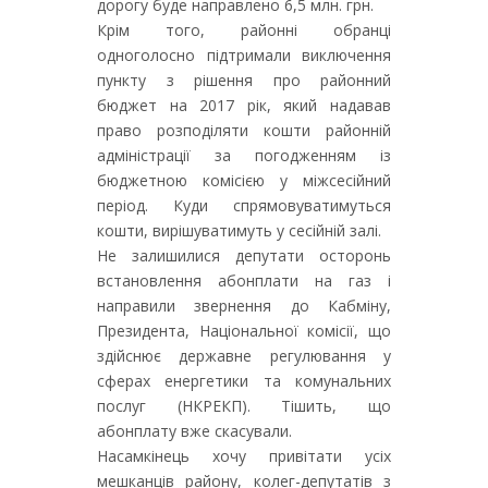
дорогу буде направлено 6,5 млн. грн.
Крім того, районні обранці
одноголосно підтримали виключення
пункту з рішення про районний
бюджет на 2017 рік, який надавав
право розподіляти кошти районній
адміністрації за погодженням із
бюджетною комісією у міжсесійний
період. Куди спрямовуватимуться
кошти, вирішуватимуть у сесійній залі.
Не залишилися депутати осторонь
встановлення абонплати на газ і
направили звернення до Кабміну,
Президента, Національної комісії, що
здійснює державне регулювання у
сферах енергетики та комунальних
послуг (НКРЕКП). Тішить, що
абонплату вже скасували.
Насамкінець хочу привітати усіх
мешканців району, колег-депутатів з