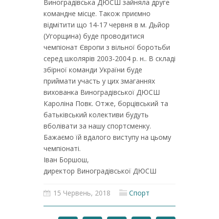
Виноградівська ДЮСШ зайняла друге
командне місце. Також приємно
відмітити що 14-17 червня в м. Дьйор
(Угорщина) буде проводитися
чемпіонат Європи з вільної боротьби
серед школярів 2003-2004 р. н.. В складі
збірної команди України буде
приймати участь у цих змаганнях
вихованка Виноградівської ДЮСШ
Кароліна Повк. Отже, борцівський та
батьківський колективи будуть
вболівати за нашу спортсменку.
Бажаємо їй вдалого виступу на цьому
чемпіонаті.
Іван Боршош,
директор Виноградівської ДЮСШ
15 Червень, 2018
Спорт