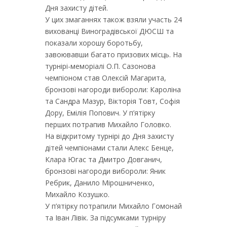
Дня захисту дітей.
У цих змаганнях також взяли участь 24
вихованці Виноградівської ДЮСШ та
показали хорошу боротьбу,
завоювавши багато призових місць. На
турнірі-меморіалі О.П. Сазонова
чемпіоном став Олексій Магарита,
бронзові нагороди вибороли: Кароліна
та Сандра Мазур, Вікторія Товт, Софія
Дору, Емілія Попович. У п’ятірку
перших потрапив Михайло Головко.
На відкритому турнірі до Дня захисту
дітей чемпіонами стали Алекс Бенце,
Клара Югас та Дмитро Довганич,
бронзові нагороди вибороли: Яник
Ребрик, Данило Мірошниченко,
Михайло Козушко.
У п’ятірку потрапили Михайло Гомонай
та Іван Лівік. За підсумками турніру