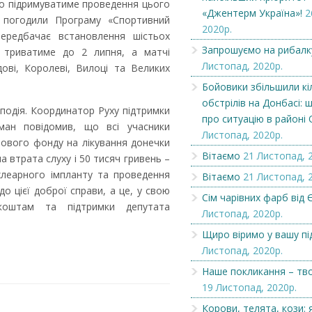
ко підримуватиме проведення цього
«Джентерм Україна»!
2
и погодили Програму «Спортивний
2020р.
Вітаємо
У Підвиноградові
ередбачає встановлення шістьох
боксерський клуб 
Запрошуємо на рибалк
т триватиме до 2 липня, а матчі
Листопад, 2020р.
ові, Королеві, Вилоці та Великих
Бойовики збільшили кі
обстрілів на Донбасі: 
 подія. Координатор Руху підтримки
про ситуацію в районі
ман повідомив, що всі учасники
Листопад, 2020р.
зового фонду на лікування донечки
Вітаємо
21 Листопад, 
а втрата слуху і 50 тисяч гривень –
хлеарного імпланту та проведення
Вітаємо
21 Листопад, 
до цієї доброї справи, а це, у свою
Сім чарівних фарб від Є
коштам та підтримки депутата
Листопад, 2020р.
Щиро віримо у вашу пі
Листопад, 2020р.
Наше покликання – тв
19 Листопад, 2020р.
Корови, телята, кози: 