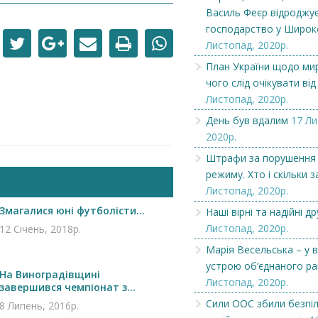
Василь Феєр відроджує
господарство у Широ
Листопад, 2020р.
План України щодо мир
чого слід очікувати від
Листопад, 2020р.
День був вдалим
17 Ли
2020р.
Штрафи за порушення
режиму. Хто і скільки 
Листопад, 2020р.
Змагалися юні футболісти...
Чеська компанія NAMZOR
Наші вірні та надійні др
Викупимо бруньки
смородини...
Листопад, 2020р.
12 Січень, 2018р.
Марія Весельська – у в
устрою об’єднаного р
На Виноградівщині
Листопад, 2020р.
завершився чемпіонат з...
Сили ООС збили безпі
8 Липень, 2016р.