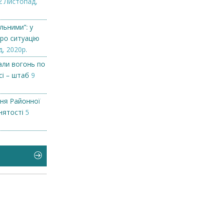
2 Листопад,
льними”: у
ро ситуацію
, 2020р.
али вогонь по
сі – штаб
9
ння Районної
нятості
5