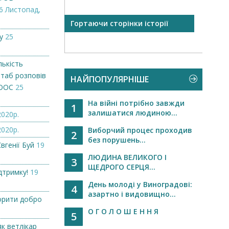
6 Листопад,
 відкрили
Гортаючи сторінки історії
Запр
«Нокаут»...
у
25
лькість
штаб розповів
НАЙПОПУЛЯРНІШЕ
 ООС
25
На війні потрібно завжди
1
залишатися людиною...
2020р.
2020р.
Виборчий процес проходив
2
без порушень...
вгенії Буй
19
ЛЮДИНА ВЕЛИКОГО І
3
ЩЕДРОГО СЕРЦЯ...
дтримку!
19
День молоді у Виноградові:
4
азартно і видовищно...
орити добро
О Г О Л О Ш Е Н Н Я
5
як ветлікар