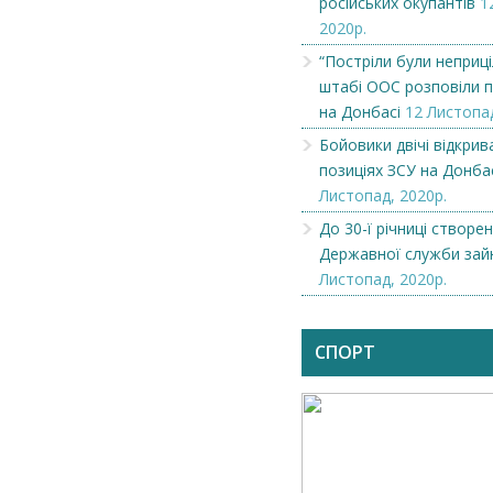
російських окупантів
1
2020р.
“Постріли були неприці
штабі ООС розповіли п
на Донбасі
12 Листопад
Бойовики двічі відкрив
позиціях ЗСУ на Донба
Листопад, 2020р.
До 30-ї річниці створе
Державної служби зай
Листопад, 2020р.
СПОРТ