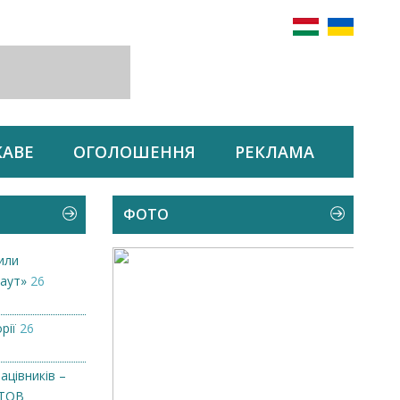
КАВЕ
ОГОЛОШЕННЯ
РЕКЛАМА
ФОТО
или
аут»
26
рії
26
ацівників –
 ТОВ