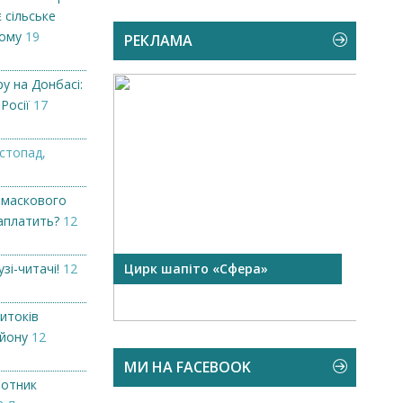
 сільське
кому
19
РЕКЛАМА
у на Донбасі:
 Росії
17
стопад,
 маскового
заплатить?
12
узі-читачі!
 чорної
12
Цирк шапіто «Сфера»
Запр
Чехі
итоків
айону
12
МИ НА FACEBOOK
лотник