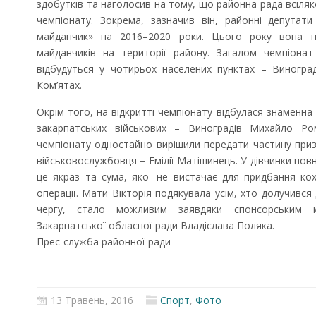
здобутків та наголосив на тому, що районна рада всіля
чемпіонату. Зокрема, зазначив він, районні депутат
майданчик» на 2016–2020 роки. Цього року вона п
майданчиків на території району. Загалом чемпіона
відбудуться у чотирьох населених пунктах – Виноград
Ком’ятах.
Окрім того, на відкритті чемпіонату відбулася знаменна
закарпатських військових – Виноградів Михайло Ро
чемпіонату одностайно вирішили передати частину при
військовослужбовця − Емілії Матішинець. У дівчинки повн
це якраз та сума, якої не вистачає для придбання ко
операції. Мати Вікторія подякувала усім, хто долучився 
чергу, стало можливим заявдяки спонсорським 
Закарпатської обласної ради Владіслава Поляка.
Прес-служба районної ради
13 Травень, 2016
Спорт
,
Фото