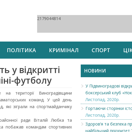
2179044814
ПОЛІТИКА
КРИМІНАЛ
СПОРТ
ЦІ
ь у відкритті
НОВИНИ
іні-футболу
У Підвиноградові відкр
боксерський клуб «Нок
 на території Виноградівщини
Листопад, 2020р.
 аматорських команд. У цей день
д, які зіграли на спортмайданчику
Гортаючи сторінки істо
Листопад, 2020р.
районної ради Віталій Любка та
Здоров’я та безпека пр
бка побажав командам спортивних
найбільший пріоритет