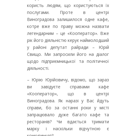
користь людям, що користуються їх
послугами. Проте в центрі
Виноградова залишилося одне кафе,
котре вже по праву можна назвати
легендарним – це «Кооператор». Вже
рік його діяльністю керує наймолодший
у районі депутат райради – Юрій
Свищо. Ми запросили його на діалог
щодо підприємницької та політичної
діяльності.
– Юрію Юрійовичу, відомо, що зараз
ви завідуєте справами кафе
«Кооператор», що в центрі
Виноградова. Як наразі у Вас йдуть
справи, бо за останні роки у місті
запрацювало дуже багато кафе та
ресторанів? Чи вдається тримати
марку і наскільки відчутною є
конкуренція?