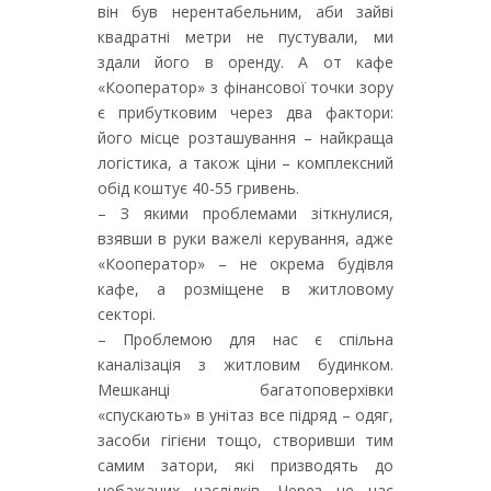
він був нерентабельним, аби зайві
квадратні метри не пустували, ми
здали його в оренду. А от кафе
«Кооператор» з фінансової точки зору
є прибутковим через два фактори:
його місце розташування – найкраща
логістика, а також ціни – комплексний
обід коштує 40-55 гривень.
– З якими проблемами зіткнулися,
взявши в руки важелі керування, адже
«Кооператор» – не окрема будівля
кафе, а розміщене в житловому
секторі.
– Проблемою для нас є спільна
каналізація з житловим будинком.
Мешканці багатоповерхівки
«спускають» в унітаз все підряд – одяг,
засоби гігієни тощо, створивши тим
самим затори, які призводять до
небажаних наслідків. Через це нас