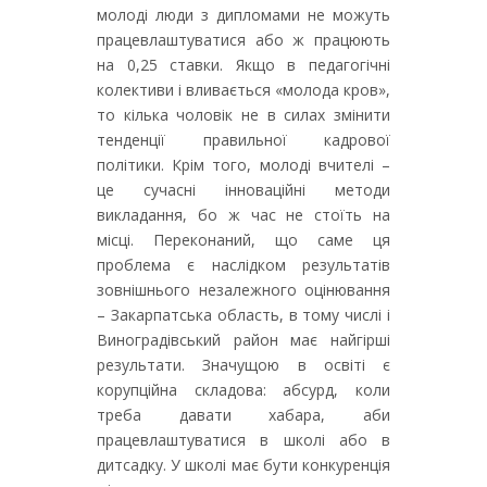
молоді люди з дипломами не можуть
працевлаштуватися або ж працюють
на 0,25 ставки. Якщо в педагогічні
колективи і вливається «молода кров»,
то кілька чоловік не в силах змінити
тенденції правильної кадрової
політики. Крім того, молоді вчителі –
це сучасні інноваційні методи
викладання, бо ж час не стоїть на
місці. Переконаний, що саме ця
проблема є наслідком результатів
зовнішнього незалежного оцінювання
– Закарпатська область, в тому числі і
Виноградівський район має найгірші
результати. Значущою в освіті є
корупційна складова: абсурд, коли
треба давати хабара, аби
працевлаштуватися в школі або в
дитсадку. У школі має бути конкуренція