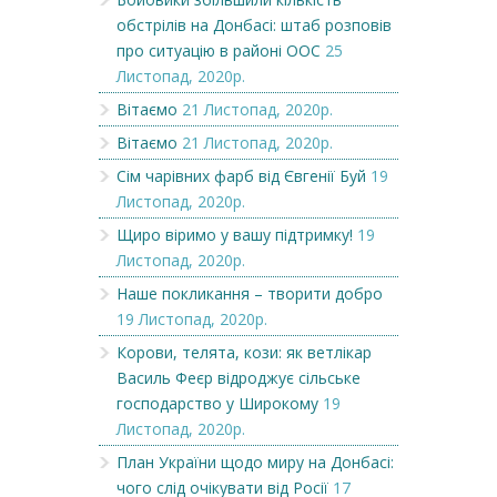
обстрілів на Донбасі: штаб розповів
про ситуацію в районі ООС
25
Листопад, 2020р.
Вітаємо
21 Листопад, 2020р.
Вітаємо
21 Листопад, 2020р.
Сім чарівних фарб від Євгенії Буй
19
Листопад, 2020р.
Щиро віримо у вашу підтримку!
19
Листопад, 2020р.
Наше покликання – творити добро
19 Листопад, 2020р.
Корови, телята, кози: як ветлікар
Василь Феєр відроджує сільське
господарство у Широкому
19
Листопад, 2020р.
План України щодо миру на Донбасі:
чого слід очікувати від Росії
17