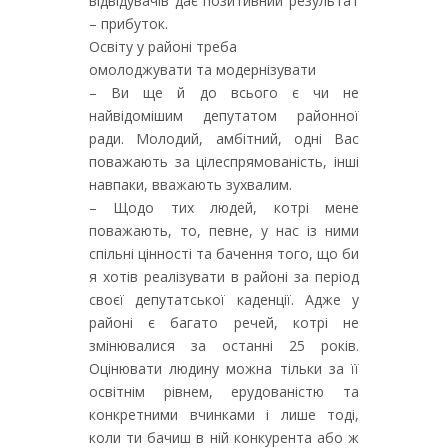
відвідувачів дає позитивний результат
– прибуток.
Освіту у районі треба
омолоджувати та модернізувати
– Ви ще й до всього є чи не
найвідомішим депутатом районної
ради. Молодий, амбітний, одні Вас
поважають за цілеспрямованість, інші
навпаки, вважають зухвалим.
– Щодо тих людей, котрі мене
поважають, то, певне, у нас із ними
спільні цінності та бачення того, що би
я хотів реалізувати в районі за період
своєї депутатської каденції. Адже у
районі є багато речей, котрі не
змінювалися за останні 25 років.
Оцінювати людину можна тільки за її
освітнім рівнем, ерудованістю та
конкретними вчинками і лише тоді,
коли ти бачиш в ній конкурента або ж