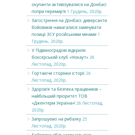
окупанти активізувалися на Донбасі
попри перемир’я
1 Грудень, 2020р.
Загострення на Донбасі: диверсанти
бойовиків намагалися замінувати
позиції ЗСУ російськими мінами
1
Грудень, 2020р.
У Підвиноградові відкрили
боксерський клуб «Нокаут»
26
Листопад, 2020р.
Гортаючи сторінки історії
26
Листопад, 2020р.
Здоров’я та безпека працівників –
найбільший пріоритет ТОВ
«Джентерм Україна»!
26 Листопад,
2020р.
Запрошуємо на рибалку
25
Листопад, 2020р.
Бойовики збільшили кількість