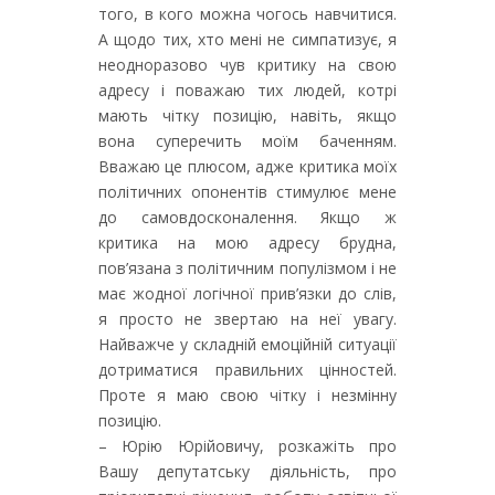
того, в кого можна чогось навчитися.
А щодо тих, хто мені не симпатизує, я
неодноразово чув критику на свою
адресу і поважаю тих людей, котрі
мають чітку позицію, навіть, якщо
вона суперечить моїм баченням.
Вважаю це плюсом, адже критика моїх
політичних опонентів стимулює мене
до самовдосконалення. Якщо ж
критика на мою адресу брудна,
пов’язана з політичним популізмом і не
має жодної логічної прив’язки до слів,
я просто не звертаю на неї увагу.
Найважче у складній емоційній ситуації
дотриматися правильних цінностей.
Проте я маю свою чітку і незмінну
позицію.
– Юрію Юрійовичу, розкажіть про
Вашу депутатську діяльність, про