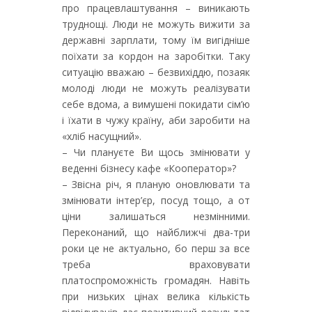
про працевлаштування – виникають
труднощі. Люди не можуть вижити за
державні зарплати, тому їм вигідніше
поїхати за кордон на заробітки. Таку
ситуацію вважаю – безвихіддю, позаяк
молоді люди не можуть реалізувати
себе вдома, а вимушені покидати сім’ю
і їхати в чужу країну, аби заробити на
«хліб насущний».
– Чи плануєте Ви щось змінювати у
веденні бізнесу кафе «Кооператор»?
– Звісна річ, я планую оновлювати та
змінювати інтер’єр, посуд тощо, а от
ціни залишаться незмінними.
Переконаний, що найближчі два-три
роки це не актуально, бо перш за все
треба враховувати
платоспроможність громадян. Навіть
при низьких цінах велика кількість