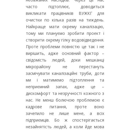
часто підтоплює, доводиться
викликати працівників ВУЖКГ для
очистки по кілька разів на тиждень.
Найкраще мати окрему каналізацію,
тому ми плануємо зробити проект і
створити окрему гілку водовідведення.
Проте проблеми повністю це так і не
вирішить, адже основний фактор –
свідомість людей, доки мешканці
мікрорайону не перестануть
засмічувати каналізаційні труби, доти
ми і матимемо підтоплення та
неприємний запах, адже це –
дискомфорт та незручності кожного з
нас. Не менш болючою проблемою є
кадрове питання, проте воно
зачепило не лише мене, а всіх
підприємців. Бо ж спостерігається
незайнятість людей, а коли йде мова