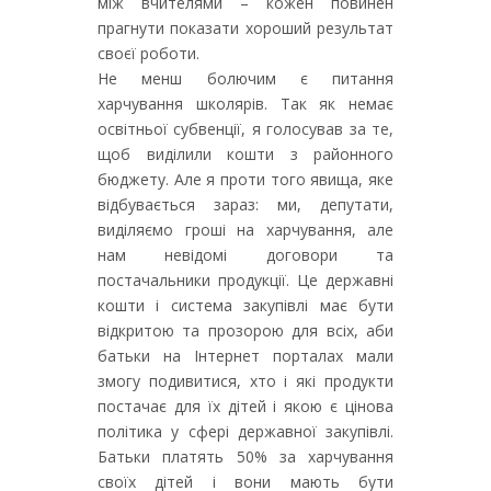
між вчителями – кожен повинен
прагнути показати хороший результат
своєї роботи.
Не менш болючим є питання
харчування школярів. Так як немає
освітньої субвенції, я голосував за те,
щоб виділили кошти з районного
бюджету. Але я проти того явища, яке
відбувається зараз: ми, депутати,
виділяємо гроші на харчування, але
нам невідомі договори та
постачальники продукції. Це державні
кошти і система закупівлі має бути
відкритою та прозорою для всіх, аби
батьки на Інтернет порталах мали
змогу подивитися, хто і які продукти
постачає для їх дітей і якою є цінова
політика у сфері державної закупівлі.
Батьки платять 50% за харчування
своїх дітей і вони мають бути