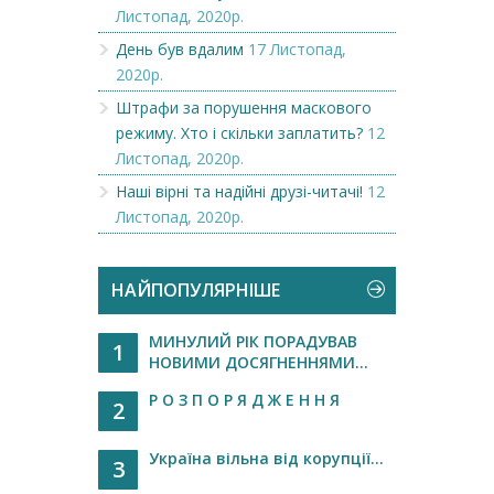
Листопад, 2020р.
День був вдалим
17 Листопад,
2020р.
Штрафи за порушення маскового
режиму. Хто і скільки заплатить?
12
Листопад, 2020р.
Наші вірні та надійні друзі-читачі!
12
Листопад, 2020р.
НАЙПОПУЛЯРНІШЕ
МИНУЛИЙ РІК ПОРАДУВАВ
1
НОВИМИ ДОСЯГНЕННЯМИ...
Р О З П О Р Я Д Ж Е Н Н Я
2
Україна вільна від корупції...
3