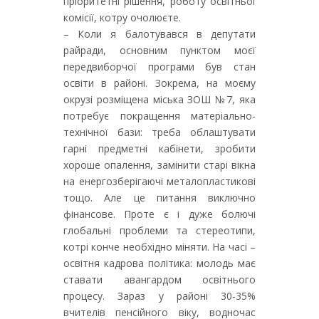
пріоритетні рішення, роботу освітньої
комісії, котру очолюєте.
– Коли я балотувався в депутати
райради, основним пунктом моєї
передвиборчої програми був стан
освіти в районі. Зокрема, на моєму
окрузі розміщена міська ЗОШ №7, яка
потребує покращення матеріально-
технічної бази: треба облаштувати
гарні предметні кабінети, зробити
хороше опалення, замінити старі вікна
на енергозберігаючі металопластикові
тощо. Але це питання виключно
фінансове. Проте є і дуже болючі
глобальні проблеми та стереотипи,
котрі конче необхідно міняти. На часі –
освітня кадрова політика: молодь має
ставати авангардом освітнього
процесу. Зараз у районі 30-35%
вчителів пенсійного віку, водночас