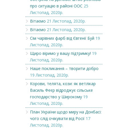
про ситуацію в районі ООС
25
Листопад, 2020р.
Вітаємо
21 Листопад, 2020р.
Вітаємо
21 Листопад, 2020р.
Сім чарівних фарб від Євгенії Буй
19
Листопад, 2020р.
Щиро віримо у вашу підтримку!
19
Листопад, 2020р.
Наше покликання – творити добро
19 Листопад, 2020р.
Корови, телята, кози: як ветлікар
Василь Феєр відроджує сільське
господарство у Широкому
19
Листопад, 2020р.
План України щодо миру на Донбасі:
чого слід очікувати від Росії
17
Листопад, 2020р.