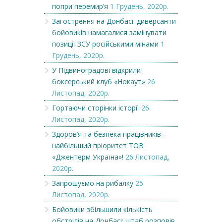
попри перемир’я
1 Грудень, 2020р.
Загострення на Донбасі: диверсанти
бойовиків намагалися замінувати
позиції ЗСУ російськими мінами
1
Грудень, 2020р.
У Підвиноградові відкрили
боксерський клуб «Нокаут»
26
Листопад, 2020р.
Гортаючи сторінки історії
26
Листопад, 2020р.
Здоров’я та безпека працівників –
найбільший пріоритет ТОВ
«Джентерм Україна»!
26 Листопад,
2020р.
Запрошуємо на рибалку
25
Листопад, 2020р.
Бойовики збільшили кількість
обстрілів на Донбасі: штаб розповів