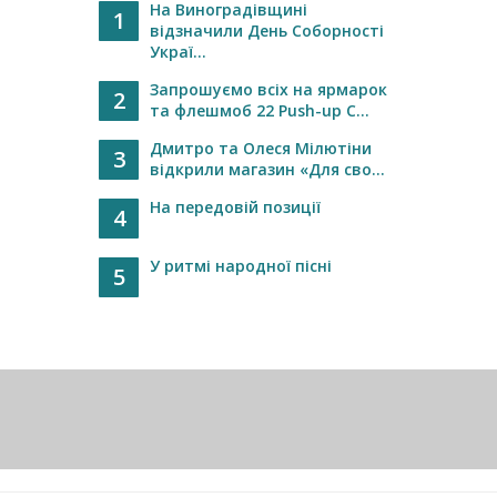
На Виноградівщині
1
відзначили День Соборності
Украї...
Запрошуємо всіх на ярмарок
2
та флешмоб 22 Push-up C...
Дмитро та Олеся Мілютіни
3
відкрили магазин «Для сво...
На передовій позиції
4
У ритмі народної пісні
5