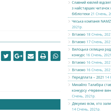
Славний ювілей відсвя
з найстарших читачок 
Славний ювілей відсвяткувала
Вітаємо
бібліотеки
21 Січень, 2
одна з найстарших читачок
міськ...
Чеська компанія NAM
2021р.
Вітаємо
18 Січень, 202
Вітаємо
17 Січень, 202
Вилоцька селищна рад
конкурс
16 Січень, 202
Вітаємо
16 Січень, 202
Вітаємо
16 Січень, 202
Передплата – 2021
14 
Михайло Талабіра ста
конкурсу «Червене вин
Січень, 2021р.
Дякуємо всім, хто зал
14 Січень, 2021р.