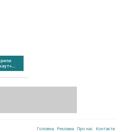
крили
У Виноградові пройшов
Свято спо
аут»...
Перший сімейний велозаїзд...
Головна
Реклама
Про нас
Контакти