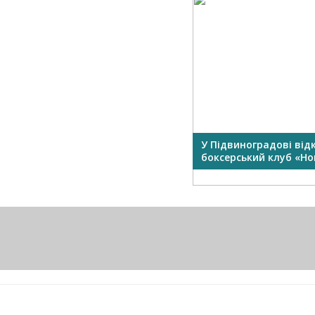
У Підвиноградові від
боксерський клуб «Нок