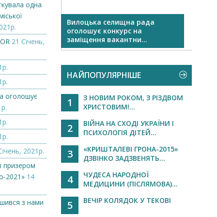
ткувала одна
міської
Вилоцька селищна рада
Огол
021р.
оголошує конкурс на
заміщення вакантни...
ZOR
21 Січень,
1р.
НАЙПОПУЛЯРНІШЕ
1р.
а оголошує
З НОВИМ РОКОМ, З РІЗДВОМ
1
ХРИСТОВИМ!...
1р.
1р.
ВІЙНА НА СХОДІ УКРАЇНИ І
2
ПСИХОЛОГІЯ ДІТЕЙ...
1р.
«КРИШТАЛЕВІ ГРОНА-2015»
Січень, 2021р.
3
ДЗВІНКО ЗАДЗВЕНЯТЬ...
в призером
ЧУДЕСА НАРОДНОЇ
о-2021»
14
4
МЕДИЦИНИ (ПІСЛЯМОВА)...
ВЕЧІР КОЛЯДОК У ТЕКОВІ
ишився з нами
5