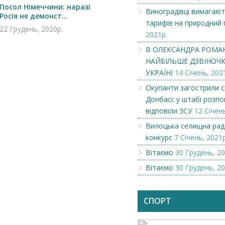
Посол Німеччини: наразі
Виноградівці вимагают
Росія не демонст...
тарифів на природний 
22 Грудень, 2020р.
2021р.
В ОЛЕКСАНДРА РОМА
НАЙБІЛЬШЕ ДЗВІНОЧКІ
УКРАЇНІ
14 Січень, 202
Окупанти загострили с
Донбасі: у штабі розпов
відповіли ЗСУ
12 Січень
Вилоцька селищна рад
конкурс
7 Січень, 2021р
Чеська компанія NAMZOR
Викупимо бруньки
Вітаємо
30 Грудень, 20
смородини...
Вітаємо
30 Грудень, 20
СПОРТ