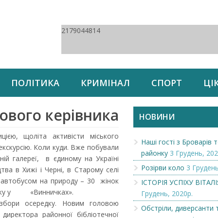
2179044814
ПОЛІТИКА
КРИМІНАЛ
СПОРТ
ЦІ
ового керівника
НОВИНИ
цією, щоліта активісти міського
Наші гості з Броварів
екскурсію. Коли куди. Вже побували
районку
3 Грудень, 202
ній галереї, в єдиному на Україні
Розірви коло
3 Грудень
тва в Хижі і Черні, в Старому селі
 автобусом на природу – 30 жінок
ІСТОРІЯ УСПІХУ ВІТАЛ
очинку у «Винничках».
Грудень, 2020р.
 збори осередку. Новим головою
Обстріли, диверсанти 
 директора районної бібліотечної