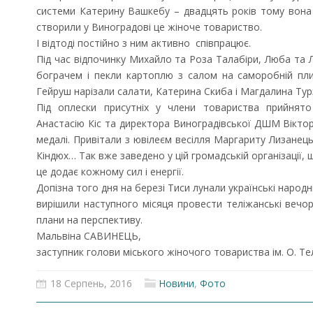
системи Катерину Вашкебу – двадцять років тому вона б
створили у Виноградові це жіноче товариство.
І відтоді постійно з ним активно співпрацює.
Під час відпочинку Михайло та Роза Талабіри, Люба та
бограчем і пекли картоплю з салом на саморобній пл
Гейруш нарізали салати, Катерина Скиба і Магдалина Ту
Під оплески присутніх у члени товариства прийнято 
Анастасію Кіс та директора Виноградівської ДШМ Віктор
медалі. Привітали з ювілеєм весілля Маргариту Лизанец
Кіндюх… Так вже заведено у цій громадській організації, 
це додає кожному сил і енергії.
Допізна того дня на березі Тиси лунали українські народні
вирішили наступного місяця провести теліжанські вечо
плани на перспективу.
Мальвіна САВИНЕЦЬ,
заступник голови міського жіночого товариства ім. О. Тел
18 Серпень, 2016
Новини
,
Фото