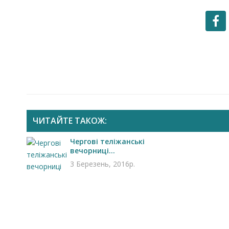
ЧИТАЙТЕ ТАКОЖ:
Чергові теліжанські
вечорниці...
Запрошуємо на роботу в
3 Березень, 2016р.
Чехію