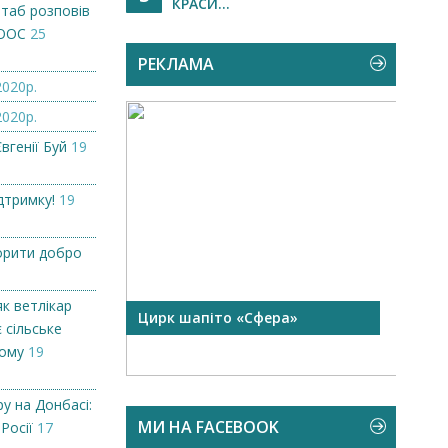
КРАСИ...
штаб розповів
 ООС
25
РЕКЛАМА
2020р.
2020р.
вгенії Буй
19
дтримку!
19
орити добро
як ветлікар
 чорної
Цирк шапіто «Сфера»
Запр
 сільське
Чехі
кому
19
у на Донбасі:
МИ НА FACEBOOK
 Росії
17