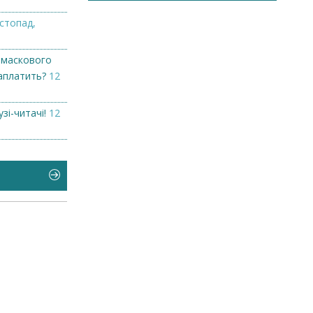
стопад,
 маскового
заплатить?
12
узі-читачі!
12