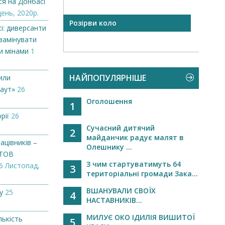
ся на Донбасі
день, 2020р.
арів теж
Розірви коло
ІСТОР
і: диверсанти
..
ПРУН
замінувати
и мінами
1
НАЙПОПУЛЯРНІШЕ
или
аут»
26
Оголошення
1
рії
26
Сучасний дитячий
2
майданчик радує малят в
ацівників –
Олешнику ...
 ТОВ
З чим стартуватимуть 64
6 Листопад,
3
територіальні громади Зака...
ВШАНУВАЛИ СВОЇХ
у
25
4
НАСТАВНИКІВ...
МИЛУЄ ОКО ІДИЛІЯ ВИШИТОЇ
лькість
5