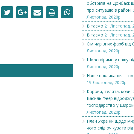
обстрілів на Донбасі: 
про ситуацію в районі
Листопад, 2020р.
Вітаємо
21 Листопад, 
Вітаємо
21 Листопад, 
Сім чарівних фарб від Є
Листопад, 2020р.
Щиро віримо у вашу пі
Листопад, 2020р.
Наше покликання – тв
19 Листопад, 2020р.
Корови, телята, кози: 
Чеська компанія NAMZOR
Викупимо бруньки
Василь Феєр відроджує
смородини...
господарство у Широ
Листопад, 2020р.
План України щодо мир
чого слід очікувати від