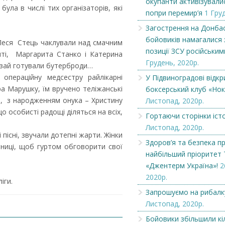
окупанти активізували
ула в числі тих організаторів, які
попри перемир’я
1 Гру
Загострення на Донбасі:
Наші гості з Бров
Загострення на Донбас
диверсанти бойовиків
читають районку.
бойовиків намагалися 
намагалися замі...
 Леся Стець чаклували над смачним
позиції ЗСУ російським
иті, Маргарита Станко і Катерина
Грудень, 2020р.
рзай готували бутерброди…
операційну медсестру райлікарні
У Підвиноградові відкр
а Марушку, їм вручено теліжанські
боксерський клуб «Нок
ь, з народженням онука – Христину
Листопад, 2020р.
що особисті радощі діляться на всіх,
Гортаючи сторінки істо
Листопад, 2020р.
 пісні, звучали дотепні жарти. Жінки
Здоров’я та безпека пр
рниці, щоб гуртом обговорити свої
найбільший пріоритет
«Джентерм Україна»!
2
2020р.
іги.
Запрошуємо на рибалк
Листопад, 2020р.
Бойовики збільшили кі