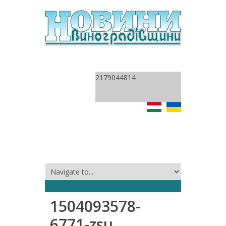
2179044814
1504093578-
6771-zsu