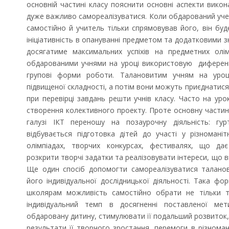
основній частині класу пояснити основні аспекти викон
дуже важливо самореалізуватися. Коли обдарований учен
самостійно й учитель тільки спрямовував його, він буд
ініціативність в опануванні предметом та додатковими з
досягатиме максимальних успіхів на предметних олім
обдарованими учнями на уроці використовую диференці
групові форми роботи. Талановитим учням на уроц
підвищеної складності, а потім вони можуть приєднатися 
при перевірці завдань решти учнів класу. Часто на уро
створення колективного проекту. Проте основну части
галузі ІКТ переношу на позаурочну діяльність: гу
відбувається підготовка дітей до участі у різномані
олімпіадах, творчих конкурсах, фестивалях, що да
розкрити творчі задатки та реалізовувати інтереси, що в
Ще один спосіб допомогти самореалізуватися таланов
його індивідуальної дослідницької діяльності. Така 
школярам можливість самостійно обрати не тільки т
індивідуальний темп в досягненні поставленої ме
обдаровану дитину, стимулювати її подальший розвиток,
результати її творчого зростання, перемоги в різноман