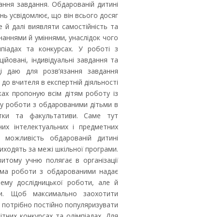
ання завдання. Обдарованій дитині
ь усвідомлює, що він всього досяг
е й далі виявляти самостійність та
наннями й уміннями, унаслідок чого
піадах та конкурсах. У роботі з
йовані, індивідуальні завдання та
і даю для розв’язання завдання
до вчителя в експертній діяльності
ках пропоную всім дітям роботу із
ну роботи з обдарованими дітьми в
ртки та факультативи. Саме тут
тних інтелектуальних і предметних
є можливість обдарованій дитині
иходять за межі шкільної програми.
итому учню полягає в організації
форма роботи з обдарованими надає
ему дослідницької роботи, але й
ти. Щоб максимально заохотити
 потрібно постійно популяризувати
ітних конкурсах та олімпіадах. Для