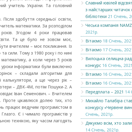
Славний ювілей відсвя
ений учитель України. Та головний
з найстарших читачок 
Славний ювілей відсвяткувала
Вітаємо
бібліотеки
21 Січень, 2
одна з найстарших читачок
в. Після здобуття середньої освіти,
міськ...
Чеська компанія NAM
вчитель математики. За розподілом
2021р.
років. Згодом 4 роки працював
світи. Та це було не зовсім моє,
Вітаємо
18 Січень, 202
Бути вчителем – моє покликання. Із
Вітаємо
17 Січень, 202
та сили. Тому з 1980 року і по нині
Вилоцька селищна рад
 математику, а коли через 5 років
конкурс
16 Січень, 202
і уроки інформатики були виключно
орінок – складали алгоритми для
Вітаємо
16 Січень, 202
і калькулятори, а ще через рік –
Вітаємо
16 Січень, 202
ютери – ДВК-4М, потім Пошуки-2. А
Передплата – 2021
14 
повідає Іван Семенович. – Вчителем
ти. Проте цікавлюся долею тих, хто
Михайло Талабіра ста
ень працює ведучим програмістом в
конкурсу «Червене вин
 Глазго. Є і чимало програмістів у
Січень, 2021р.
льною технікою, яку часом лагодять
Дякуємо всім, хто зал
14 Січень, 2021р.