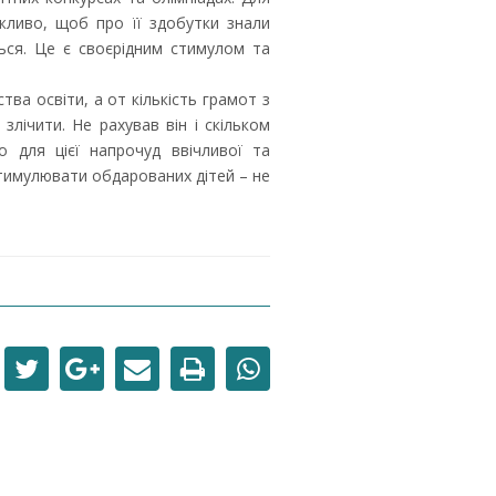
жливо, щоб про її здобутки знали
ться. Це є своєрідним стимулом та
тва освіти, а от кількість грамот з
злічити. Не рахував він і скільком
 для цієї напрочуд ввічливої та
тимулювати обдарованих дітей – не