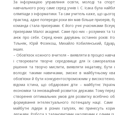
За інформацією управління освіти, молоді та спор
навчального року саме серед учнів І. С. Ісака була найб
олімпіади з інформатики. Та сам учитель каже, що цього
практиці, адже попередні роки він мав більше призерів, бу
команда стала призерами. Є його учні учасниками Всеук
призерами Малої академії. Саме про них – розумних та та
аніж про себе. Серед юних дарувань останніх років: Іг
Тільняк, Юрій Фозекош, Михайло Кобилянський, Едуа
інших.
– Обов’язок кожного вчителя – виявляти в процесі навча
і створювати творче середовище для їх самореалізац
рішення та творчо мислити, виявляти ініціативу, бути 
володіє такими навичками, зможе в майбутньому квал
обов’язки й бути конкурентоспроможним у високотехнол
Запрошуємо на роботу в
відома істина, що обдаровані діти – майбутнє Україн
Чехію
економіки та інноваційний розвиток держави. Тому пере
створення оптимальних умов для розвитку всебічно об
формування інтелектуального потенціалу нації. Саме
майбутні лідери в різних галузях, які принесуть кори
держави. Робота з талановитими школярами є одним із в