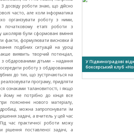
– З досвіду роботи знаю, що дійсно
оволі часто, але коли інформатика
ко організувати роботу з ними,
на початковому етапі роботи з
у школярів були сформовані вміння
ати факти, формулювати висновки й
вання подібних ситуацій на уроці
акше виявить творчий потенціал,
ті з обдарованими дітьми – надання
У Підвиноградові від
боксерський клуб «Нок
 зосередити роботу з обдарованими
дібних до тих, що зустрічаються на
 реалізовувати програму, приділяти
ися ознаками талановитості, і якщо
то йому не потрібно до кінця все
при поясненні нового матеріалу,
дробиці, можна запропонувати їм
ішення задачі, а вчитель у цей час
Під час практичної роботи можу
и рішення поставленої задачі, а