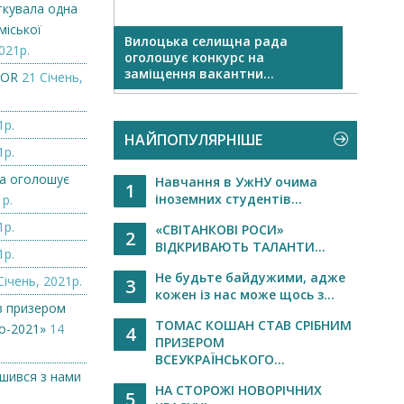
ткувала одна
міської
Вилоцька селищна рада
Огол
021р.
оголошує конкурс на
заміщення вакантни...
ZOR
21 Січень,
1р.
НАЙПОПУЛЯРНІШЕ
1р.
а оголошує
Навчання в УжНУ очима
1
іноземних студентів...
1р.
1р.
«СВІТАНКОВІ РОСИ»
2
ВІДКРИВАЮТЬ ТАЛАНТИ...
1р.
Не будьте байдужими, адже
Січень, 2021р.
3
кожен із нас може щось з...
в призером
ТОМАС КОШАН СТАВ СРІБНИМ
о-2021»
14
4
ПРИЗЕРОМ
ВСЕУКРАЇНСЬКОГО...
ишився з нами
НА СТОРОЖІ НОВОРІЧНИХ
5