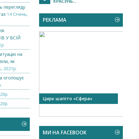
КРАСУНЬ...
ь перегляду
газ
14 Січень,
РЕКЛАМА
НА
В У ВСІЙ
1р.
итуацію на
іли, як
, 2021р.
а оголошує
.
20р.
 чорної
Цирк шапіто «Сфера»
Запр
20р.
Чехі
МИ НА FACEBOOK