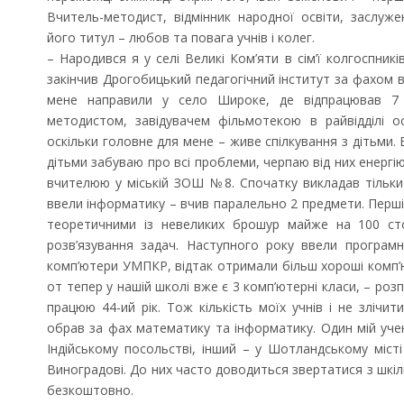
Вчитель-методист, відмінник народної освіти, заслуж
його титул – любов та повага учнів і колег.
– Народився я у селі Великі Ком’яти в сім’ї колгоспникі
закінчив Дрогобицький педагогічний інститут за фахом 
мене направили у село Широке, де відпрацював 7 
методистом, завідувачем фільмотекою в райвідділі о
оскільки головне для мене – живе спілкування з дітьми. 
дітьми забуваю про всі проблеми, черпаю від них енергію 
вчителюю у міській ЗОШ №8. Спочатку викладав тільки
ввели інформатику – вчив паралельно 2 предмети. Перш
теоретичними із невеликих брошур майже на 100 ст
розв’язування задач. Наступного року ввели програмн
комп’ютери УМПКР, відтак отримали більш хороші комп’
от тепер у нашій школі вже є 3 комп’ютерні класи, – роз
працюю 44-ий рік. Тож кількість моїх учнів і не злічи
обрав за фах математику та інформатику. Один мій уч
Індійському посольстві, інший – у Шотландському місті
Виноградові. До них часто доводиться звертатися з шкі
безкоштовно.