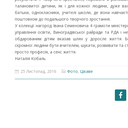
талановитої дитини, як і для кожної людини, дуже ва
батьки, однокласники, учителі школи, де вона навчає
поштовхом до подальшого творчого зростання.
У колекції нагород Івана Семеновича 4 грамоти міністерс
управління освіти, Виноградівської райради та РДА і не 
обдарованим дітям вказав шлях у доросле життя. Бо
скромної людини бути вчителем, шукати, розвивати та с
просто професія, а сенс життя.
Наталія Кобаль
25 Листопад, 2016
Фото
,
Цікаве