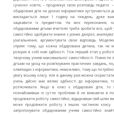
сучасної освіти, – продовжує свою розповідь педагог. 
обдаровані діти на уроках інформатики зустрічаються д
викладається лише 1 годину на тиждень, дуже важ
зацікавити їх предметом. На моє переконання, 
обдарованими дітьми вчителю треба зробити все, щоб 
самостійно здобувати знання з різних джерел, аналізув
узагальнення, аргументувати свою відповідь. Моделю
сприяє тому, що кожна обдарована дитина, так чи ін
розкриє в собі нові здібності. Тож перший етап у робо
творчому учневі максимальної самостійності. Повністю
дітьми на уроці на розв’язуванні практичних завдань, по
олімпіадах з інформатики, неможливо, тому що потрібно
увагу всьому класу. Але в даному разі можна скористат
учень дійсно має великі здібності до інформатики, 
роз’яснювати. Якщо в класі є обдаровані діти, то 
познайомивши із суттю проблеми й не вникаючи в по
продовжити роботу самостійно, відшукавши свій шлях вир
може продовжити роботу з іншою частиною класу. 
запропонувати обдарованим учням самостійно знайт