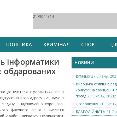
2179044814
ПОЛІТИКА
КРИМІНАЛ
СПОРТ
ЦІ
ль інформатики
НОВИНИ
є обдарованих
Вітаємо
27 Січень, 202
Вилоцька селищна рад
конкурс на заміщення 
в’ю до вчителя інформатики Івана
посад
23 Січень, 2021р
ідгуків на його адресу. Всі, наче в
 людину і надзвичайно хорошого,
Оголошення
21 Січень,
окого фахового рівня є численні
БЛАГОДІЙНІСТЬ
21 Січ
ий у районі викладач інформатики.