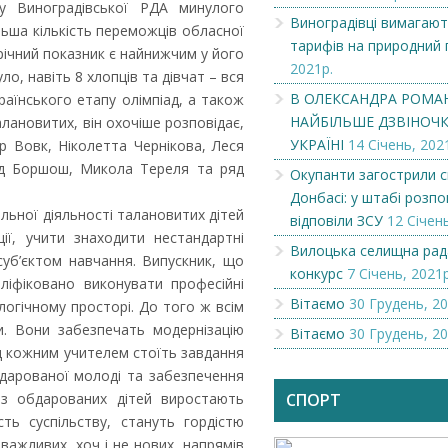
ту Виноградівської РДА минулого
Виноградівці вимагают
ільша кількість переможців обласної
тарифів на природний 
річний показник є найнижчим у його
2021р.
ло, навіть 8 хлопців та дівчат – вся
В ОЛЕКСАНДРА РОМА
раїнського етапу олімпіад, а також
НАЙБІЛЬШЕ ДЗВІНОЧКІ
лановитих, він охочіше розповідає,
УКРАЇНІ
14 Січень, 202
ор Вовк, Ніколетта Чернікова, Леся
рд Боршош, Микола Тереля та ряд
Окупанти загострили с
Донбасі: у штабі розпов
льної діяльності талановитих дітей
відповіли ЗСУ
12 Січень
ії, учити знаходити нестандартні
Вилоцька селищна рад
суб’єктом навчання. Випускник, що
конкурс
7 Січень, 2021р
іфіковано виконувати професійні
Вітаємо
30 Грудень, 20
огічному просторі. До того ж всім
Чеська компанія NAMZOR
Викупимо бруньки
и. Вони забезпечать модернізацію
Вітаємо
30 Грудень, 20
смородини...
д кожним учителем стоїть завдання
дарованої молоді та забезпечення
 з обдарованих дітей виростають
СПОРТ
сть суспільству, стануть гордістю
ажливих, хоч і не нових, напрямів