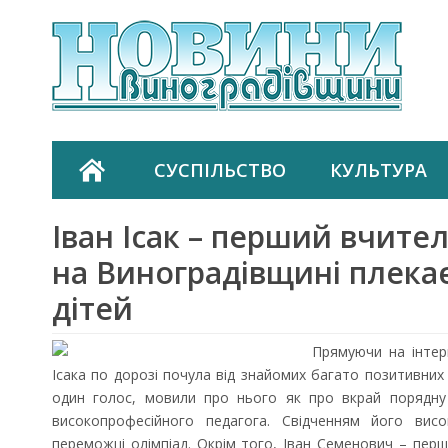
СУСПІЛЬСТВО
КУЛЬТУРА
Іван Ісак – перший вчите
на Виноградівщині плека
дітей
Прямуючи на інтер
Ісака по дорозі почула від знайомих багато позитивних в
один голос, мовили про нього як про вкрай порядну
високопрофесійного педагога. Свідченням його вис
переможці олімпіад. Окрім того, Іван Семенович – перш