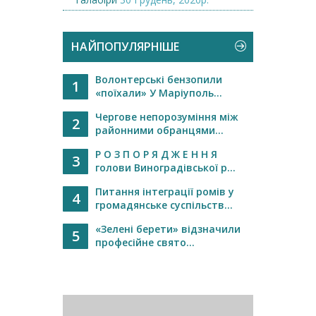
НАЙПОПУЛЯРНІШЕ
Волонтерські бензопили
1
«поїхали» У Маріуполь...
Чергове непорозуміння між
2
районними обранцями...
Р О З П О Р Я Д Ж Е Н Н Я
3
голови Виноградівської р...
Питання інтеграції ромів у
4
громадянське суспільств...
«Зелені берети» відзначили
5
професійне свято...