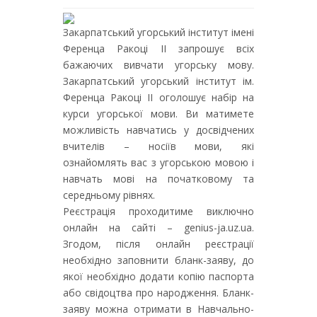
Закарпатський угорський інститут імені
Ференца Ракоці ІІ запрошує всіх
бажаючих вивчати угорську мову.
Закарпатський угорський інститут ім.
Ференца Ракоці II оголошує набір на
курси угорської мови. Ви матимете
можливість навчатись у досвідчених
вчителів – носіїв мови, які
ознайомлять вас з угорською мовою і
навчать мові на початковому та
середньому рівнях.
Реєстрація проходитиме виключно
онлайн на сайті – genius-ja.uz.ua.
Згодом, після онлайн реєстрації
необхідно заповнити бланк-заяву, до
якої необхідно додати копію паспорта
або свідоцтва про народження. Бланк-
заяву можна отримати в Навчально-