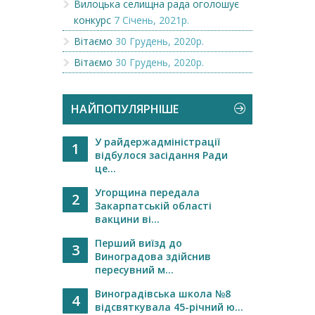
Вилоцька селищна рада оголошує
конкурс
7 Січень, 2021р.
Вітаємо
30 Грудень, 2020р.
Вітаємо
30 Грудень, 2020р.
НАЙПОПУЛЯРНІШЕ
У райдержадміністрації
1
відбулося засідання Ради
це...
Угорщина передала
2
Закарпатській області
вакцини ві...
Перший виїзд до
3
Виноградова здійснив
пересувний м...
Виноградівська школа №8
4
відсвяткувала 45-річний ю...