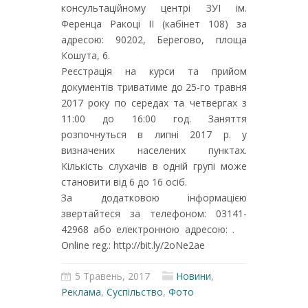
консультаційному центрі ЗУІ ім.
Ференца Ракоці ІІ (кабінет 108) за
адресою: 90202, Берегово, площа
Кошута, 6.
Реєстрація на курси та прийом
документів триватиме до 25-го травня
2017 року по середах та четвергах з
11:00 до 16:00 год. Заняття
розпочнуться в липні 2017 р. у
визначених населених пунктах.
Кількість слухачів в одній групі може
становити від 6 до 16 осіб.
За додатковою інформацією
звертайтеся за телефоном: 03141-
42968 або електронною адресою: .
Online reg.: http://bit.ly/2oNe2ae
5 Травень, 2017
Новини
,
Реклама
,
Суспільство
,
Фото