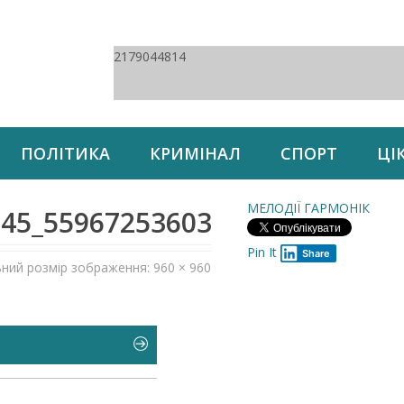
2179044814
ПОЛІТИКА
КРИМІНАЛ
СПОРТ
ЦІ
МЕЛОДІЇ ГАРМОНІК
145_5596725360331849728_n
Pin It
Share
ьний розмір зображення: 960 × 960