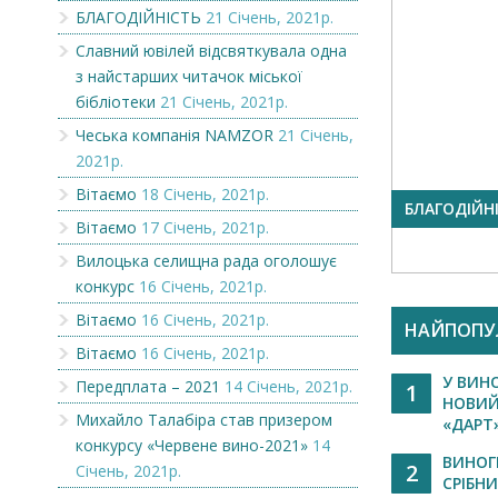
БЛАГОДІЙНІСТЬ
21 Січень, 2021р.
Славний ювілей відсвяткувала одна
з найстарших читачок міської
бібліотеки
21 Січень, 2021р.
Чеська компанія NAMZOR
21 Січень,
2021р.
Вітаємо
18 Січень, 2021р.
БЛАГОДІЙНІСТЬ
Славний юв
Вітаємо
17 Січень, 2021р.
одна з най
міськ...
Вилоцька селищна рада оголошує
конкурс
16 Січень, 2021р.
Вітаємо
16 Січень, 2021р.
НАЙПОПУ
Вітаємо
16 Січень, 2021р.
У ВИН
Передплата – 2021
14 Січень, 2021р.
1
НОВИЙ
Михайло Талабіра став призером
«ДАРТ»
конкурсу «Червене вино-2021»
14
ВИНОГ
2
Січень, 2021р.
СРІБНИ