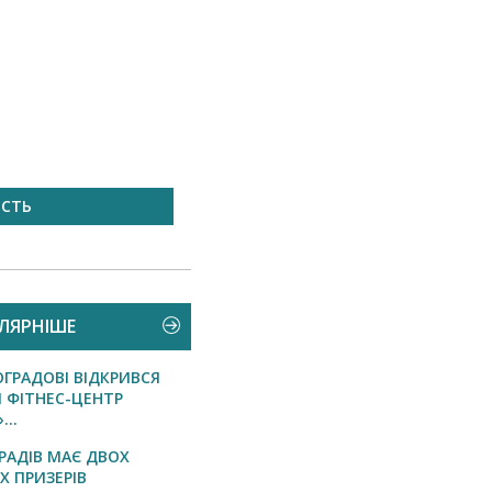
ілей відсвяткувала
Чеська компанія NAMZOR
старших читачок
ЛЯРНІШЕ
ОГРАДОВІ ВІДКРИВСЯ
 ФІТНЕС-ЦЕНТР
...
РАДІВ МАЄ ДВОХ
Х ПРИЗЕРІВ