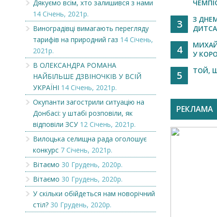
Дякуємо всім, хто залишився з нами
ЧЕМПІО
14 Січень, 2021р.
З ДНЕ
3
Виноградівці вимагають перегляду
ДИТСАД
тарифів на природний газ
14 Січень,
МИХАЙ
4
2021р.
У КОРО
В ОЛЕКСАНДРА РОМАНА
ТОЙ, 
5
НАЙБІЛЬШЕ ДЗВІНОЧКІВ У ВСІЙ
УКРАЇНІ
14 Січень, 2021р.
Окупанти загострили ситуацію на
РЕКЛАМА
Донбасі: у штабі розповіли, як
відповіли ЗСУ
12 Січень, 2021р.
Вилоцька селищна рада оголошує
конкурс
7 Січень, 2021р.
Вітаємо
30 Грудень, 2020р.
Вітаємо
30 Грудень, 2020р.
У скільки обійдеться нам новорічний
стіл?
30 Грудень, 2020р.