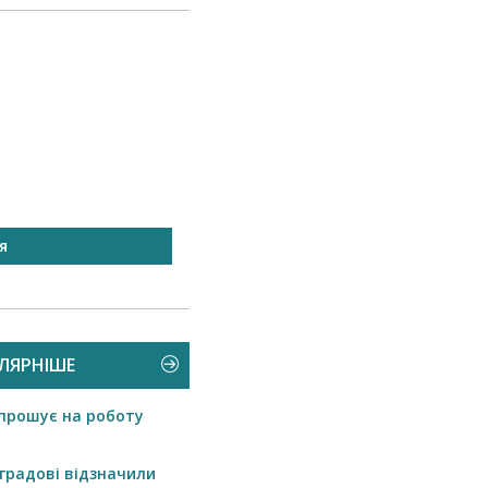
я
БЛАГОДІЙНІСТЬ
ЛЯРНІШЕ
прошує на роботу
градові відзначили