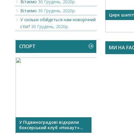
Вітаємо
30 Грудень, 2020р.
Вітаємо
30 Грудень, 2020р.
OR
Викупимо бруньки чорної
Цирк шапі
У скільки обійдеться нам новорічний
смородини...
стіл?
30 Грудень, 2020р.
СПОРТ
МИ НА FA
У Підвиноградові відкрили
У Виноградові
боксерський клуб «Нокаут»...
Перший сімейни