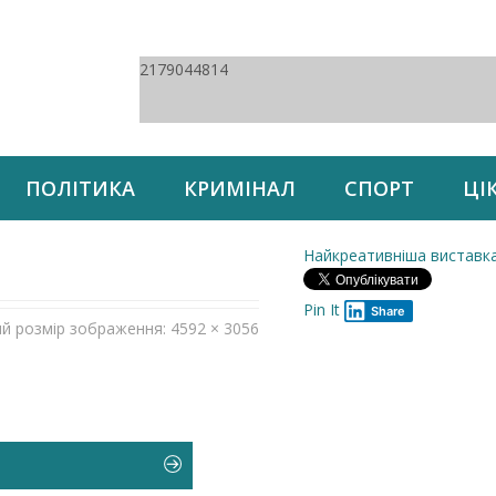
2179044814
ПОЛІТИКА
КРИМІНАЛ
СПОРТ
ЦІ
Найкреативніша виставка
Pin It
Share
ий розмір зображення: 4592 × 3056