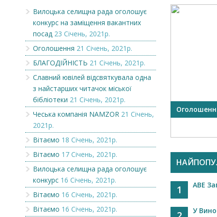
Вилоцька селищна рада оголошує
конкурс на заміщення вакантних
посад
23 Січень, 2021р.
Оголошення
21 Січень, 2021р.
БЛАГОДІЙНІСТЬ
21 Січень, 2021р.
Славний ювілей відсвяткувала одна
з найстарших читачок міської
бібліотеки
21 Січень, 2021р.
OR
Вилоцька селищна рада
Оголошенн
Чеська компанія NAMZOR
21 Січень,
оголошує конкурс на
2021р.
заміщення вакантни...
Вітаємо
18 Січень, 2021р.
Вітаємо
17 Січень, 2021р.
НАЙПОПУ
Вилоцька селищна рада оголошує
конкурс
16 Січень, 2021р.
АВЕ За
1
Вітаємо
16 Січень, 2021р.
Вітаємо
16 Січень, 2021р.
У Вино
2