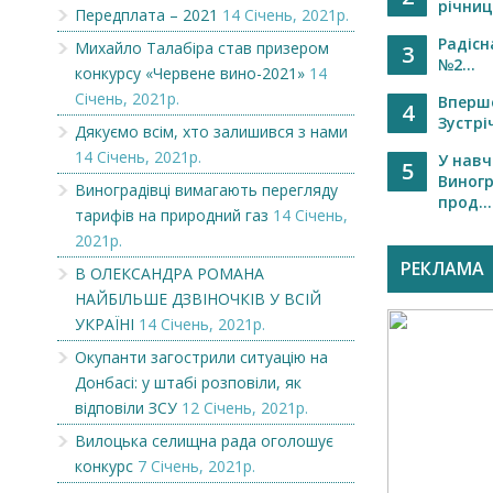
річниц
Передплата – 2021
14 Січень, 2021р.
Радісн
Михайло Талабіра став призером
3
№2...
конкурсу «Червене вино-2021»
14
Січень, 2021р.
Вперше
4
Зустрі
Дякуємо всім, хто залишився з нами
14 Січень, 2021р.
У навч
5
Виногр
Виноградівці вимагають перегляду
прод...
тарифів на природний газ
14 Січень,
2021р.
РЕКЛАМА
В ОЛЕКСАНДРА РОМАНА
НАЙБІЛЬШЕ ДЗВІНОЧКІВ У ВСІЙ
УКРАЇНІ
14 Січень, 2021р.
Окупанти загострили ситуацію на
Донбасі: у штабі розповіли, як
відповіли ЗСУ
12 Січень, 2021р.
Вилоцька селищна рада оголошує
конкурс
7 Січень, 2021р.