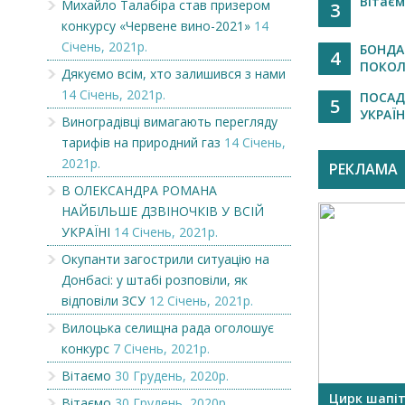
Вітає
Михайло Талабіра став призером
3
конкурсу «Червене вино-2021»
14
Січень, 2021р.
БОНДА
4
ПОКОЛІ
Дякуємо всім, хто залишився з нами
14 Січень, 2021р.
ПОСАД
5
УКРАЇНУ
Виноградівці вимагають перегляду
тарифів на природний газ
14 Січень,
2021р.
РЕКЛАМА
В ОЛЕКСАНДРА РОМАНА
НАЙБІЛЬШЕ ДЗВІНОЧКІВ У ВСІЙ
УКРАЇНІ
14 Січень, 2021р.
Окупанти загострили ситуацію на
Донбасі: у штабі розповіли, як
відповіли ЗСУ
12 Січень, 2021р.
Вилоцька селищна рада оголошує
конкурс
7 Січень, 2021р.
Вітаємо
30 Грудень, 2020р.
OR
Викупимо бруньки чорної
Цирк шапі
Вітаємо
30 Грудень, 2020р.