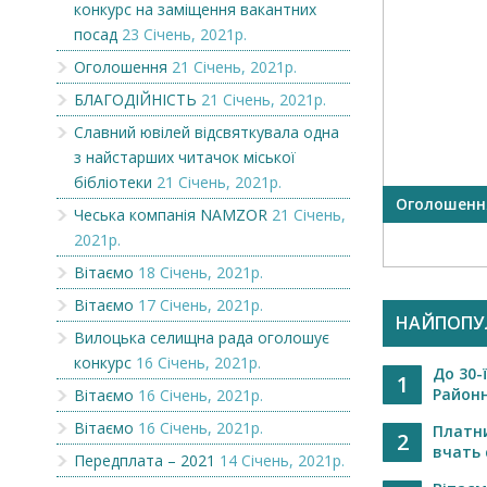
конкурс на заміщення вакантних
посад
23 Січень, 2021р.
Оголошення
21 Січень, 2021р.
БЛАГОДІЙНІСТЬ
21 Січень, 2021р.
Славний ювілей відсвяткувала одна
з найстарших читачок міської
бібліотеки
21 Січень, 2021р.
OR
Вилоцька селищна рада
Оголошенн
Чеська компанія NAMZOR
21 Січень,
оголошує конкурс на
2021р.
заміщення вакантни...
Вітаємо
18 Січень, 2021р.
Вітаємо
17 Січень, 2021р.
НАЙПОПУ
Вилоцька селищна рада оголошує
конкурс
16 Січень, 2021р.
До 30-
1
Районн
Вітаємо
16 Січень, 2021р.
Вітаємо
16 Січень, 2021р.
Платн
2
вчать 
Передплата – 2021
14 Січень, 2021р.