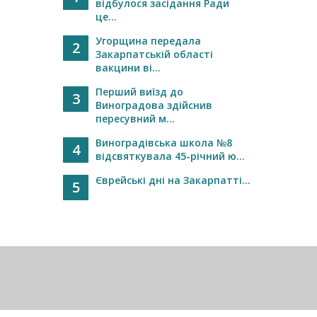
відбулося засідання Ради
це...
Угорщина передала
2
Закарпатській області
вакцини ві...
Перший виїзд до
3
Виноградова здійснив
пересувний м...
Виноградівська школа №8
4
відсвяткувала 45-річний ю...
Єврейські дні на Закарпатті...
5