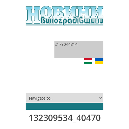
2179044814
132309534_4047082975