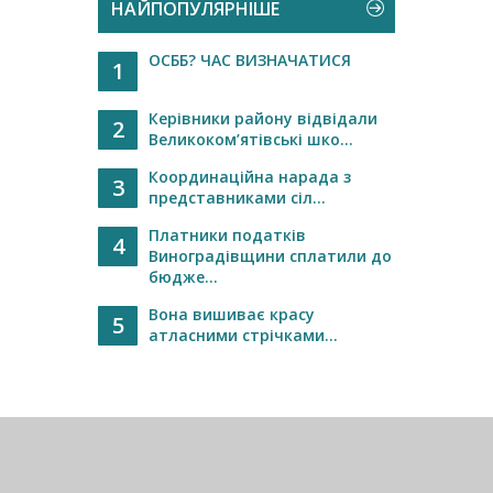
НАЙПОПУЛЯРНІШЕ
ОСББ? ЧАС ВИЗНАЧАТИСЯ
1
Керівники району відвідали
2
Великоком’ятівські шко...
Координаційна нарада з
3
представниками сіл...
Платники податків
4
Виноградівщини сплатили до
бюдже...
Вона вишиває красу
5
атласними стрічками...