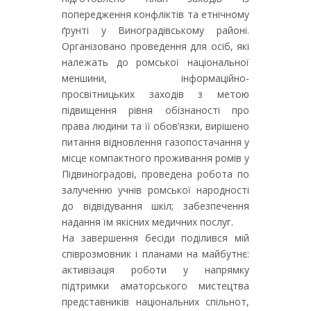
попередження конфліктів та етнічному
ґрунті у Виноградівському районі.
Організовано проведення для осіб, які
належать до ромської національної
меншини, інформаційно-
просвітницьких заходів з метою
підвищення рівня обізнаності про
права людини та її обов’язки, вирішено
питання відновлення газопостачання у
місце компактного проживання ромів у
Підвиноградові, проведена робота по
залученню учнів ромської народності
до відвідування шкіл; забезпечення
надання їм якісних медичних послуг.
На завершення бесіди поділився мій
співрозмовник і планами на майбутнє:
активізація роботи у напрямку
підтримки аматорського мистецтва
представників національних спільнот,