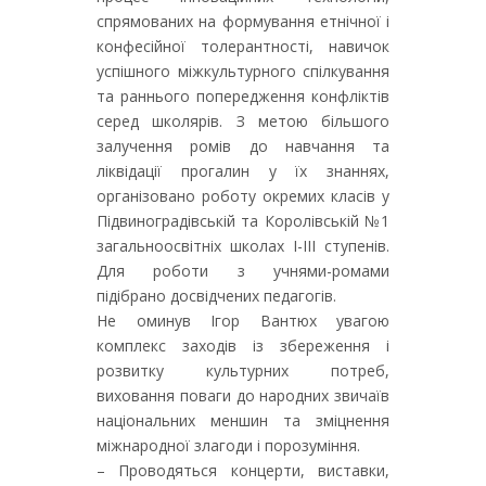
спрямованих на формування етнічної і
конфесійної толерантності, навичок
успішного міжкультурного спілкування
та раннього попередження конфліктів
серед школярів. З метою більшого
залучення ромів до навчання та
ліквідації прогалин у їх знаннях,
організовано роботу окремих класів у
Підвиноградівській та Королівській №1
загальноосвітніх школах І-ІІІ ступенів.
Для роботи з учнями-ромами
підібрано досвідчених педагогів.
Не оминув Ігор Вантюх увагою
комплекс заходів із збереження і
розвитку культурних потреб,
виховання поваги до народних звичаїв
національних меншин та зміцнення
міжнародної злагоди і порозуміння.
– Проводяться концерти, виставки,