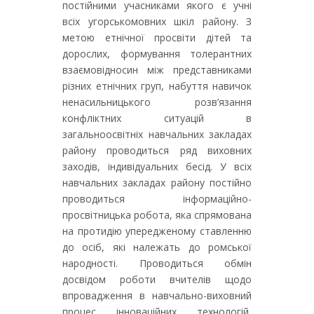
постійними учасниками якого є учні
всіх угорськомовних шкіл району. З
метою етнічної просвіти дітей та
дорослих, формування толерантних
взаємовідносин між представниками
різних етнічних груп, набуття навичок
ненасильницького розв’язання
конфліктних ситуацій в
загальноосвітніх навчальних закладах
району проводиться ряд виховних
заходів, індивідуальних бесід. У всіх
навчальних закладах району постійно
проводиться інформаційно-
просвітницька робота, яка спрямована
на протидію упередженому ставленню
до осіб, які належать до ромської
народності. Проводиться обмін
досвідом роботи вчителів щодо
впровадження в навчально-виховний
процес інноваційних технологій,