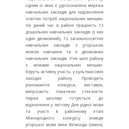
одним із яких є удосконалена мережа
навчальних закладів для задоволення
освітніх потреб національних меншин.
На даний час в районі працюють 13
дошкільних навчальних закладів (з них
один двомовний), 12 загальноосвітніх
навчальних закладів з угорською
мовою навчання та 6 двомовних
навчальних закладів. Учні шкіл району
з мовами національних меншин
беруть активну участь у культмасових
заходах району. Проводять
різноманітні конкурси, виставки,
випускають тематичні стінгазети.
Наразі школярі готуються до
відзначення у лютому Дня рідної мови
та участі в районному етапі
Міжнародного конкурсу знавців
угорської мови імені Жігмонда Шімоні,