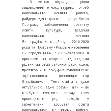
– З метою підвищення рівня
задоволення етнокультурних потреб
національних меншин району,
райдержадміністрацією розроблено
Програму забезпечення розвитку
освіти, культури, традицій
національних меншин
Виноградівського району на 2016-2020
роки та Програму «Ромське населення
Виноградівщини» на 2016-2020 роки. Ці
програми затверджені відповідними
рішеннями сесій районної ради, однак
протягом 2016 року фінансування їх не
здійснювалося, – розповідає Ігор
Віталійович. – Тема освіти є дуже
актуальною, адже розумні діти – це
майбутнє кожного народу. Тому
проводиться ряд заходів у
забезпеченні здобуття освіти
національними меншинами району,