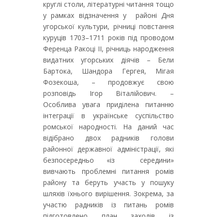
круглі столи, літературні читання тощо
у рамках відзначення у районі Дня
угорської культури, річниці повстання
куруців 1703–1711 років під проводом
Ференца Ракоці ІІ, річниць народження
видатних угорських діячів – Бели
Бартока, Шандора Гергея, Мігая
Фозекоша, – продовжує свою
розповідь Ігор Віталійович. –
Особлива увага приділена питанню
інтеграції в українське суспільство
ромської народності. На даний час
відібрано двох радників голови
районної державної адміністрації, які
безпосередньо «із середини»
вивчають проблемні питання ромів
району та беруть участь у пошуку
шляхів їхнього вирішення. Зокрема, за
участю радників із питань ромів
підготовлено план заходів із