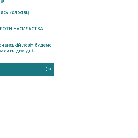
й...
ись колосівці
ПРОТИ НАСИЛЬСТВА
очанській лозі» будемо
алити два дні...