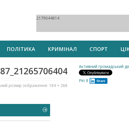
2179044814
ПОЛІТИКА
КРИМІНАЛ
СПОРТ
ЦІ
Активний громадський дія
387_2126570640486957056_n
Pin It
Share
ьний розмір зображення: 184 × 268