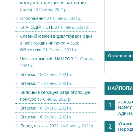
конкурс на заміщення вакантних
посад
23 Січень, 2021р.
Оголошення
21 Січень, 2021р.
БЛАГОДІЙНІСТЬ
21 Січень, 2021р.
Славний ювілей відсвяткувала одна
з найстарших читачок міської
бібліотеки
21 Січень, 2021р.
OR
Вилоцька селищна рада
Оголошенн
Чеська компанія NAMZOR
21 Січень,
оголошує конкурс на
2021р.
заміщення вакантни...
Вітаємо
18 Січень, 2021р.
Вітаємо
17 Січень, 2021р.
НАЙПОПУ
Вилоцька селищна рада оголошує
конкурс
16 Січень, 2021р.
«НА Х
1
НАЙЯС
Вітаємо
16 Січень, 2021р.
АДРЕН.
Вітаємо
16 Січень, 2021р.
Угорс
2
Передплата – 2021
14 Січень, 2021р.
Народ