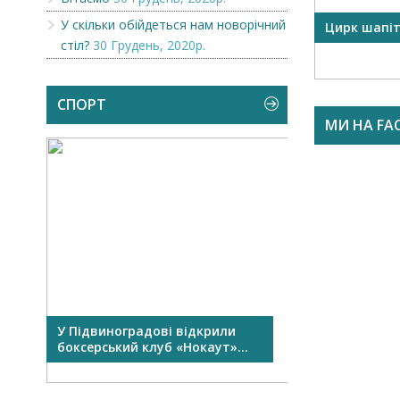
У скільки обійдеться нам новорічний
OR
Викупимо бруньки чорної
Цирк шапі
смородини...
стіл?
30 Грудень, 2020р.
СПОРТ
МИ НА FA
У Підвиноградові відкрили
У Виноградові
боксерський клуб «Нокаут»...
Перший сімейни