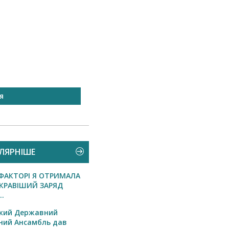
я
БЛАГОДІЙНІСТЬ
ЛЯРНІШЕ
-ФАКТОРІ Я ОТРИМАЛА
КРАВІШИЙ ЗАРЯД
..
ький Державний
ний Ансамбль дав