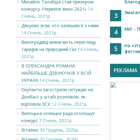
Михайло Талабіра став призером
благоді
конкурсу «Червене вино-2021»
14
Змагал
3
Січень, 2021р.
Дякуємо всім, хто залишився з нами
МИ – 
4
14 Січень, 2021р.
Виноградівці вимагають перегляду
На «Уг
5
тарифів на природний газ
14 Січень,
фестив
2021р.
В ОЛЕКСАНДРА РОМАНА
РЕКЛАМА
НАЙБІЛЬШЕ ДЗВІНОЧКІВ У ВСІЙ
УКРАЇНІ
14 Січень, 2021р.
Окупанти загострили ситуацію на
Донбасі: у штабі розповіли, як
відповіли ЗСУ
12 Січень, 2021р.
Вилоцька селищна рада оголошує
конкурс
7 Січень, 2021р.
Вітаємо
30 Грудень, 2020р.
Вітаємо
30 Грудень, 2020р.