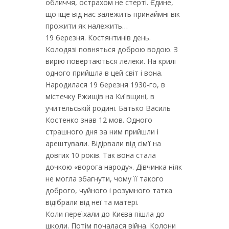
обличчя, острахом не стерті. Єдине,
що іще від нас залежить принаймні вік
прожити як належить…
19 березня. Костянтинів день.
Колодязі повняться доброю водою. З
вирію повертаються лелеки. На крилі
одного прийшла в цей світ і вона.
Народилася 19 березня 1930-го, в
містечку Ржищів на Київщині, в
учительській родині. Батько Василь
Костенко знав 12 мов. Одного
страшного дня за ним прийшли і
арештували. Відірвали від сім’ї на
довгих 10 років. Так вона стала
дочкою «ворога народу». Дівчинка ніяк
не могла збагнути, чому її такого
доброго, чуйного і розумного татка
відібрали від неї та матері.
Коли переїхали до Києва пішла до
школи. Потім почалася війна. Колони