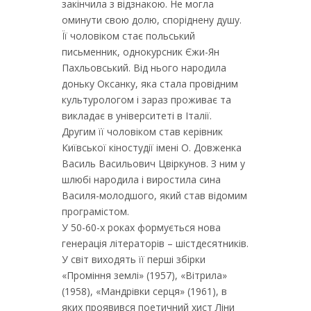
закінчила з відзнакою. Не могла
оминути свою долю, споріднену душу.
Її чоловіком стає польський
письменник, однокурсник Єжи-Ян
Пахльовський. Від нього народила
доньку Оксанку, яка стала провідним
культурологом і зараз проживає та
викладає в університеті в Італії.
Другим її чоловіком став керівник
Київської кіностудії імені О. Довженка
Василь Васильович Цвіркунов. З ним у
шлюбі народила і виростила сина
Василя-молодшого, який став відомим
програмістом.
У 50-60-х роках формується нова
генерація літераторів – шістдесятників.
У світ виходять її перші збірки
«Проміння землі» (1957), «Вітрила»
(1958), «Мандрівки серця» (1961), в
яких проявився поетичний хист Ліни