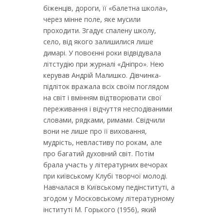
біженців, дороги, її «балетна школа»,
через мінне поле, яке мусили
проходити. Згадує спалену школу,
село, від якого залишилися лише
димарі. У повоєнні роки відвідувала
літстудію при журналі «Дніпро». Нею
керував Андрій Малишко. Дівчинка-
підліток вражала всіх своїм поглядом
на світ і вмінням відтворювати свої
переживання і відчуття несподіваними
словами, рядками, римами. Свідчили
вони не лише про її виховання,
мудрість, невластиву по рокам, але
про багатий духовний світ. Потім
брала участь у літературних вечорах
при київському Клубі творчої молоді.
Навчалася в Київському педінституті, а
згодом у Московському літературному
інституті М. Горького (1956), який