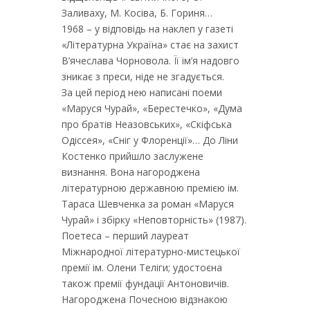
Заливаху, М. Косіва, Б. Гориня…
1968 – у відповідь на наклеп у газеті
«Літературна Україна» стає на захист
В’ячеслава Чорновола. Її ім’я надовго
зникає з преси, ніде не згадується.
За цей період нею написані поеми
«Маруся Чурай», «Берестечко», «Дума
про братів Неазовських», «Скіфська
Одіссея», «Сніг у Флоренції»… До Ліни
Костенко прийшло заслужене
визнання. Вона нагороджена
літературною державною премією ім.
Тараса Шевченка за роман «Маруся
Чурай» і збірку «Неповторність» (1987).
Поетеса – перший лауреат
Міжнародної літературно-мистецької
премії ім. Олени Теліги; удостоєна
також премії фундації Антоновичів.
Нагороджена Почесною відзнакою