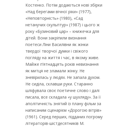
Костенко. Потім додаються нові збірки
«Над берегами вічної ріки» (1977),
«Неповторність» (1980), «Сад
нетанучих скульптур» (1987) і цього ж
року «Бузиновий цар» – книжечка для
дітей. Вони закріпили визнання
поетеси Ліни Василівни як жінки
твердої творчої думки і свіжого
погляду на життя і час, в якому живе.
Майже п’ятнадцять років невизнання
як митця не зламали жінку. Не
зневірилась у людях. Не запала духом.
Не сиділа, склавши руки. Старанно
шліфувала своє поетичне слово і далі
писала, все складала «у шухляду». За її
аполітичність знятий із плану фільм за
написаним сценарієм «Дорогою вітрів»
(1961). Серед перших, підданих погрому
літераторів-шістдесятників М.