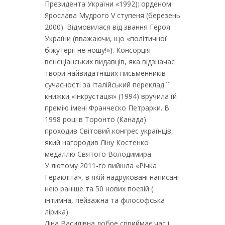
Президента України «1992); орденом
Ярослава Мудрого V ступеня (березень
2000). Відмовилася від звання Героя
України (вважаючи, що «політичної
біжутерії не ношу!»). Консорція
венеціанських видавців, яка відзначає
твори найвидатніших письменників
сучасності за італійський переклад її
книжки «Інкрустація» (1994) вручила їй
премію імені Франческо Петрарки. В
1998 році в Торонто (Канада)
проходив Світовий конгрес українців,
який нагородив Ліну Костенко
медаллю Святого Володимира.
У лютому 2011-го вийшла «Річка
Геракліта», в якій надруковані написані
нею раніше та 50 нових поезій (
інтимна, пейзажна та філософська
лірика).
Ліна Василівна добре сприймає час і