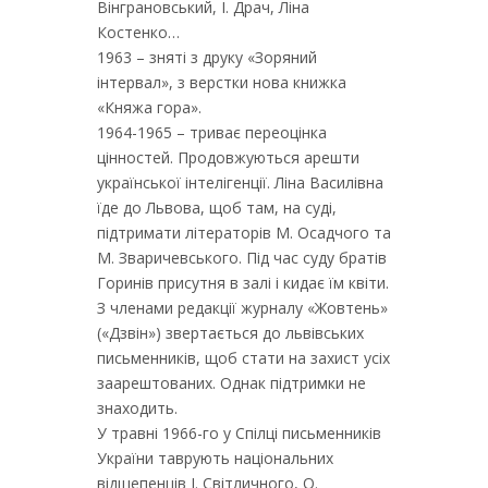
Вінграновський, І. Драч, Ліна
Костенко…
1963 – зняті з друку «Зоряний
інтервал», з верстки нова книжка
«Княжа гора».
1964-1965 – триває переоцінка
цінностей. Продовжуються арешти
української інтелігенції. Ліна Василівна
їде до Львова, щоб там, на суді,
підтримати літераторів М. Осадчого та
М. Зваричевського. Під час суду братів
Горинів присутня в залі і кидає їм квіти.
З членами редакції журналу «Жовтень»
(«Дзвін») звертається до львівських
письменників, щоб стати на захист усіх
заарештованих. Однак підтримки не
знаходить.
У травні 1966-го у Спілці письменників
України таврують національних
відщепенців І. Світличного, О.