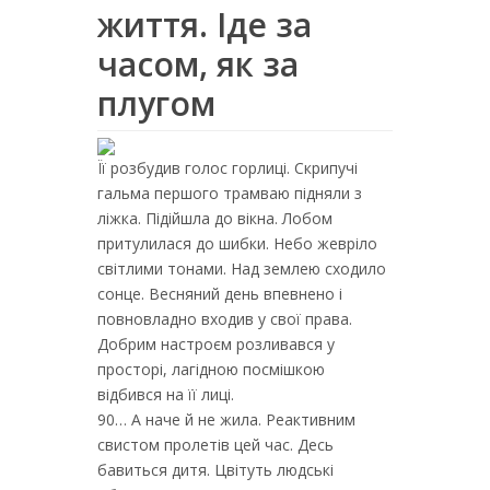
життя. Іде за
часом, як за
плугом
Її розбудив голос горлиці. Скрипучі
гальма першого трамваю підняли з
ліжка. Підійшла до вікна. Лобом
притулилася до шибки. Небо жевріло
світлими тонами. Над землею сходило
сонце. Весняний день впевнено і
повновладно входив у свої права.
Добрим настроєм розливався у
просторі, лагідною посмішкою
відбився на її лиці.
90… А наче й не жила. Реактивним
свистом пролетів цей час. Десь
бавиться дитя. Цвітуть людські