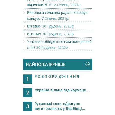
відповіли ЗСУ
12 Січень, 2021р.
Вилоцька селищна рада оголошує
конкурс
7 Січень, 2021р.
Вітаємо
30 Грудень, 2020р.
Вітаємо
30 Грудень, 2020р.
У скільки обійдеться нам новорічний
стіл?
30 Грудень, 2020р.
НАЙПОПУЛЯРНІШЕ
Р О З П О Р Я Д Ж Е Н Н Я
1
Україна вільна від корупції...
2
Русинські соки «Драгун»
3
виготовляють у Вербівці...