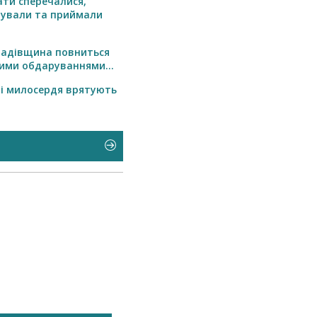
ти сперечалися,
тували та приймали
.
радівщина повниться
ими обдаруваннями...
і милосердя врятують