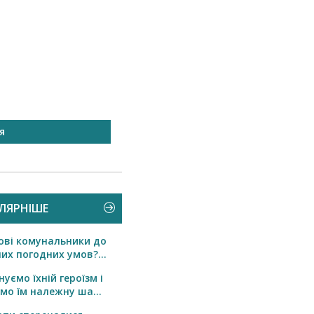
я
БЛАГОДІЙНІСТЬ
ЛЯРНІШЕ
ові комунальники до
их погодних умов?...
уємо їхній героїзм і
мо їм належну ша...