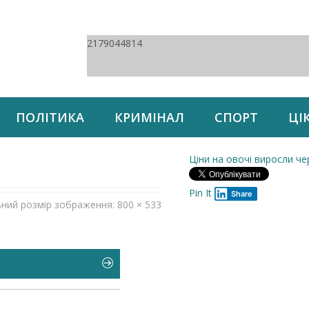
2179044814
ПОЛІТИКА
КРИМІНАЛ
СПОРТ
ЦІ
Ціни на овочі виросли ч
Pin It
Share
ьний розмір зображення: 800 × 533