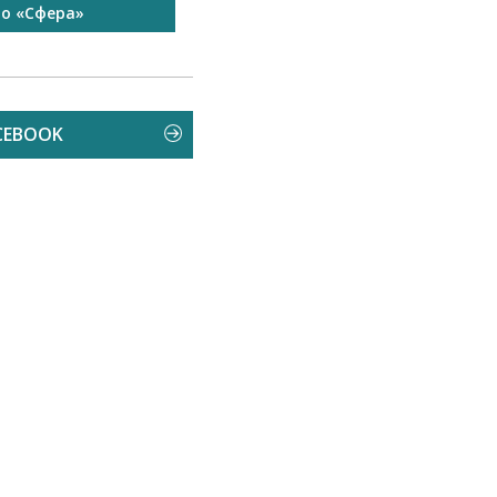
то «Сфера»
Запрошуємо на роботу в
Чехію
CEBOOK
 пройшов
Свято спорту об’єднало всіх
Зм
й велозаїзд...