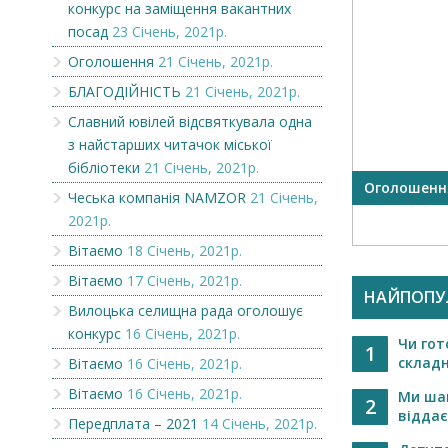
конкурс на заміщення вакантних
посад
23 Січень, 2021р.
Оголошення
21 Січень, 2021р.
БЛАГОДІЙНІСТЬ
21 Січень, 2021р.
Славний ювілей відсвяткувала одна
з найстарших читачок міської
бібліотеки
21 Січень, 2021р.
OR
Вилоцька селищна рада
Оголошенн
Чеська компанія NAMZOR
21 Січень,
оголошує конкурс на
2021р.
заміщення вакантни...
Вітаємо
18 Січень, 2021р.
Вітаємо
17 Січень, 2021р.
НАЙПОПУ
Вилоцька селищна рада оголошує
конкурс
16 Січень, 2021р.
Чи гот
1
складн
Вітаємо
16 Січень, 2021р.
Вітаємо
16 Січень, 2021р.
Ми шан
2
віддає
Передплата – 2021
14 Січень, 2021р.