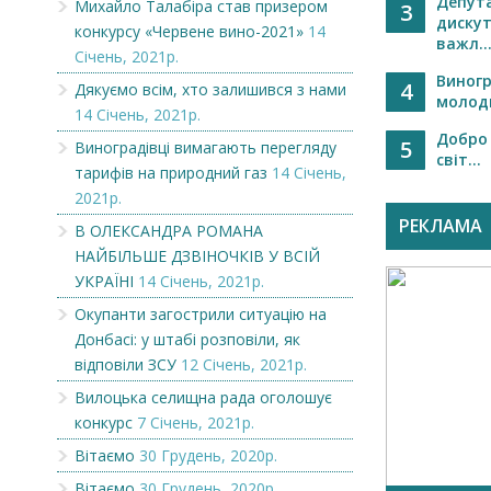
Депута
Михайло Талабіра став призером
3
диску
конкурсу «Червене вино-2021»
14
важл..
Січень, 2021р.
Виног
4
Дякуємо всім, хто залишився з нами
молод
14 Січень, 2021р.
Добро 
5
Виноградівці вимагають перегляду
світ...
тарифів на природний газ
14 Січень,
2021р.
РЕКЛАМА
В ОЛЕКСАНДРА РОМАНА
НАЙБІЛЬШЕ ДЗВІНОЧКІВ У ВСІЙ
УКРАЇНІ
14 Січень, 2021р.
Окупанти загострили ситуацію на
Донбасі: у штабі розповіли, як
відповіли ЗСУ
12 Січень, 2021р.
Вилоцька селищна рада оголошує
конкурс
7 Січень, 2021р.
Вітаємо
30 Грудень, 2020р.
Вітаємо
30 Грудень, 2020р.