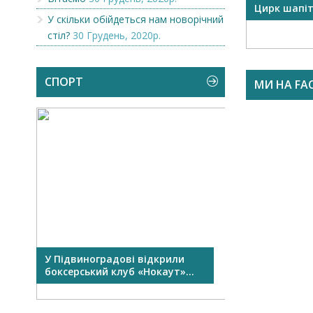
OR
Викупимо бруньки чорної
Цирк шапі
У скільки обійдеться нам новорічний
смородини...
стіл?
30 Грудень, 2020р.
СПОРТ
МИ НА FA
У Підвиноградові відкрили
У Виноградові
боксерський клуб «Нокаут»...
Перший сімейни