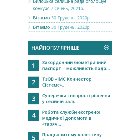
Вилоцька селищна рада оголошує
конкурс
7 Січень, 2021р.
Вітаємо
30 Грудень, 2020р.
Вітаємо
30 Грудень, 2020р.
НАЙПОПУЛЯРНІШЕ
Закордонний біометричний
1
паспорт – можливість подо...
ТзОВ «ІМС Коннектор
2
Сістемс»...
Суперечки і непрості рішення
3
у сесійній залі...
Робота служби екстреної
4
медичної допомоги в
«гаряч...
Працьовитому колективу
5