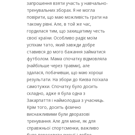
запрошення взяти участь у навчально-
тренувальних зборах. Я не могла
повірити, що маю можливість грати на
такому рівні. Але, в той же час,
гордилася тим, що захищатиму честь
своєї країни. Особливо радіє моїм
успіхам тато, який завжди добре
ставився до мого бажання займатися
футболом. Мама спочатку відмовляла
(найбільше через травми), але
здалася, побачивши, що маю хороші
результати. На збори до Києва поїхала
самотужки. Спочатку було досить
складно, адже я була одна з
Закарпаття і наймолодша з учасниць.
Крім того, досить фізично
виснажливими були дворазові
тренування. Але для мене, як для
справжньої спортсменки, важливо
було пересилити емоції і добре