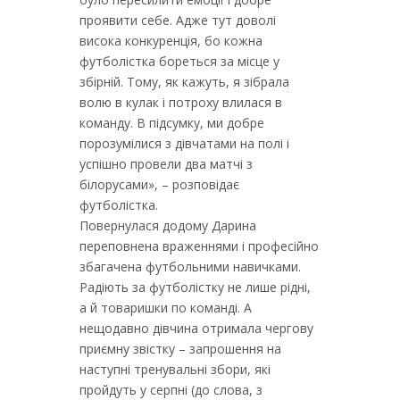
проявити себе. Адже тут доволі
висока конкуренція, бо кожна
футболістка бореться за місце у
збірній. Тому, як кажуть, я зібрала
волю в кулак і потроху влилася в
команду. В підсумку, ми добре
порозумілися з дівчатами на полі і
успішно провели два матчі з
білорусами», – розповідає
футболістка.
Повернулася додому Дарина
переповнена враженнями і професійно
збагачена футбольними навичками.
Радіють за футболістку не лише рідні,
а й товаришки по команді. А
нещодавно дівчина отримала чергову
приємну звістку – запрошення на
наступні тренувальні збори, які
пройдуть у серпні (до слова, з