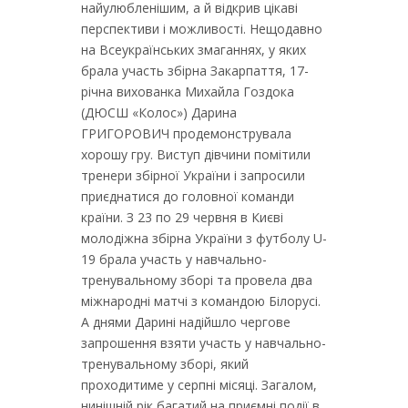
найулюбленішим, а й відкрив цікаві
перспективи і можливості. Нещодавно
на Всеукраїнських змаганнях, у яких
брала участь збірна Закарпаття, 17-
річна вихованка Михайла Гоздока
(ДЮСШ «Колос») Дарина
ГРИГОРОВИЧ продемонструвала
хорошу гру. Виступ дівчини помітили
тренери збірної України і запросили
приєднатися до головної команди
країни. З 23 по 29 червня в Києві
молодіжна збірна України з футболу U-
19 брала участь у навчально-
тренувальному зборі та провела два
міжнародні матчі з командою Білорусі.
А днями Дарині надійшло чергове
запрошення взяти участь у навчально-
тренувальному зборі, який
проходитиме у серпні місяці. Загалом,
нинішній рік багатий на приємні події в