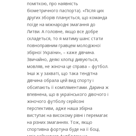
поміткою, про наявність
біометричного паспорта). «Після цих
других зборів планується, що команда
поїде на міжнародні змагання до
Литви. А головне, якщо все добре
складеться, то я матиму шанс стати
повноправним гравцем молодіжної
збірної України», – каже дівчина.
Звичайно, деякі хлопці дивуються,
мовляв, не жіноча це справа – футбол.
Інші ж у захваті, що така тендітна
дівчина обрала цей вид спорту і
обсипають її компліментами. Дарина ж
впевнена, що в українського дівочого і
жіночого футболу серйозні
перспективи, адже наша збірна
виступає на високому рівні і перемагає
на різних змаганнях. Тож, якщо
спортивна фортуна буде на її боці,