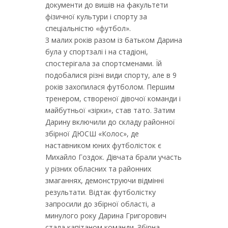
документи до вишів на факультети
фізичної культури і спорту за
спеціальністю «футбол».
З малих років разом із батьком Дарина
була у спортзалі і на стадіоні,
спостерігала за спортсменами. Їй
подобалися різні види спорту, але в 9
років захопилася футболом. Першим
тренером, створеної дівочої команди і
майбутньої «зірки», став тато. Затим
Дарину включили до складу районної
збірної ДЮСШ «Колос», де
наставником юних футболісток є
Михайло Гоздок. Дівчата брали участь
у різних обласних та районних
змаганнях, демонструючи відмінні
результати. Відтак футболістку
запросили до збірної області, а
минулого року Дарина Григорович
стала капітаном команди. Збірна