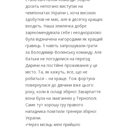
досить непогано виступає на
чемпіонатах України і, хоча високих
здобутків не має, але в десятку кращих
входить. Наша землячка добре
зарекомендувала себе і неодноразово
була відзначена нагородами як кращий
гравець. Її навіть запрошували грати
за Володимир-Волинську команду. Але
батьки не погодилися на переїзд
Дарини на постійне проживання у це
місто. Та, як кажуть, все, що не
робиться – на краще. Тож фортуна
повернулася до дівчини вже цього
року, коли в складі збірної Закарпаття
вона була на змаганнях у Тернополі.
Саме тут хорошу гру правого
нападника помітили тренери збірної
України.
«Через місяць мені прийшло