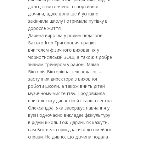
долі цієї витонченої і спортивної
дівчини, адже вона ще й успішно
закінчила школу і отримала путівку в
доросле життя.
Дарина виросла у родині педагогів.
Батько Ігор Григорович працює
вчителем фізичного виховання у
Чорнотисівській ЗОШ, а також є добре
знаним тренером у районі. Мама
Вікторія Вікторівна теж педагог –
заступник директора з виховної
роботи школи, а також вчить дітей
музичному мистецтву. Продовжила
вчительську династію й старша сестра
Олександра, яка завершує навчання у
вузі і одночасно викладає фізкультуру
в рідній школі. Тож Дарині, як кажуть,
сам Бог велів приєднатися до сімейної
справи. Не дивно, що дівчина подала