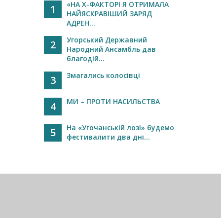
«НА Х-ФАКТОРІ Я ОТРИМАЛА
1
НАЙЯСКРАВІШИЙ ЗАРЯД
АДРЕН...
Угорський Державний
2
Народний Ансамбль дав
благодій...
Змагались колосівці
3
МИ – ПРОТИ НАСИЛЬСТВА
4
На «Угочанській лозі» будемо
5
фестивалити два дні...