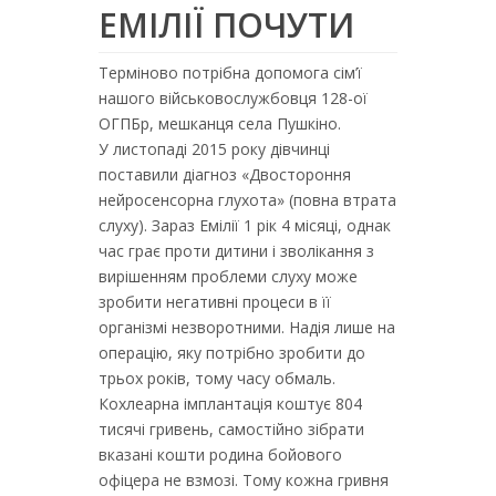
ЕМІЛІЇ ПОЧУТИ
Терміново потрібна допомога сім’ї
нашого військовослужбовця 128-ої
ОГПБр, мешканця села Пушкіно.
У листопаді 2015 року дівчинці
поставили діагноз «Двостороння
нейросенсорна глухота» (повна втрата
слуху). Зараз Емілії 1 рік 4 місяці, однак
час грає проти дитини і зволікання з
вирішенням проблеми слуху може
зробити негативні процеси в її
організмі незворотними. Надія лише на
операцію, яку потрібно зробити до
трьох років, тому часу обмаль.
Кохлеарна імплантація коштує 804
тисячі гривень, самостійно зібрати
вказані кошти родина бойового
офіцера не взмозі. Тому кожна гривня