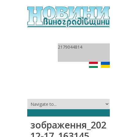
2179044814
зображення_2020-
12-17_163145