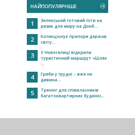
НАЙПОПУЛЯРНІШЕ
Зеленський готовий піти на
1
ризик для миру на Донб...
Колекціонує прапори держав
2
світу...
У Новоселиці відкрили
3
туристичний маршрут «Шлях
...
Гриби у грудні – вже не
4
дивина...
Тренінг для співвласників
5
багатоквартирних будинкі...