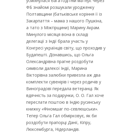
усміхнулася багатодітній матері: через
ФБ знайомі розшукали уродженку
Полтавщини (батьківське коріння її із
Закарпаття – мама з нашого Пушкіна,
а тато з Міжгірщини) Марину Акрам.
Минулого місяця вона в складі
делегації з Індії брала участь у
Конгресі українців світу, що проходив у
Будапешті. Дізнавшись, що Ольга
Олександрівна прагне роздобути
символи далекої Індії, Марина
Вікторівна залюбки привезла аж два
комплекти сувенірів і через родичів у
Виноградові передала ветеранці. Як
вдячність за подарунки, О. О. Гал хоче
переслати поштою в Індію русинську
книжку «Фіномшаг по-севлюшськи».
Тепер Ольга Гал обмірковує, як би
роздобути прапорці Данії, Кіпру,
Люксембурга, Нідерландів.