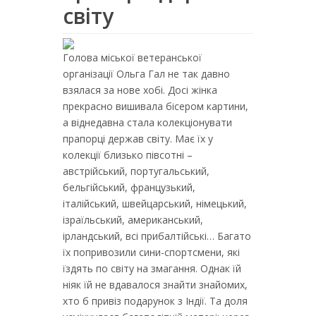
світу
Голова міської ветеранської
організації Ольга Гал не так давно
взялася за нове хобі. Досі жінка
прекрасно вишивала бісером картини,
а віднедавна стала колекціонувати
прапорці держав світу. Має їх у
колекції близько півсотні –
австрійський, португальський,
бельгійський, французький,
італійський, швейцарський, німецький,
ізраїльський, американський,
ірландський, всі прибалтійські… Багато
їх попривозили сини-спортсмени, які
їздять по світу на змагання. Однак їй
ніяк їй не вдавалося знайти знайомих,
хто б привіз подарунок з Індії. Та доля