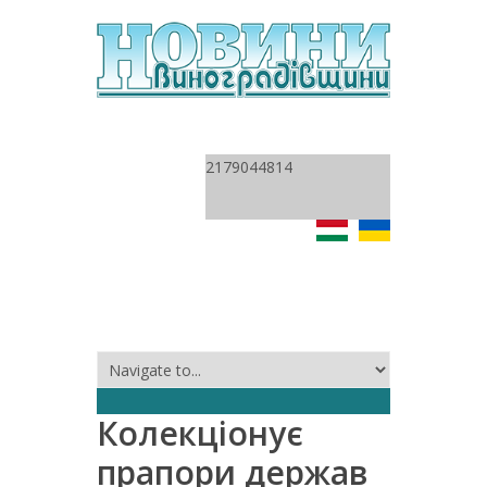
2179044814
Колекціонує
прапори держав