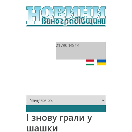
2179044814
І знову грали у
шашки