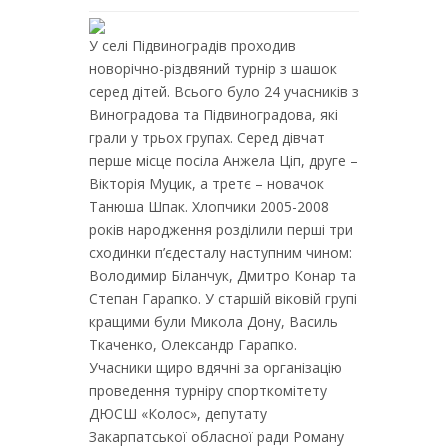
У селі Підвиноградів проходив
новорічно-різдвяний турнір з шашок
серед дітей. Всього було 24 учасників з
Виноградова та Підвиноградова, які
грали у трьох групах. Серед дівчат
перше місце посіла Анжела Ціп, друге –
Вікторія Муцик, а третє – новачок
Танюша Шпак. Хлопчики 2005-2008
років народження розділили перші три
сходинки п’єдесталу наступним чином:
Володимир Біланчук, Дмитро Конар та
Степан Гарапко. У старшій віковій групі
кращими були Микола Дону, Василь
Ткаченко, Олександр Гарапко.
Учасники щиро вдячні за організацію
проведення турніру спорткомітету
ДЮСШ «Колос», депутату
Закарпатської обласної ради Роману