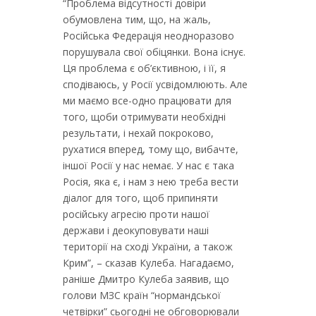
“Проблема відсутності довіри
обумовлена тим, що, на жаль,
Російська Федерація неодноразово
порушувала свої обіцянки. Вона існує.
Ця проблема є об’єктивною, і її, я
сподіваюсь, у Росії усвідомлюють. Але
ми маємо все-одно працювати для
того, щоби отримувати необхідні
результати, і нехай покроково,
рухатися вперед, тому що, вибачте,
іншої Росії у нас немає. У нас є така
Росія, яка є, і нам з нею треба вести
діалог для того, щоб припиняти
російську агресію проти нашої
держави і деокуповувати наші
території на сході України, а також
Крим”, – сказав Кулеба. Нагадаємо,
раніше Дмитро Кулеба заявив, що
голови МЗС країн “нормандської
четвірки” сьогодні не обговорювали