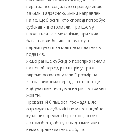
перш за все соціально справедливою
та більш адресною. Зміни направлені
на те, щоб всі ті, хто справді потребує
субсидії – її отримали. При цьому
вводяться такі механізми, при яких
багаті люди більше не зможуть
паразитувати за кошт всіх платників
податків.
Якщо раніше субсидію перепризначали
на новий період раз на рік у травні і
окремо розраховували її розмір на
літній і зимовий період, то тепер це
відбуватиметься двічі на рік – у травні і
жовтні.
Преважній більшості громадян, які
отримують субсидії і не мають щойно
куплених предметів розкоші, нових
автомобілів, або у складі сімей яких
немає працездатних осіб, що