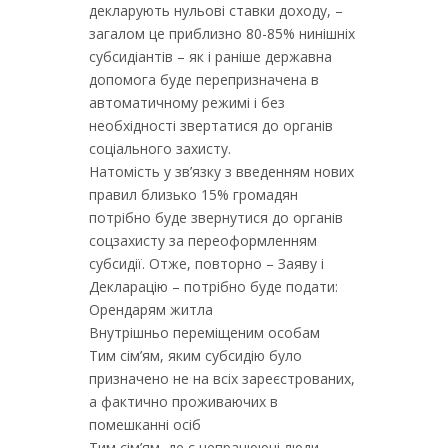
декларують нульові ставки доходу, –
загалом це приблизно 80-85% нинішніх
субсидіантів – як і раніше державна
допомога буде перепризначена в
автоматичному режимі і без
необхідності звертатися до органів
соціального захисту.
Натомість у зв’язку з введенням нових
правил близько 15% громадян
потрібно буде звернутися до органів
соцзахисту за переоформленням
субсидії. Отже, повторно – Заяву і
Декларацію – потрібно буде подати:
Орендарям житла
Внутрішньо переміщеним особам
Тим сім’ям, яким субсидію було
призначено не на всіх зареєстрованих,
а фактично проживаючих в
помешканні осіб
Тим сім’ям, де є непрацюючі люди