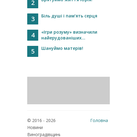
2
Біль душі і пам’ять серця
3
«Ігри розуму» визначили
4
найерудованіших...
Шануймо матерів!
5
© 2016 - 2026
Головна
Новини
Реклама
Виноградівщини
Про нас