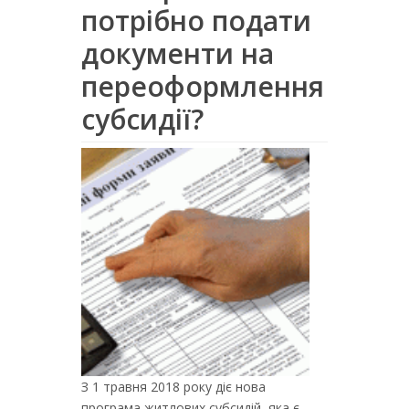
потрібно подати
документи на
переоформлення
субсидії?
З 1 травня 2018 року діє нова
програма житлових субсидій, яка є