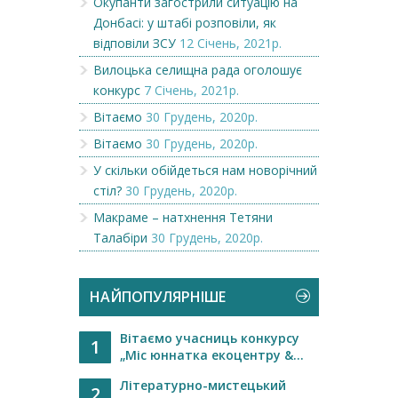
Окупанти загострили ситуацію на
Донбасі: у штабі розповіли, як
відповіли ЗСУ
12 Січень, 2021р.
Вилоцька селищна рада оголошує
конкурс
7 Січень, 2021р.
Вітаємо
30 Грудень, 2020р.
Вітаємо
30 Грудень, 2020р.
У скільки обійдеться нам новорічний
стіл?
30 Грудень, 2020р.
Макраме – натхнення Тетяни
Талабіри
30 Грудень, 2020р.
НАЙПОПУЛЯРНІШЕ
Вітаємо учасниць конкурсу
1
„Міс юннатка екоцентру &...
Літературно-мистецький
2