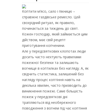
Коптити м’ясо, сало і пікницю –
справжнє газдівське ремесло. Цей
своєрідний ритуал, як правило,
починається за тиждень до свят.
Кожен господар, який займається цим
дійством, має свій рецепт
приготування копченини.
Але у передсвяткових клопотах люди
досить часто нехтують правилами
пожежної безпеки та залишають
вогнище в коптилках без нагляду. А, як
свідчить статистика, залишений без
нагляду процес коптіння навіть на
декілька хвилин, часто призводить до
виникнення пожежі. Саме більшість
пожеж у передсвяткові дні
трапляються від необережного
поводження з вогнем під час коптіння