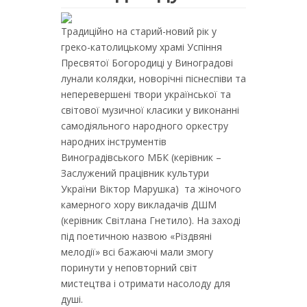
Традиційно на старий-новий рік у
греко-католицькому храмі Успіння
Пресвятої Богородиці у Виноградові
лунали колядки, новорічні піснеспіви та
неперевершені твори української та
світової музичної класики у виконанні
самодіяльного народного оркестру
народних інструментів
Виноградівського МБК (керівник –
Заслужений працівник культури
України Віктор Марушка) та жіночого
камерного хору викладачів ДШМ
(керівник Світлана Гнетило). На заході
під поетичною назвою «Різдвяні
мелодії» всі бажаючі мали змогу
поринути у неповторний світ
мистецтва і отримати насолоду для
душі.