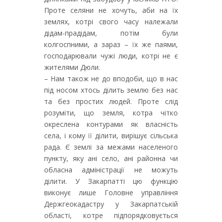
Проте селяни не хочуть, аби на їх
землях, котрі свого часу належали
дідам-прадідам, потім були
колгоспними, а зараз – їх же паями,
господарювали чужі люди, котрі не є
жителями Дюли.
– Нам також не до вподоби, що в нас
під носом хтось ділить землю без нас
та без простих людей. Проте слід
розуміти, що земля, котра чітко
окреслена контурами як власність
села, і кому її ділити, вирішує сільська
рада. Є землі за межами населеного
пункту, яку ані село, ані районна чи
обласна адміністрації не можуть
ділити. У Закарпатті цю функцію
виконує лише Головне управління
Держгеокадастру у Закарпатській
області, котре підпорядковується