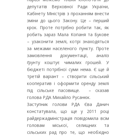
депутатів Верховної Ради України,
Кабінету Міністрів з проханням внести
зміни до цього Закону. Це – перший
крок. Проте потрібно робити так, як
робить зараз Мала Копаня та Букове
– узаконити землі, котрі знаходяться
за межами населеного пункту. Проте
замовлення документації, аналіз
ґрунту коштує чималих грошей. У
бюджеті потрібної суми нема. Є ще й
третій варіант – створити сільський
кооператив і оформити оренду землі
під сільське пасовище. – сказав
голова РДА Михайло Русанюк.
Заступник голови РДА Єва Данич
констатувала, що ще у 2011 році
райдержадміністрація повідомила всім
головам міської, селищних та
сільських рад про те, що необхідно