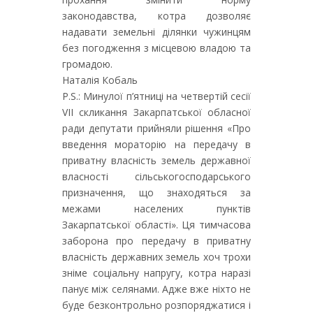
законодавства, котра дозволяє
надавати земельні ділянки чужинцям
без погодження з місцевою владою та
громадою.
Наталія Кобаль
P.S.: Минулої п’ятниці на четвертій сесії
VІІ скликання Закарпатської обласної
ради депутати прийняли рішення «Про
введення мораторію на передачу в
приватну власність земель державної
власності сільськогосподарського
призначення, що знаходяться за
межами населених пунктів
Закарпатської області». Ця тимчасова
заборона про передачу в приватну
власність державних земель хоч трохи
зніме соціальну напругу, котра наразі
панує між селянами. Адже вже ніхто не
буде безконтрольно розпоряджатися і