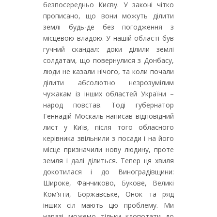
безпосередньо Києву. У законі чітко
прописано, що вони можуть ділити
землі будь-де без погодження з
місцевою владою. У нашій області був
гучний скандал: доки ділили землі
солдатам, що повернулися з Донбасу,
люди не казали нічого, та коли почали
ділити абсолютно незрозумілим
чужакам із інших областей України –
народ повстав. Тоді губернатор
Геннадій Москаль написав відповідний
лист у Київ, після того обласного
керівника звільнили з посади і на його
місце призначили нову людину, проте
земля і далі ділиться. Тепер ця хвиля
докотилася і до Виноградівщини:
Широке, Фанчиково, Букове, Великі
Ком’яти, Боржавське, Онок та ряд
інших сіл мають цю проблему. Ми
наразі можемо тільки клопотати до