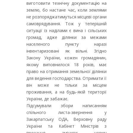
виготовити технічну документацію на
землю, бо настане час, коли землями
не розпоряджатимуться місцеві органи
самоврядування. Тож у теперішній
ситуації із наділами є вина і сільських
громад, адже ділянки за межами
населеного пункту наразі
інвентаризовані як вільні. Згідно
Закону України, кожен громадянин,
якому виповнилося 18 років, має
право на отримання земельної ділянки
для ведення господарства. Отримати її
він може не тільки за місцем
проживання, а на будь-якій території
України, де забажає.
Підсумували збори написанням
спільного листа-звернення у
Закарпатську ОДА, Верховну раду
України та Кабінет Міністрів з
прохання змінити норму