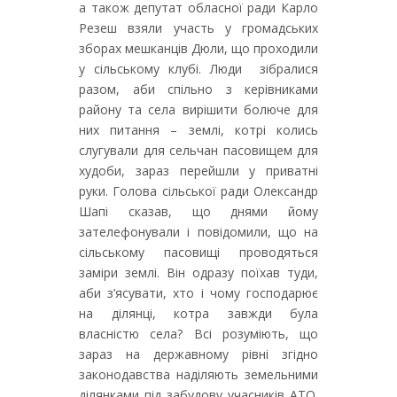
а також депутат обласної ради Карло
Резеш взяли участь у громадських
зборах мешканців Дюли, що проходили
у сільському клубі. Люди зібралися
разом, аби спільно з керівниками
району та села вирішити болюче для
них питання – землі, котрі колись
слугували для сельчан пасовищем для
худоби, зараз перейшли у приватні
руки. Голова сільської ради Олександр
Шапі сказав, що днями йому
зателефонували і повідомили, що на
сільському пасовищі проводяться
заміри землі. Він одразу поїхав туди,
аби з’ясувати, хто і чому господарює
на ділянці, котра завжди була
власністю села? Всі розуміють, що
зараз на державному рівні згідно
законодавства наділяють земельними
ділянками під забудову учасників АТО.