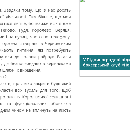
. Завдяки тому, що в нас досить
ої діяльності. Тим більше, що моя
ватися легше, бо майже всіх я вже
Теково, Гудя, Королево, Веряця,
и і на вулиці, часто по телефону,
агоджена співпраця з Чернянським
кають питання, які потребують
утися до голови райради Віталія
У Підвиноградові відкрили
У Ви
т, де безпосередньо з керівниками
боксерський клуб «Нокаут»...
Перши
 шляхи їх вирішення.
еві?
мають, що легко закрити будь-який
класти всіх зусиль для того, щоб
ро злиття Королівської селищної і
ь та функціональних обов’язків
жодним чином не вплинуть на якість