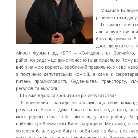
– Михайле Володим
Вітаємо
рішення стати депу
– Із самого почат
але я дуже вдячни
його підтримали. В
двоє депутатів – 
Мирон Фурман від «БПП – «Солідарність». Звичайно
районної ради – це дуже почесно і відповідально. Тому 
вибір на мою користь, зроблений правильно. Як і всі наро
з постійних депутатських комісій, а саме є секретарем
питань промисловості, будівництва, транспорту, сіл
ресурсів та екології.
– Що вже вдалося зробити за рік депутатства?
– Я впевнений і завжди наголошую, що лише команд
результат. У нас є дуже багато планів щодо того, як
мого рідного села, а й, звісно ж, усього району. Бо
наболілі проблеми всієї Виноградівщини. Можливо, не в
хотілося б, але дуже багато робиться і в багатьох нап
хочу відмітити те, що в Черні нарешті за багато рокі