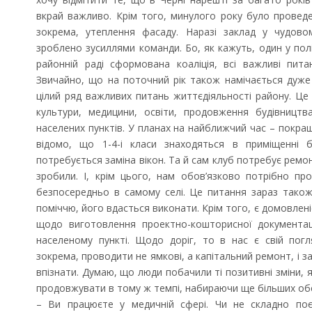
вкрай важливо. Крім того, минулого року було провед
зокрема, утеплення фасаду. Наразі заклад у чудово
зроблено зусиллями команди. Бо, як кажуть, один у полі
районній раді сформована коаліція, всі важливі пит
Звичайно, що на поточний рік також намічається дуже
цілий ряд важливих питань життєдіяльності району. Це
культури, медицини, освіти, продовження будівництв
населених пунктів. У планах на найближчий час – покра
відомо, що 1-4-і класи знаходяться в приміщенні б
потребується заміна вікон. Та й сам клуб потребує ремон
зробили. І, крім цього, нам обов’язково потрібно п
безпосередньо в самому селі. Це питання зараз також
поміччю, його вдасться виконати. Крім того, є домовле
Запрошуємо на роботу в
Чеська комп
Чехію
щодо виготовлення проектно-кошторисної документаці
населеному пункті. Щодо доріг, то в нас є свій пог
зокрема, проводити не ямкові, а капітальний ремонт, і за
впізнати. Думаю, що люди побачили ті позитивні зміни, я
продовжувати в тому ж темпі, набираючи ще більших обе
– Ви працюєте у медичній сфері. Чи не складно поєд