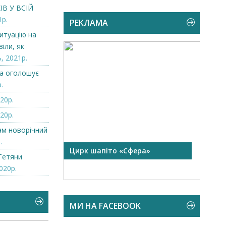
В У ВСІЙ
1р.
РЕКЛАМА
итуацію на
іли, як
, 2021р.
а оголошує
.
20р.
20р.
нам новорічний
.
Цирк шапіто «Сфера»
Запрошуємо на роботу 
Тетяни
Чехію
020р.
МИ НА FACEBOOK