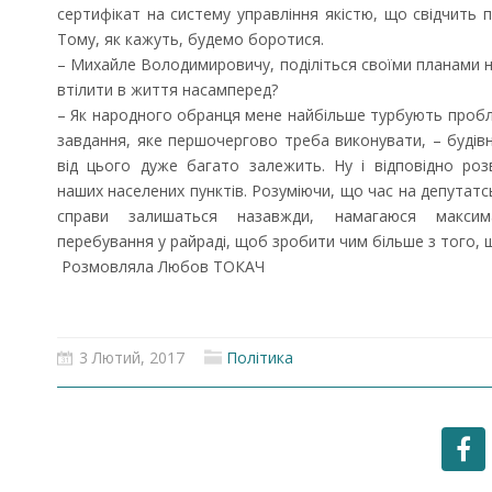
сертифікат на систему управління якістю, що свідчить 
Тому, як кажуть, будемо боротися.
– Михайле Володимировичу, поділіться своїми планами н
втілити в життя насамперед?
– Як народного обранця мене найбільше турбують проб
завдання, яке першочергово треба виконувати, – будівн
від цього дуже багато залежить. Ну і відповідно роз
наших населених пунктів. Розуміючи, що час на депутатсь
справи залишаться назавжди, намагаюся максим
перебування у райраді, щоб зробити чим більше з того, 
Розмовляла Любов ТОКАЧ
3 Лютий, 2017
Політика