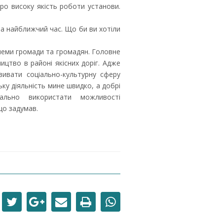
про високу якість роботи установи.
а найближчий час. Що би ви хотіли
леми громади та громадян. Головне
ицтво в районі якісних доріг. Адже
вивати соціально-культурну сферу
ку діяльність мине швидко, а добрі
ально використати можливості
що задумав.