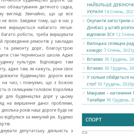
НАЙБІЛЬШЕ ДЗВІНОЧКІ
ено облаштування дитячого садка,
УКРАЇНІ
14 Січень, 202
му вигляді. Звичайно, що це все
 не воїн. Завдяки тому, що в нас у
Окупанти загострили с
ання вирішуються набагато легше.
Донбасі: у штабі розпов
 багато роботи, треба вирішувати
відповіли ЗСУ
12 Січень
 й проведення ремонтів у закладах
Вилоцька селищна рад
а та ремонту доріг, благоустрою
конкурс
7 Січень, 2021р
щити стан Чернянської школи. Адже
Вітаємо
30 Грудень, 20
удинку культури. Відповідно там
Вітаємо
30 Грудень, 20
ту, адже там, як кажуть, роки своє
родовжити будівництво дороги вже
У скільки обійдеться 
 на часі, і плануємо, що з Божою
стіл?
30 Грудень, 2020р
ність із селищним головою Королева
анія NAMZOR
Викупимо бруньки чорної
Макраме – натхнення 
смородини...
ї для будівництва доріг у цьому
Талабіри
30 Грудень, 2
ляд на вирішення даної проблеми,
 декілька років наші дороги буде не
кі відбулися за минулий рік. Будемо
СПОРТ
ртів.
нувати депутатську діяльність з