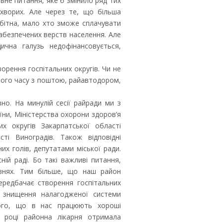
вне питання, яке б змінило ряд тих
у хворих. Але через те, що більша
бітна, мало хто зможе сплачувати
абезпечених верств населення. Але
ична галузь недофінансовується,
орення госпітальних округів. Чи не
свого часу з поштою, райавтодором,
но. На минулій сесії райради ми з
їни, Міністерства охорони здоров’я
х округів Закарпатської області
ті Виноградів. Також відповідні
их голів, депутатами міської ради.
ій раді. Бо такі важливі питання,
івнях. Тим більше, що наш район
ередбачає створення госпітальних
о знищення налагодженої системи
ого, що в нас працюють хороші
 році районна лікарня отримала