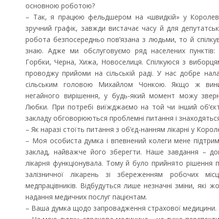
основною роботою?
– Так, я працюю фельдшером на «швидкій» у Королеві
зручний графік, завжди вистачає часу й для депутатськ
робота безпосередньо пов’язана з людьми, то й спілку
знаю. Адже ми обслуговуємо ряд населених пунктів: 
Горбки, Черна, Хижа, Новоселиця. Спілкуюся з виборцям
проводжу прийоми на сільській раді. У нас добре нал
сільським головою Михайлом Чонкою. Якщо ж вини
негайного вирішення, у будь-який момент можу зверн
Любки. При потребі виїжджаємо на той чи інший об’єк
закладу обговорюються проблемні питання і знаходяться
– Як наразі стоїть питання з об’єд-нанням лікарні у Корол
– Моя особиста думка і впевнений колеги мене підтри
заклад, найважче його зберегти. Наше завдання – до
лікарня функціонувала. Тому й було прийнято рішення п
залізничної лікарень зі збереженням робочих місц
медпрацівників. Відбудуться лише незначні зміни, які 
надання медичних послуг пацієнтам.
– Ваша думка щодо запровадження страхової медицини.