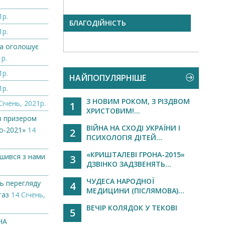
1р.
ЛАГОДІЙНІСТЬ
Славний ювілей відсвят
1р.
одна з найстарших чита
міськ...
а оголошує
1р.
1р.
НАЙПОПУЛЯРНІШЕ
1р.
З НОВИМ РОКОМ, З РІЗДВОМ
Січень, 2021р.
1
ХРИСТОВИМ!...
в призером
ВІЙНА НА СХОДІ УКРАЇНИ І
о-2021»
14
2
ПСИХОЛОГІЯ ДІТЕЙ...
«КРИШТАЛЕВІ ГРОНА-2015»
ишився з нами
3
ДЗВІНКО ЗАДЗВЕНЯТЬ...
ЧУДЕСА НАРОДНОЇ
ь перегляду
4
МЕДИЦИНИ (ПІСЛЯМОВА)...
газ
14 Січень,
ВЕЧІР КОЛЯДОК У ТЕКОВІ
5
НА