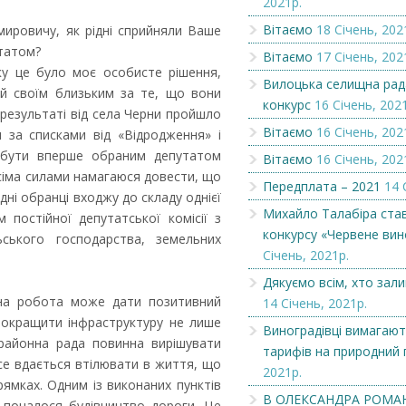
2021р.
Вітаємо
18 Січень, 202
ировичу, як рідні сприйняли Ваше
Оголошення
Б
татом?
Вітаємо
17 Січень, 202
ку це було моє особисте рішення,
Вилоцька селищна рад
й своїм близьким за те, що вони
конкурс
16 Січень, 202
 результаті від села Черни пройшло
Вітаємо
16 Січень, 202
я за списками від «Відродження» і
, бути вперше обраним депутатом
Вітаємо
16 Січень, 202
всіма силами намагаюся довести, що
Передплата – 2021
14 
дні обранці входжу до складу однієї
Михайло Талабіра ста
 постійної депутатської комісії з
конкурсу «Червене вин
ьського господарства, земельних
Січень, 2021р.
Дякуємо всім, хто зал
на робота може дати позитивний
14 Січень, 2021р.
 покращити інфраструктуру не лише
Виноградівці вимагают
 районна рада повинна вирішувати
тарифів на природний 
се вдається втілювати в життя, що
2021р.
рямках. Одним із виконаних пунктів
В ОЛЕКСАНДРА РОМА
в почалося будівництво дороги. Це