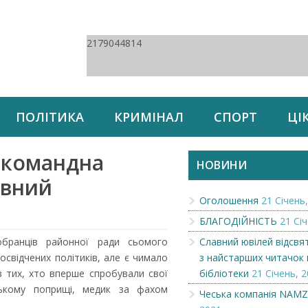
2179044814
ПОЛІТИКА
КРИМІНАЛ
СПОРТ
ЦІ
 командна
НОВИНИ
ивний
Оголошення
21 Січень,
БЛАГОДІЙНІСТЬ
21 Січ
бранців районної ради сьомого
Славний ювілей відсвя
освідчених політиків, але є чимало
з найстарших читачок 
із тих, хто вперше спробували свої
бібліотеки
21 Січень, 2
ькому поприщі, медик за фахом
Чеська компанія NAM