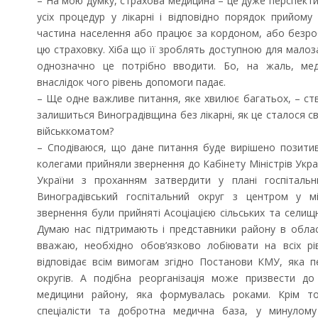
– На мою думку, страхова медицина – це дуже перспекти
усіх процедур у лікарні і відповідно порядок прийом
частина населення або працює за кордоном, або безро
цю страховку. Хіба що її зроблять доступною для малоз
однозначно це потрібно вводити. Бо, на жаль, мед
внаслідок чого рівень допомоги падає.
– Ще одне важливе питання, яке хвилює багатьох, – ств
залишиться Виноградівщина без лікарні, як це сталося 
військкоматом?
– Сподіваюся, що дане питання буде вирішено позитив
колегами прийняли звернення до Кабінету Міністрів Укра
України з проханням затвердити у плані госпітальни
Виноградівський госпітальний округ з центром у міс
звернення були прийняті Асоціацією сільських та селищн
Думаю нас підтримають і представники району в обласн
вважаю, необхідно обов’язково лобіювати на всіх р
відповідає всім вимогам згідно Постанови КМУ, яка п
округів. А подібна реорганізація може призвести д
медицини району, яка формувалась роками. Крім т
спеціалісти та добротна медична база, у минулому