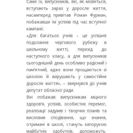
Саме їх, випускників, які, як мовиться,
вступають зараз у доросле життя,
насамперед привітав Роман Фурман,
побажавши їм успіхів під час вступної
кампанії.
«Для багатьох учнів – це успішне
подолання чергового рубежу в
шкільному житті, перехід до
наступного класу, а для випускників
сьогоднішній день особливо радісний і
пам’ятний, адже вони прощаються зі
школою й вирушають у самостійне
доросле життя», – звернувся до учнів
депутат обласної ради.
Він побажав випускникам міцного
здоров’я, успіхів, особистих перемог,
реалізації задумів і творчих планів та
висловив сподівання, що знання,
отримані в школі, стануть запорукою
майбутніх здобутків, допоможуть