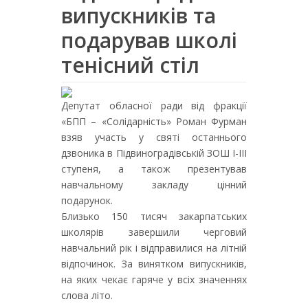
випускників та
подарував школі
тенісний стіл
Депутат обласної ради від фракції
«БПП – «Солідарність» Роман Фурман
взяв участь у святі останнього
дзвоника в Підвиноградівській ЗОШ І-ІІІ
ступеня, а також презентував
навчальному закладу цінний
подарунок.
Близько 150 тисяч закарпатських
школярів завершили черговий
навчальний рік і відправилися на літній
відпочинок. За винятком випускників,
на яких чекає гаряче у всіх значеннях
слова літо.