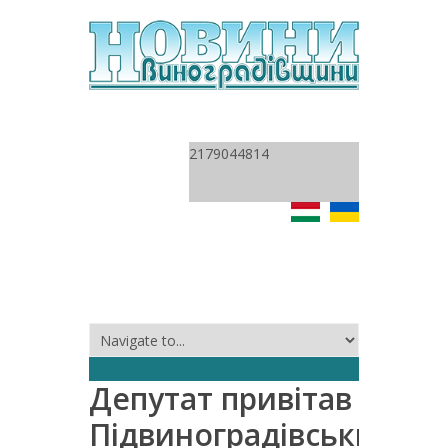
2179044814
Депутат привітав
Підвиноградівських