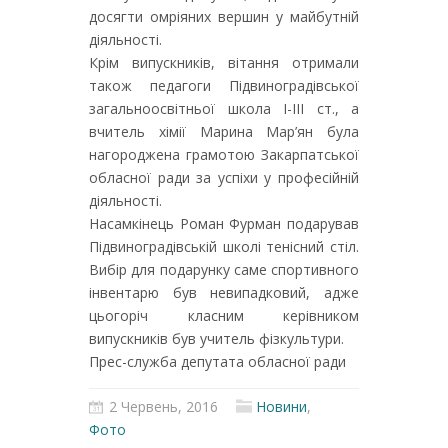
досягти омріяних вершин у майбутній
діяльності.
Крім випускників, вітання отримали
також педагоги Підвиноградівської
загальноосвітньої школа І-ІІІ ст., а
вчитель хімії Марина Мар’ян була
нагороджена грамотою Закарпатської
обласної ради за успіхи у професійній
діяльності.
Насамкінець Роман Фурман подарував
Підвиноградівській школі тенісний стіл.
Вибір для подарунку саме спортивного
інвентарю був невипадковий, адже
цьогоріч класним керівником
випускників був учитель фізкультури.
Прес-служба депутата обласної ради
2 Червень, 2016
Новини
,
Фото