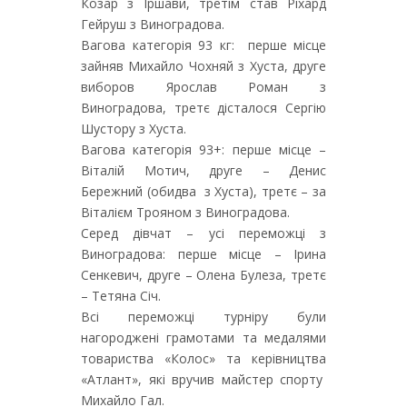
Козар з Іршави, третім став Ріхард
Гейруш з Виноградова.
Вагова категорія 93 кг: перше місце
зайняв Михайло Чохняй з Хуста, друге
виборов Ярослав Роман з
Виноградова, третє дісталося Сергію
Шустору з Хуста.
Вагова категорія 93+: перше місце –
Віталій Мотич, друге – Денис
Бережний (обидва з Хуста), третє – за
Віталієм Трояном з Виноградова.
Серед дівчат – усі переможці з
Виноградова: перше місце – Ірина
Сенкевич, друге – Олена Булеза, третє
– Тетяна Січ.
Всі переможці турніру були
нагороджені грамотами та медалями
товариства «Колос» та керівництва
«Атлант», які вручив майстер спорту
Михайло Гал.