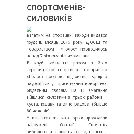
спортсменів-
силовиків
Багатим на спортивні заходи видався
грудень місяць 2016 року. ДЮСШ та
товариством «Колос» проводилось
понад 7 різноманітних змагань.
В клубі «Атлант» разом з його
керівництвом спортивне товариство
«Колос» провело відкритий турнір з
паурліфтингу, присвячений новорічно-
різдвяним святам. На ці змагання
зійшлися силовики з трьох районів –
Хуста, Іршави та Виноградова (більше
80 чоловік).
У всіх вагових категоріях проходили
напружені баталії. Спочатку
виборювали першість юнаки, пізніше –