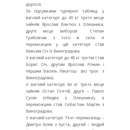
дорослі.
За підсумками турнірної таблиці, у
ваговій категорії до 40 кг третє місце
зайняв Ярослав Вантюх з Олешника,
друге місце виборов Степан
Грабовчак з того ж села. А
переможцем у цій категорії став
Максим Січ із Виноградова.
У ваговій категорії до 48 кг третім став
Борис Січ, другим Ярослав Роман і
першим Василь Лакатош (всі троє з
Виноградова).
У ваговій категорії 66 кг третє місце
зайняв Остап Сігетій, друге – Павло
Сусик (обидва з Олешника), а
переможцем став Себастіан Мар’ян з
Виноградова.
У ваговій категорії 74 кг переможець –
Дмитро Біляк з Хуста, другий – Андрій