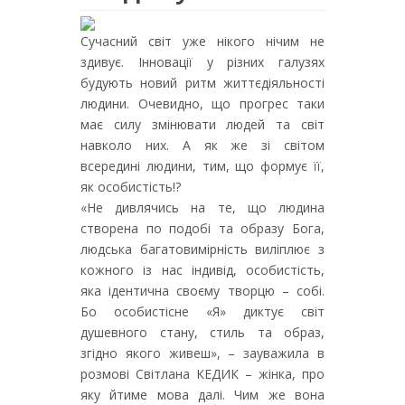
Сучасний світ уже нікого нічим не
здивує. Інновації у різних галузях
будують новий ритм життєдіяльності
людини. Очевидно, що прогрес таки
має силу змінювати людей та світ
навколо них. А як же зі світом
всередині людини, тим, що формує її,
як особистість!?
«Не дивлячись на те, що людина
створена по подобі та образу Бога,
людська багатовимірність виліплює з
кожного із нас індивід, особистість,
яка ідентична своєму творцю – собі.
Бо особистісне «Я» диктує світ
душевного стану, стиль та образ,
згідно якого живеш», – зауважила в
розмові Світлана КЕДИК – жінка, про
яку йтиме мова далі. Чим же вона