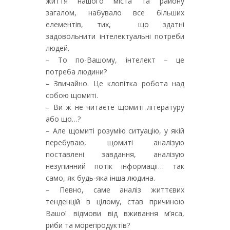
життя нашого міста та району
загалом, набувало все більших
елементів, тих, що здатні
задовольнити інтелектуальні потреби
людей.
– То по-Вашому, інтелект – це
потреба людини?
– Звичайно. Це клопітка робота над
собою щомиті.
– Ви ж не читаєте щомиті літературу
або що…?
– Але щомиті розумію ситуацію, у якій
перебуваю, щомиті аналізую
поставлені завдання, аналізую
незупинний потік інформації… так
само, як будь-яка інша людина.
– Певно, саме аналіз життєвих
тенденцій в цілому, став причиною
Вашої відмови від вживання м’яса,
риби та морепродуктів?