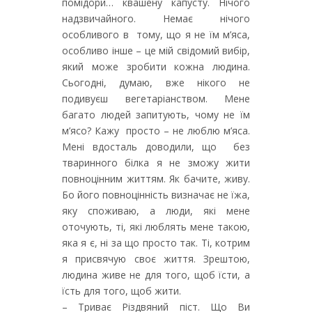
помідори… квашену капусту. Нічого
надзвичайного. Немає нічого
особливого в тому, що я не їм м’яса,
особливо інше – це мій свідомий вибір,
який може зробити кожна людина.
Сьогодні, думаю, вже нікого не
подивуєш вегетаріанством. Мене
багато людей запитують, чому не їм
м’ясо? Кажу просто – не люблю м’яса.
Мені вдосталь доводили, що без
тваринного білка я не зможу жити
повноцінним життям. Як бачите, живу.
Бо його повноцінність визначає не їжа,
яку споживаю, а люди, які мене
оточують, ті, які люблять мене такою,
яка я є, ні за що просто так. Ті, котрим
я присвячую своє життя. Зрештою,
людина живе не для того, щоб їсти, а
їсть для того, щоб жити.
– Триває Різдвяний піст. Що Ви