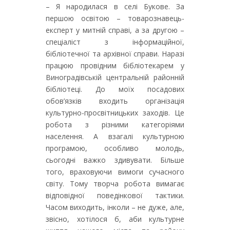
– Я народилася в селі Букове. За
першою освітою – товарознавець-
експерт у митній справі, а за другою –
спеціаліст з інформаційної,
бібліотечної та архівної справи. Наразі
працюю провідним бібліотекарем у
Виноградівській центральній районній
бібліотеці. До моїх посадових
обов’язків входить організація
культурно-просвітницьких заходів. Це
робота з різними категоріями
населення. А взагалі культурною
програмою, особливо молодь,
сьогодні важко здивувати. Більше
того, враховуючи вимоги сучасного
світу. Тому творча робота вимагає
відповідної поведінкової тактики.
Часом виходить, інколи – не дуже, але,
звісно, хотілося б, аби культурне