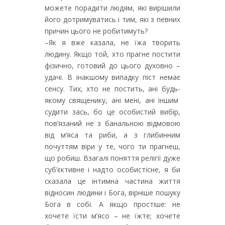
можете порадити людям, які вирішили
його дотримуватись і тим, які з певних
причин цього не робитимуть?
–Як я вже казала, не їжа творить
людину. Якщо той, хто прагне постити
фізично, готовий до цього духовно –
удачі. В інакшому випадку піст немає
сенсу. Тих, хто не постить, ані будь-
якому священику, ані мені, ані іншим
судити зась, бо це особистий вибір,
пов’язаний не з банальною відмовою
від м’яса та риби, а з глибинним
почуттям віри у те, чого ти прагнеш,
що робиш. Взагалі поняття релігії дуже
суб’єктивне і надто особистісне, я би
сказала це інтимна частина життя
відносин людини і Бога, вірніше пошуку
Бога в собі. А якщо простіше: не
хочете їсти м’ясо – не їжте; хочете