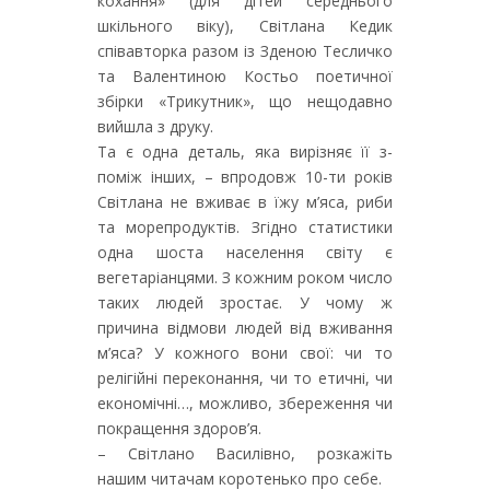
кохання» (для дітей середнього
шкільного віку), Світлана Кедик
співавторка разом із Зденою Тесличко
та Валентиною Костьо поетичної
збірки «Трикутник», що нещодавно
вийшла з друку.
Та є одна деталь, яка вирізняє її з-
поміж інших, – впродовж 10-ти років
Світлана не вживає в їжу м’яса, риби
та морепродуктів. Згідно статистики
одна шоста населення світу є
вегетаріанцями. З кожним роком число
таких людей зростає. У чому ж
причина відмови людей від вживання
м’яса? У кожного вони свої: чи то
релігійні переконання, чи то етичні, чи
економічні…, можливо, збереження чи
покращення здоров’я.
– Світлано Василівно, розкажіть
нашим читачам коротенько про себе.