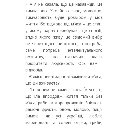
– А я не казала, що це назавжди. Це
тимчасово. Хто його знає, можливо,
тимчасовість буде розміром у моє
життя, бо відмова від м’яса – це стан,
у якому зараз перебуваю, це спосіб,
згідно якого живу, це свідомий вибір
не через щось чи когось, а потреба,
саме потреба інтелектуального
розвитку, що визначив власні
пріоритети людськості. Ось вам і
відповідь.
– Є якісь певні харчові замінники м’яса,
що Ви вживаєте?
– Я над цим не замислююсь. Їм усе те,
що їла впродовж життя тільки без
м’яса, риби та морепродуктів. Звісно, в
раціоні фрукти, овочі, молоко, яйця.
Зимою, як усі українці, люблю
мариновані та солені огірки, гриби,