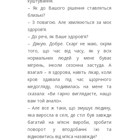
куштування.
– Як до Вашого рішення ставляться
близькі?
– З повагою. Але хвилюються за моє
здоров’я.
– До речі, як Ваше здоров’я?
– Дякую. Добре. Скарг не маю, окрім
того, що час від часу, як у всіх
нормальних людей у мене буває
мігрень, інколи сезонна застуда. А
взагалі – я здорова, навіть лікар, коли
кров здавала під час щорічного
медогляду, подивилась на мене та
сказала: «Ви гарно виглядаєте, нащо
вам той аналіз».
– Але все ж таки, що змушує людину,
яка виросла в селі, де стіл був завжди
багатий на м’ясні вироби, зробити
поворот у вподобанні їжі та
відмовитись від м’яса назавжди?