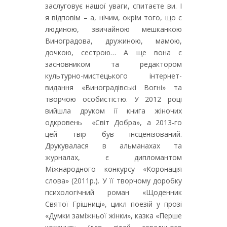
заслуговує нашої уваги, спитаєте ви. І
я відповім – а, нічим, окрім того, що є
людиною, звичайною мешканкою
Виноградова, дружиною, мамою,
дочкою, сестрою… А ще вона є
засновником та редактором
культурно-мистецького інтернет-
видання «Виноградівські Вогні» та
творчою особистістю. У 2012 році
вийшла друком її книга жіночих
одкровень «Світ Добра», а 2013-го
цей твір був інсценізований.
Друкувалася в альманахах та
журналах, є дипломантом
Міжнародного конкурсу «Коронація
слова» (2011р.). У її творчому доробку
психологічний роман «Щоденник
Святої Грішниці», цикл поезій у прозі
«Думки заміжньої жінки», казка «Перше