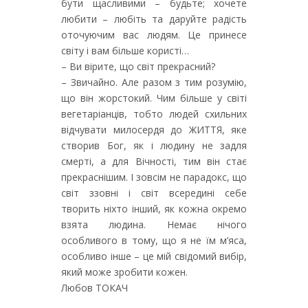
бути щасливими – будьте; хочете
любити – любіть та даруйте радість
оточуючим вас людям. Це принесе
світу і вам більше користі…
– Ви вірите, що світ прекрасний?
– Звичайно. Але разом з тим розумію,
що він жорстокий. Чим більше у світі
вегетаріанців, тобто людей схильних
відчувати милосердя до ЖИТТЯ, яке
створив Бог, як і людину не задля
смерті, а для Вічності, тим він стає
прекраснішим. І зовсім не парадокс, що
світ ззовні і світ всередині себе
творить ніхто інший, як кожна окремо
взята людина. Немає нічого
особливого в тому, що я не їм м’яса,
особливо інше – це мій свідомий вибір,
який може зробити кожен.
Любов ТОКАЧ