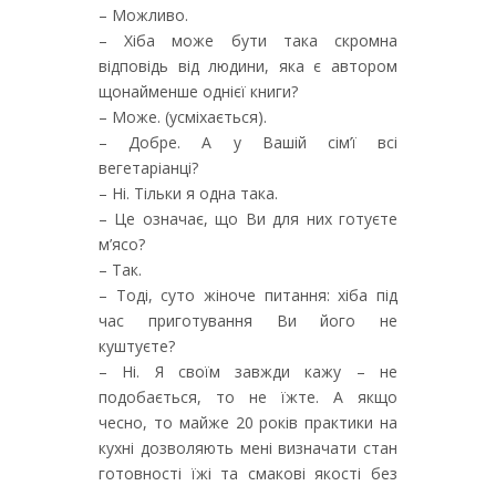
– Можливо.
– Хіба може бути така скромна
відповідь від людини, яка є автором
щонайменше однієї книги?
– Може. (усміхається).
– Добре. А у Вашій сім’ї всі
вегетаріанці?
– Ні. Тільки я одна така.
– Це означає, що Ви для них готуєте
м’ясо?
– Так.
– Тоді, суто жіноче питання: хіба під
час приготування Ви його не
куштуєте?
– Ні. Я своїм завжди кажу – не
подобається, то не їжте. А якщо
чесно, то майже 20 років практики на
кухні дозволяють мені визначати стан
готовності їжі та смакові якості без