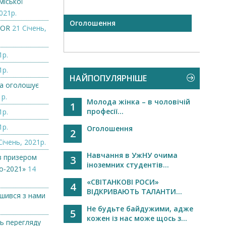
міської
021р.
а рада
Оголошення
БЛАГ
ZOR
21 Січень,
 на
ни...
1р.
1р.
НАЙПОПУЛЯРНІШЕ
а оголошує
1р.
Молода жінка – в чоловічій
1
професії...
1р.
1р.
Оголошення
2
Січень, 2021р.
Навчання в УжНУ очима
в призером
3
іноземних студентів...
о-2021»
14
«СВІТАНКОВІ РОСИ»
4
ВІДКРИВАЮТЬ ТАЛАНТИ...
ишився з нами
Не будьте байдужими, адже
5
кожен із нас може щось з...
ь перегляду