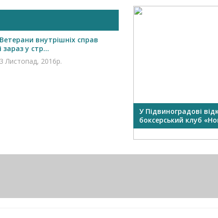
Ветерани внутрішніх справ
і зараз у стр...
3 Листопад, 2016р.
У Підвиноградові від
боксерський клуб «Нок