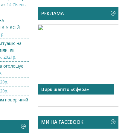
газ
14 Січень,
РЕКЛАМА
НА
В У ВСІЙ
1р.
итуацію на
іли, як
, 2021р.
а оголошує
.
20р.
 чорної
Цирк шапіто «Сфера»
Запр
20р.
Чехі
нам новорічний
.
МИ НА FACEBOOK