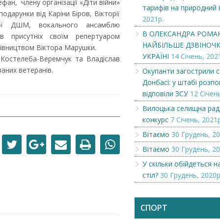
фан, члену організації «Діти війни»
тарифів на природний 
одарунки від Каріни Біров, Вікторії
2021р.
кої ДШМ, вокального ансамблю
В ОЛЕКСАНДРА РОМА
в присутніх своїм репертуаром
НАЙБІЛЬШЕ ДЗВІНОЧКІ
ерівництвом Віктора Марушки.
УКРАЇНІ
14 Січень, 202
 Костелеба-Веремчук та Владіслав
аних ветеранів.
Окупанти загострили с
Донбасі: у штабі розпов
відповіли ЗСУ
12 Січень
Вилоцька селищна рад
конкурс
7 Січень, 2021р
Вітаємо
30 Грудень, 20
Чеська компанія NAMZOR
Викупимо бруньки
Вітаємо
30 Грудень, 20
смородини...
У скільки обійдеться 
стіл?
30 Грудень, 2020р
СПОРТ