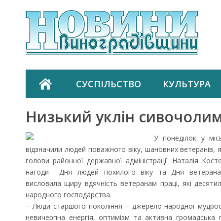
СУСПІЛЬСТВО
КУЛЬТУРА
Низький уклін сивочоли
У понеділок у міс
відзначили людей поважного віку, шановних ветеранів, я
голови районної державної адміністрації Наталія Кос
нагоди Дня людей похилого віку та Дня ветерана 
висловила щиру вдячність ветеранам праці, які десяти
народного господарства.
– Люди старшого покоління – джерело народної мудрост
невичерпна енергія, оптимізм та активна громадська 