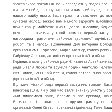
зростаючого покоління. Вони передають у спадок все н
життя. У цей день хочу висловити вам глибоку вдячніст
нашого майбутнього. Ваша праця та ставлення до люд
сучасній молоді. Бажаю вам міцного здоров’я, щасливої 
віри в краще майбутнє! Живіть довго і щасливо, будьте
онуків, – зазначила у своїй промові перший заступн
нагородила грамотами районної державної адміністра
роботі та з нагоди відзначення Дня ветерана Волод
організації смт. Королево, Марію Молнар, голову ревізійн
Габріеллу Онисько, активістку організації «Діти війни».
Керівник апарату районної ради Єлизавета Арвай зачита
ради Віталія Любки та вручила подяки Анатолію Гелетюк
смт. Вилок, Ганні Кабінетські, голові ветеранської орга
(організація «Діти війни).
Від імені міської ради перший заступник голови Вас
виноградівцям, які у свій час взяли активну участь у ро
«Ми пишаємося вами, беремо з вас приклад, шано
Васильович і в знак пошани вручив грамоту почесн
організації Олені Сігеті, партизанці-підпільниці Ганні Ва