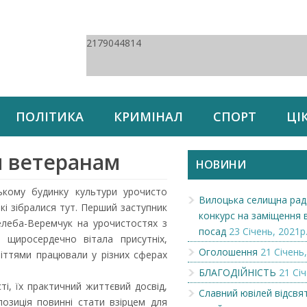
2179044814
ПОЛІТИКА
КРИМІНАЛ
СПОРТ
ЦІ
м ветеранам
НОВИНИ
ькому будинку культури урочисто
Вилоцька селищна рад
кі зібралися тут. Перший заступник
конкурс на заміщення 
телеба-Веремчук на урочистостях з
посад
23 Січень, 2021р
щиросердечно вітала присутніх,
Оголошення
21 Січень,
літтями працювали у різних сферах
БЛАГОДІЙНІСТЬ
21 Січ
і, їх практичний життєвий досвід,
Славний ювілей відсвя
позиція повинні стати взірцем для