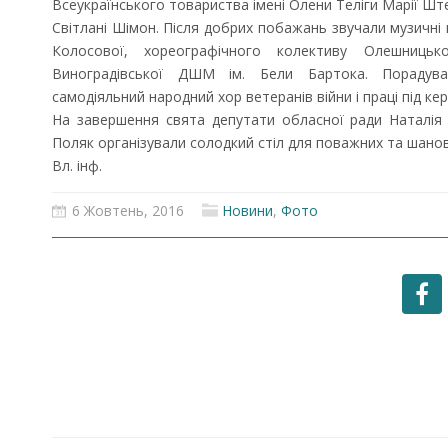
Всеукраїнського товариства імені Олени Теліги Марії Ште
Світлані Шімон. Після добрих побажань звучали музичні п
Колосової, хореографічного колективу Олешниць
Виноградівської ДШМ ім. Бели Бартока. Порадува
самодіяльний народний хор ветеранів війни і праці під к
На завершення свята депутати обласної ради Наталія
Поляк організували солодкий стіл для поважних та шанов
Вл. інф.
6 Жовтень, 2016
Новини
,
Фото
Запрошуємо на роботу в
Чехію