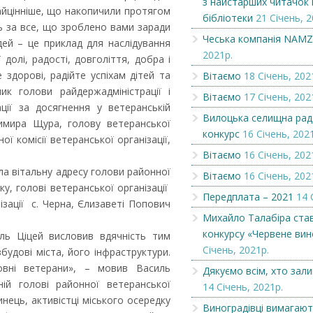
з найстарших читачок 
айцінніше, що накопичили протягом
бібліотеки
21 Січень, 2
ь за все, що зроблено вами заради
Чеська компанія NAMZOR
Вилоцька селищн
Чеська компанія NAM
ей – це приклад для наслідування
оголошує конкурс
2021р.
заміщення вакант
долі, радості, довголіття, добра і
 здорові, радійте успіхам дітей та
Вітаємо
18 Січень, 202
ик голови райдержадміністрації і
Вітаємо
17 Січень, 202
ції за досягнення у ветеранській
Вилоцька селищна рад
имира Щура, голову ветеранської
конкурс
16 Січень, 202
ої комісії ветеранської організації,
Вітаємо
16 Січень, 202
ла вітальну адресу голови районної
Вітаємо
16 Січень, 202
у, голові ветеранської організації
Передплата – 2021
14 
нізації с. Черна, Єлизаветі Попович
Михайло Талабіра ста
конкурсу «Червене вин
иль Ціцей висловив вдячність тим
Січень, 2021р.
збудові міста, його інфраструктури.
вні ветерани», – мовив Василь
Дякуємо всім, хто зал
ій голові районної ветеранської
14 Січень, 2021р.
щинець, активістці міського осередку
Виноградівці вимагают