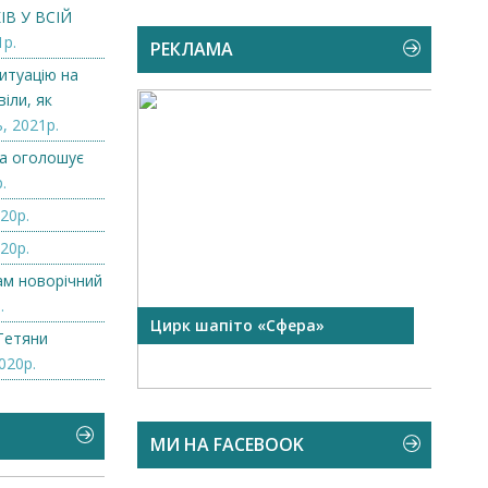
В У ВСІЙ
1р.
РЕКЛАМА
итуацію на
іли, як
, 2021р.
а оголошує
.
20р.
20р.
нам новорічний
.
 чорної
Цирк шапіто «Сфера»
Запр
Тетяни
Чехі
020р.
МИ НА FACEBOOK