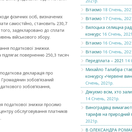
2021р.
Вітаємо
18 Січень, 202
Вітаємо
Оголошення
ходи фізичних осіб, визначених
Вітаємо
17 Січень, 202
ати самостійно, становить 230,7
Вилоцька селищна рад
м того, задекларовано до сплати
конкурс
16 Січень, 202
ивень військового збору.
Вітаємо
16 Січень, 202
ання податкової знижки.
Вітаємо
16 Січень, 202
а підлягає поверненню 250,3 тисяч
Передплата – 2021
14 
Михайло Талабіра ста
 податкова декларація про
конкурсу «Червене вин
. Громадянин зобов’язаний
Січень, 2021р.
одаткового зобов’язання,
Дякуємо всім, хто зал
14 Січень, 2021р.
ня податкової знижки просимо
Виноградівці вимагают
 центру обслуговування платників
тарифів на природний 
.
2021р.
В ОЛЕКСАНДРА РОМА