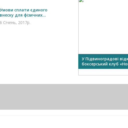
Умови сплати єдиного
внеску для фізичних...
6 Січень, 2017р.
У Підвиноградові від
боксерський клуб «Нок