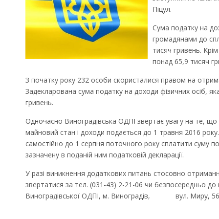
Піцул.
Сума податку на до
громадянами до спл
тисяч гривень. Крі
понад 65,9 тисяч гр
З початку року 232 особи скористалися правом на отрим
Задекларована сума податку на доходи фізичних осіб, як
гривень.
Одночасно Виноградівська ОДПІ звертає увагу на те, що
майновий стан і доходи подається до 1 травня 2016 року
самостійно до 1 серпня поточного року сплатити суму п
зазначену в поданій ним податковій декларації.
У разі виникнення додаткових питань стосовно отриман
звертатися за тел. (031-43) 2-21-06 чи безпосередньо до
Виноградівської ОДПІ, м. Виноградів, вул. Миру, 56