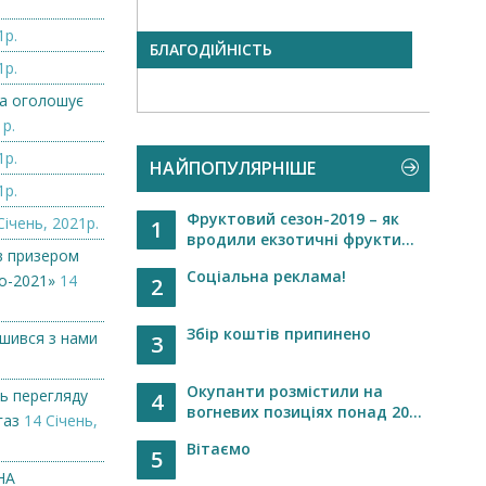
1р.
БЛАГОДІЙНІСТЬ
Слав
1р.
одна
міськ.
а оголошує
1р.
1р.
НАЙПОПУЛЯРНІШЕ
1р.
Фруктовий сезон-2019 – як
Січень, 2021р.
1
вродили екзотичні фрукти...
в призером
Соціальна реклама!
о-2021»
14
2
Збір коштів припинено
ишився з нами
3
Окупанти розмістили на
ь перегляду
4
вогневих позиціях понад 20...
газ
14 Січень,
Вітаємо
5
НА