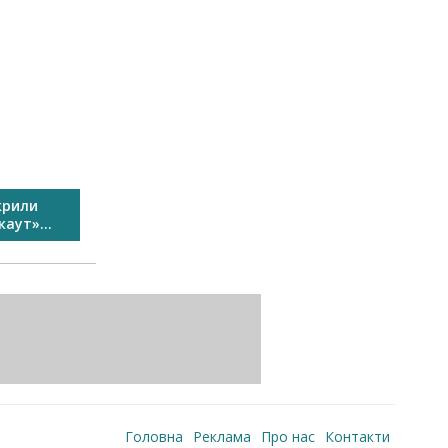
крили
У Виноградові пройшов
Свято спо
аут»...
Перший сімейний велозаїзд...
Головна
Реклама
Про нас
Контакти