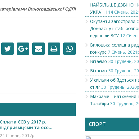
НАЙБІЛЬШЕ ДЗВІНОЧКІ
матеріалами Виноградівської ОДПІ
УКРАЇНІ
14 Січень, 202
Окупанти загострили с
Донбасі: у штабі розпов
відповіли ЗСУ
12 Січень
Вилоцька селищна рад
конкурс
7 Січень, 2021р
Вітаємо
30 Грудень, 20
Вітаємо
30 Грудень, 20
У скільки обійдеться 
стіл?
30 Грудень, 2020р
Чеська компанія NAMZOR
Викупимо бруньки
Макраме – натхнення 
смородини...
Талабіри
30 Грудень, 2
Сплата ЄСВ у 2017 р.
СПОРТ
підприємцями та осо...
24 Січень, 2017р.