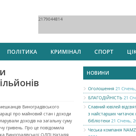
2179044814
ПОЛІТИКА
КРИМІНАЛ
СПОРТ
ЦІ
ни
НОВИНИ
ільйонів
Оголошення
21 Січень,
БЛАГОДІЙНІСТЬ
21 Січ
 мешканців Виноградівського
Славний ювілей відсвя
арації про майновий стан і доходи
з найстарших читачок 
кларували доходів на загальну суму
бібліотеки
21 Січень, 2
ячу гривень. Про це повідомила
Чеська компанія NAM
ка Виноградівської ОДПІ Наталія