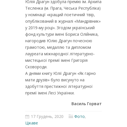
Юлія Драгун здобула премію ім. Архипа
Тесленка (м. Прага, Чеська Республіка)
у номінації «кращий поетичний твір,
опублікований в журналі «Мандрівник»
у 2019-му році». Згодом український
фонд культури імені Бориса Олійника,
нагородив Юлію Драгун почесною
грамотою, медаллю та дипломом
лауреата міжнародної літературно-
мистецької премії імені Григорія
Сковороди.
А днями книгу Юлії Драгун «Як гарно
мати друзів» було висунуто на
здобуття престижної літературної
премії імені Лесі Українки.
Василь Горват
17 Грудень, 2020
Фото
,
Цікаве