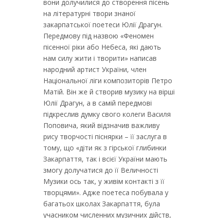
вони долучилися до створення пісень
на літературні твори знаної
закарпатської поетеси Юлії Драгун.
Передмову під назвою «Феномен
пісенної ріки або Небеса, які дають
нам силу жити і творити» написав
народний артист України, член
Національної ліги композиторів Петро
Матій. Він же й створив музику на вірші
Юлії Драгун, а в самій передмові
підкреслив думку свого колеги Василя
Поповича, який відзначив важливу
рису творчості піснярки – її заслуга в
тому, що «діти як з гірської глибинки
Закарпаття, так і всієї України мають
змогу долучатися до її Величності
Музики ось так, у живім контакті з її
творцями». Адже поетеса побувала у
багатьох школах Закарпаття, була
учасником численних музичних дійств,