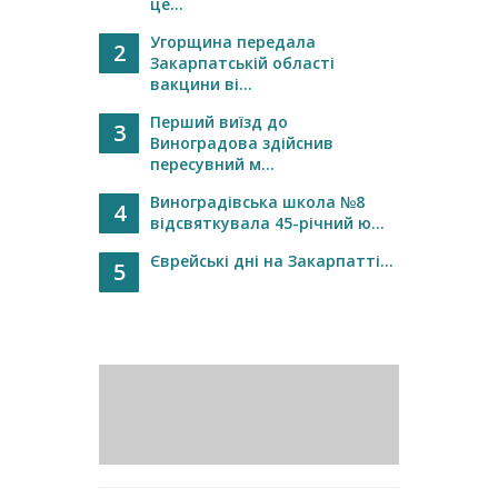
це...
Угорщина передала
2
Закарпатській області
вакцини ві...
Перший виїзд до
3
Виноградова здійснив
пересувний м...
Виноградівська школа №8
4
відсвяткувала 45-річний ю...
Єврейські дні на Закарпатті...
5