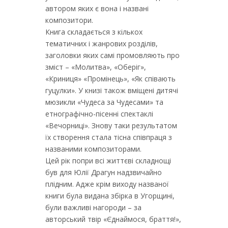
автором яких є вона і названі
композитори.
Книга складається з кількох
тематичних і жанрових розділів,
заголовки яких самі промовляють про
зміст – «Молитва», «Оберіг»,
«Криниця» «Промінець», «Як співають
гуцулки». У книзі також вміщені дитячі
мюзикли «Чудеса за Чудесами» та
етнографічно-пісенні спектаклі
«Вечорниці». Знову таки результатом
їх створення стала тісна співпраця з
названими композиторами.
Цей рік попри всі життєві складнощі
був для Юлії Драгун надзвичайно
плідним. Адже крім виходу названої
книги була видана збірка в Угорщині,
були важливі нагороди – за
авторський твір «Єднаймося, браття!»,