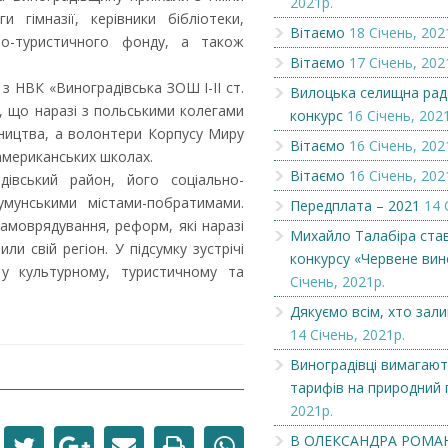
2021р.
 гімназії, керівники бібліотеки,
Вітаємо
18 Січень, 202
рно-туристичного фонду, а також
Вітаємо
Оголошення
Вітаємо
17 Січень, 202
з НВК «Виноградівська ЗОШ I-II ст.
Вилоцька селищна рад
, що наразі з польськими колегами
конкурс
16 Січень, 202
тництва, а волонтери Корпусу Миру
Вітаємо
16 Січень, 202
американських школах.
Вітаємо
16 Січень, 202
дівський район, його соціально-
умунськими містами-побратимами.
Передплата – 2021
14 
амоврядування, реформ, які наразі
Михайло Талабіра ста
и свій регіон. У підсумку зустрічі
конкурсу «Червене вин
 у культурному, туристичному та
Січень, 2021р.
Дякуємо всім, хто зал
14 Січень, 2021р.
Виноградівці вимагают
тарифів на природний 
2021р.
В ОЛЕКСАНДРА РОМА