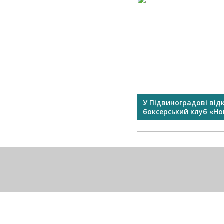
У Підвиноградові від
боксерський клуб «Нок