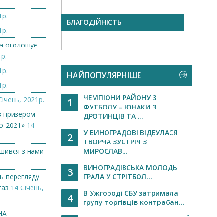
1р.
БЛАГОДІЙНІСТЬ
Слав
1р.
одна
міськ.
а оголошує
1р.
1р.
НАЙПОПУЛЯРНІШЕ
1р.
ЧЕМПІОНИ РАЙОНУ З
Січень, 2021р.
1
ФУТБОЛУ – ЮНАКИ З
в призером
ДРОТИНЦІВ ТА ...
о-2021»
14
У ВИНОГРАДОВІ ВІДБУЛАСЯ
2
ТВОРЧА ЗУСТРІЧ З
ишився з нами
МИРОСЛАВ...
ВИНОГРАДІВСЬКА МОЛОДЬ
3
ь перегляду
ГРАЛА У СТРІТБОЛ...
газ
14 Січень,
В Ужгороді СБУ затримала
4
групу торгівців контрабан...
НА