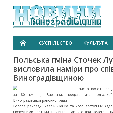
СУСПІЛЬСТВО
КУЛЬТУРА
Польська гміна Сточек Л
висловила наміри про спі
Виноградівщиною
Листа про співпрац
за 80 км від Варшави, представники польської 
Виноградівської районної ради.
Голова райради Віталій Любка та його заступник Адал
іноземними гостями 19 липня. Так, у складі делегації 