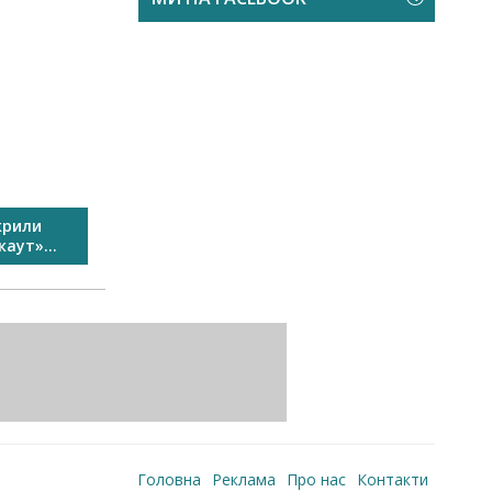
крили
У Виноградові пройшов
Свято спо
аут»...
Перший сімейний велозаїзд...
Головна
Реклама
Про нас
Контакти