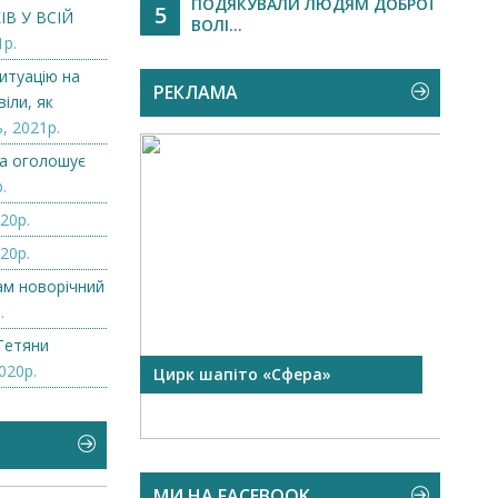
ПОДЯКУВАЛИ ЛЮДЯМ ДОБРОЇ
5
В У ВСІЙ
ВОЛІ...
1р.
итуацію на
РЕКЛАМА
іли, як
, 2021р.
а оголошує
.
20р.
20р.
нам новорічний
.
Тетяни
020р.
 чорної
Цирк шапіто «Сфера»
Запр
Чехі
МИ НА FACEBOOK