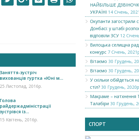
НАЙБІЛЬШЕ ДЗВІНОЧКІ
УКРАЇНІ
14 Січень, 202
Окупанти загострили с
Донбасі: у штабі розпов
відповіли ЗСУ
12 Січень
Вилоцька селищна рад
конкурс
7 Січень, 2021р
Вітаємо
30 Грудень, 20
Вітаємо
30 Грудень, 20
Заняття-зустріч
вихованців гуртка «Юні м...
У скільки обійдеться 
25 Листопад, 2016р.
стіл?
30 Грудень, 2020р
Макраме – натхнення 
Голова
Талабіри
30 Грудень, 2
Чеська компанія NAMZOR
Викупимо бруньки
райдержадміністрації
смородини...
зустрівся із...
15 Квітень, 2016р.
СПОРТ