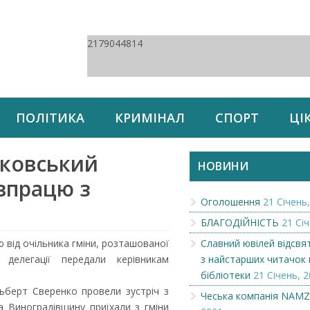
2179044814
ПОЛІТИКА
КРИМІНАЛ
СПОРТ
ЦІ
уковський
НОВИНИ
впрацю з
Оголошення
21 Січень,
БЛАГОДІЙНІСТЬ
21 Січ
ю від очільника гміни, розташованої
Славний ювілей відсвя
делегації передали керівникам
з найстарших читачок 
бібліотеки
21 Січень, 2
ьберт Сверенко провели зустріч з
Чеська компанія NAM
на Виноградівщину приїхали з гміни