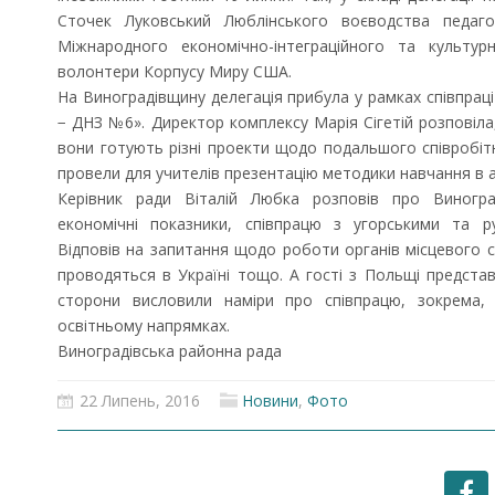
Сточек Луковський Люблінського воєводства педагоги
Міжнародного економічно-інтеграційного та культу
волонтери Корпусу Миру США.
На Виноградівщину делегація прибула у рамках співпраці 
− ДНЗ №6». Директор комплексу Марія Сігетій розповіла
вони готують різні проекти щодо подальшого співробі
провели для учителів презентацію методики навчання в 
Керівник ради Віталій Любка розповів про Виногра
економічні показники, співпрацю з угорськими та р
Відповів на запитання щодо роботи органів місцевого с
проводяться в Україні тощо. А гості з Польщі представил
сторони висловили наміри про співпрацю, зокрема,
освітньому напрямках.
Виноградівська районна рада
22 Липень, 2016
Новини
,
Фото