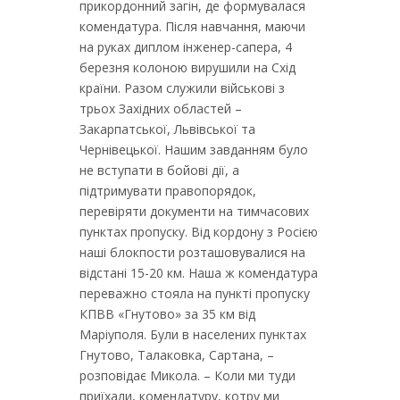
прикордонний загін, де формувалася
комендатура. Після навчання, маючи
на руках диплом інженер-сапера, 4
березня колоною вирушили на Схід
країни. Разом служили військові з
трьох Західних областей –
Закарпатської, Львівської та
Чернівецької. Нашим завданням було
не вступати в бойові дії, а
підтримувати правопорядок,
перевіряти документи на тимчасових
пунктах пропуску. Від кордону з Росією
наші блокпости розташовувалися на
відстані 15-20 км. Наша ж комендатура
переважно стояла на пункті пропуску
КПВВ «Гнутово» за 35 км від
Маріуполя. Були в населених пунктах
Гнутово, Талаковка, Сартана, –
розповідає Микола. – Коли ми туди
приїхали, комендатуру, котру ми