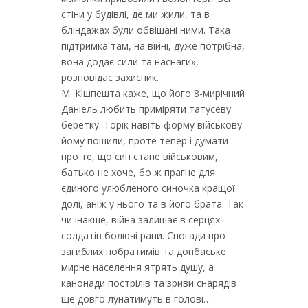
стіни у будівлі, де ми жили, та в
бліндажах були обвішані ними. Така
підтримка там, на війні, дуже потрібна,
вона додає сили та наснаги», –
розповідає захисник.
М. Кішпешта каже, що його 8-мирічний
Даніель любить приміряти татусеву
беретку. Торік навіть форму військову
йому пошили, проте тепер і думати
про те, що син стане військовим,
батько не хоче, бо ж прагне для
єдиного улюбленого синочка кращої
долі, аніж у нього та в його брата. Так
чи інакше, війна залишає в серцях
солдатів болючі рани. Спогади про
загиблих побратимів та донбаське
мирне населення ятрять душу, а
канонади пострілів та зриви снарядів
ще довго лунатимуть в голові…