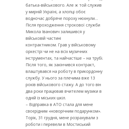
батька-військового. Але ж той служив
у мирній Україні, а хлопці обоє
водночас добряче пороху нюхнули…
Після проходження строкової служби
Микола Іванович залишився у
військовій частині
контрактником. Грав у військовому
оркестрі чи не на всіх музичних
інструментах, та найчастіше – на трубі.
Після того, як закінчився контракт,
влаштувався на роботу в прикордонну
службу. У нього за плечима вже 13
років військового стажу. А до того він
два роки працював вчителем музики в
одній із міських шкіл.
– Відправка в АТО стала для мене
своєрідним «новорічним подарунком».
Торік, 31 грудня, мене розрахували з
роботи і перевели в Мостиський