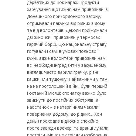
дерев’яних дощок нарах. Продукти
харчування щотижня нам привозили із
Донецького прикордонного загону,
отримували пакунки від рідних з дому
та від волонтерів. Деколи приїжджали
дві жіночки і привозили у термосах
гарячий борщ. Цю національну страву
готували і самі в умовах польової
кухні, адже волонтери привозили нам
всі необхідні інгредієнти у засушеному
вигляді. Часто варили гречку, різні
кашки, їли тушонку. Найважчими у там,
на не проголошеній війні, були перший
і останній місяці: спочатку важко було
звикнути до постійних обстрілів, а
наостанок – з нетерпінням чекали
повернення додому, до рідних… Хоч
день і проходив відносно спокійно,
проте завжди ввечері та вранці лунали
постріли. Ми ж не стріляли (озброєння