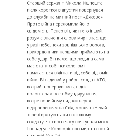
Старший сержант Микола Кішпешта
після короткої відпустки повернувся
до служби на митний пост «Дякове».
Проте війна переломила його
свідомість. Тепер він, як ніхто інший,
розуміє значення слова мир і знає, що
у разі небезпеки зовнішнього ворога,
прикордонники першими приймають на
себе удар. Він каже, що людина сама
має стати собі психологом і
намагається відігнати від себе відгомін
війни. Він єдиний у районі солдат АТО,
котрий, повернувшись, відніс
волонтерам все обмундирування,
котре вони йому видали перед
відправленням на Схід, мовляв «Нехай
ті речі врятують життя іншому
солдату, як свого часу врятували моє».
І понад усе Коля мріє про мир та спокій
на рідній Україні…