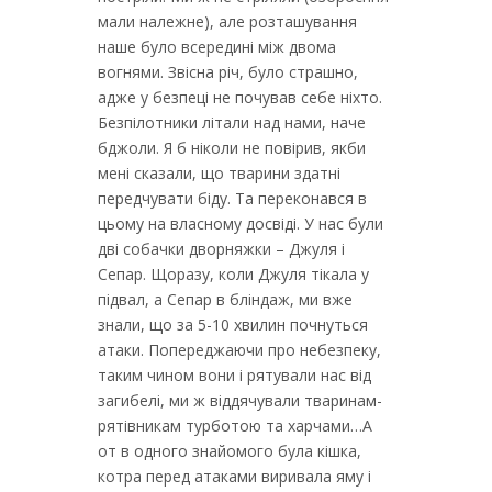
мали належне), але розташування
наше було всередині між двома
вогнями. Звісна річ, було страшно,
адже у безпеці не почував себе ніхто.
Безпілотники літали над нами, наче
бджоли. Я б ніколи не повірив, якби
мені сказали, що тварини здатні
передчувати біду. Та переконався в
цьому на власному досвіді. У нас були
дві собачки дворняжки – Джуля і
Сепар. Щоразу, коли Джуля тікала у
підвал, а Сепар в бліндаж, ми вже
знали, що за 5-10 хвилин почнуться
атаки. Попереджаючи про небезпеку,
таким чином вони і рятували нас від
загибелі, ми ж віддячували тваринам-
рятівникам турботою та харчами…А
от в одного знайомого була кішка,
котра перед атаками виривала яму і