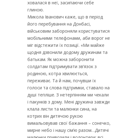
ховалася в неї, засипаючи себе
глиною.
Микола Іванович каже, що в період
його перебування на Донбасі,
військовим забороняли користуватися
мобільними телефонами, аби ворог не
міг відстежити їх позиції. «Ми майже
щодня дзвонили додому дружинам та
батькам. Як можна заборонити
солдатам підтримувати зв’язок з
родиною, котра хвилюється,
переживає. Та й нам, почувши їх
голоси та слова підтримки, ставало на
душі тепліше. З нетерпінням ми чекали
і пакунків з дому. Мені дружина завжди
клала листи та малюнки сина, на
котрих він дитячою рукою
вимальовував свої бажання – сонечко,
мирне небо і нашу сім’ю разом…Дитячі
малюнки привозили і волонтери: всі