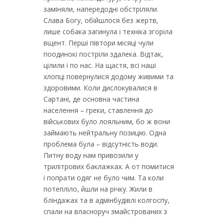
заміняли, напередодні обстріляли.
Слава Богу, обійшлося без жертв,
лише собака загинула і техніка згоріла
вщент. Перші півтори місяці чули
поодинокі постріли здалека. Відтак,
цілили і по нас. На щастя, всі наші
хлопці повернулися додому живими та
здоровими. Коли дислокувалися в
Сартані, де основна частина
населення – греки, ставлення до
військових було лояльним, бо ж вони
займають нейтральну позицію. Одна
проблема була – відсутність води.
Питну воду нам привозили у
трилітрових баклажках. А от помитися
і попрати одяг не було чим. Та коли
потепліло, йшли на річку. Жили в
бліндажах та в адмінбудівлі колгоспу,
спали на власноруч змайстрованих з