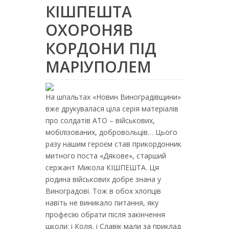
КІШПЕШТА
ОХОРОНЯВ
КОРДОНИ ПІД
МАРІУПОЛЕМ
На шпальтах «Новин Виноградівщини»
вже друкувалася ціла серія матеріалів
про солдатів АТО – військових,
мобілізованих, добровольців… Цього
разу нашим героєм став прикордонник
митного поста «Дякове», старший
сержант Микола КІШПЕШТА. Ця
родина військових добре знана у
Виноградові. Тож в обох хлопців
навіть не виникало питання, яку
професію обрати після закінчення
школи: і Коля, і Славік мали за приклад