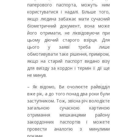
паперового паспорта, можуть ним
користуватися і надалі. Більше того,
якщо людина забажає мати сучасний
біометричний документ, вона може
його отримати, не ліквідовуючи при
цьому діючий старого взірця. Для
цього у заяві треба лише
обмотивувати таке рішення, приміром,
якщо на старий паспорт видано візу
для виїзду за кордон і термін її дії ще
не минув.
– Як відомо, Ви очолюєте райвідділ
вже рік, а до того понад два роки були
заступником. Тож, звісна річ володієте
загальною сучасною картиною
отримання мешканцями району
закордонних паспортів і можете
провести аналогію з минулими
роками.