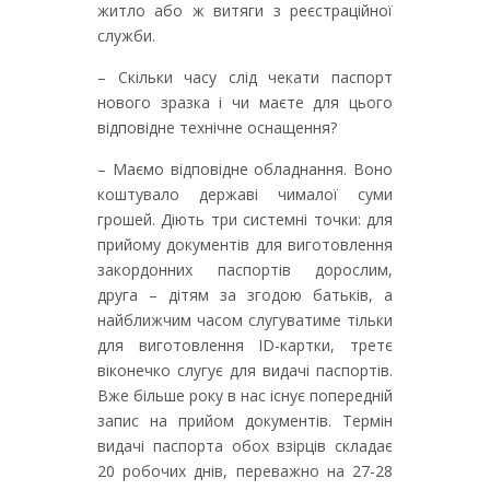
житло або ж витяги з реєстраційної
служби.
– Скільки часу слід чекати паспорт
нового зразка і чи маєте для цього
відповідне технічне оснащення?
– Маємо відповідне обладнання. Воно
коштувало державі чималої суми
грошей. Діють три системні точки: для
прийому документів для виготовлення
закордонних паспортів дорослим,
друга – дітям за згодою батьків, а
найближчим часом слугуватиме тільки
для виготовлення ID-картки, третє
віконечко слугує для видачі паспортів.
Вже більше року в нас існує попередній
запис на прийом документів. Термін
видачі паспорта обох взірців складає
20 робочих днів, переважно на 27-28