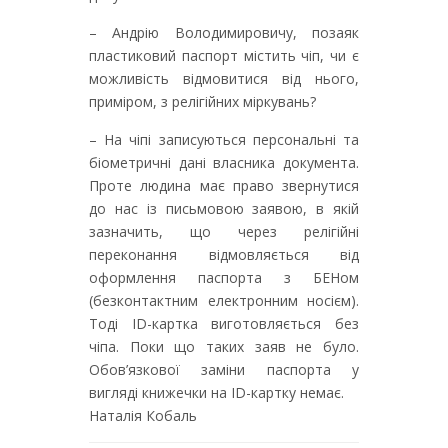
– Андрію Володимировичу, позаяк
пластиковий паспорт містить чіп, чи є
можливість відмовитися від нього,
приміром, з релігійних міркувань?
– На чіпі записуються персональні та
біометричні дані власника документа.
Проте людина має право звернутися
до нас із письмовою заявою, в якій
зазначить, що через релігійні
переконання відмовляється від
оформлення паспорта з БЕНом
(безконтактним електронним носієм).
Тоді ID-картка виготовляється без
чіпа. Поки що таких заяв не було.
Обов’язкової заміни паспорта у
вигляді книжечки на ID-картку немає.
Наталія Кобаль