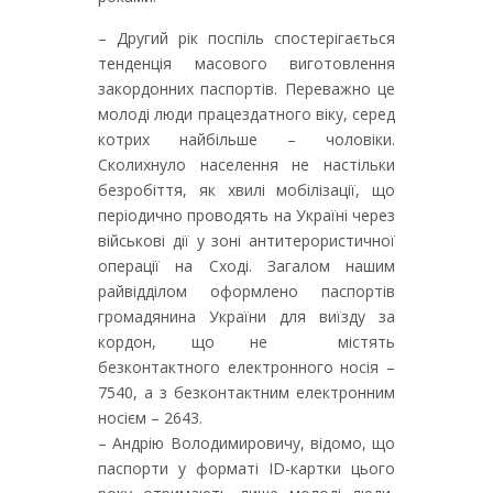
– Другий рік поспіль спостерігається
тенденція масового виготовлення
закордонних паспортів. Переважно це
молоді люди працездатного віку, серед
котрих найбільше – чоловіки.
Сколихнуло населення не настільки
безробіття, як хвилі мобілізації, що
періодично проводять на Україні через
військові дії у зоні антитерористичної
операції на Сході. Загалом нашим
райвідділом оформлено паспортів
громадянина України для виїзду за
кордон, що не містять
безконтактного електронного носія –
7540, а з безконтактним електронним
носієм – 2643.
– Андрію Володимировичу, відомо, що
паспорти у форматі ID-картки цього