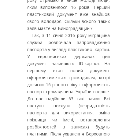
року отримають лише молоді люди,
яким виповнилося 16 років. Перший
пластиковий документ вже знайшов
свого володаря. Скільки всього таких
заяв маєте на Виноградівщині?
– Так, з 11 січня 2016 року міграційна
служба розпочала запровадження
паспорта у вигляді пластикової картки.
У європейських державах цей
документ називають ID-картка. На
першому етапі новий документ
оформлятиметься громадянам, котрі
досягли 16-річного віку і оформляють
паспорт громадянина України вперше.
До нас надійшли 63 такі заяви. Всі
наступні послуги (непридатність
паспорта для використання, зміна
прізвища чи імені, встановлення
розбіжностей в записах) будуть
платними. Після ухвалення Верховною