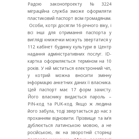
Радою законопроекту №3224
міграційна служба зможе оформляти
пластиковий паспорт всім громадянам.
Особи, котрі досягли 16-річного віку, і
всі інші для отримання паспорта у
вигляді книжечки можуть звертатися у
112 кабінет будинку культури в Центр
надання адміністративних послуг. ID-
картка оформляється терміном на 10
років. У ній міститься електронний чіп,
у котрий можна вносити змінну
інформацію анкетних даних її власника.
Цей паспорт має 17 форм захисту.
Його власнику видається пароль –
PIN-код та PUK-код. Якщо ж людина
його забула, тоді звертається до нас з
проханням відновити. Прізвище та ім’я
дублюється латинською мовою, а не
російською, як на зворотній сторінці