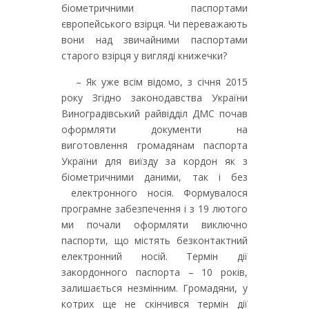
біометричними паспортами
європейського взірця. Чи переважають
вони над звичайними паспортами
старого взірця у вигляді книжечки?
– Як уже всім відомо, з січня 2015
року Згідно законодавства України
Виноградівський райвідділ ДМС почав
оформляти документи на
виготовлення громадянам паспорта
України для виїзду за кордон як з
біометричними даними, так і без
електронного носія. Формувалося
програмне забезпечення і з 19 лютого
ми почали оформляти виключно
паспорти, що містять безконтактний
електронний носій. Термін дії
закордонного паспорта – 10 років,
залишається незмінним. Громадяни, у
котрих ще не скінчився термін дії