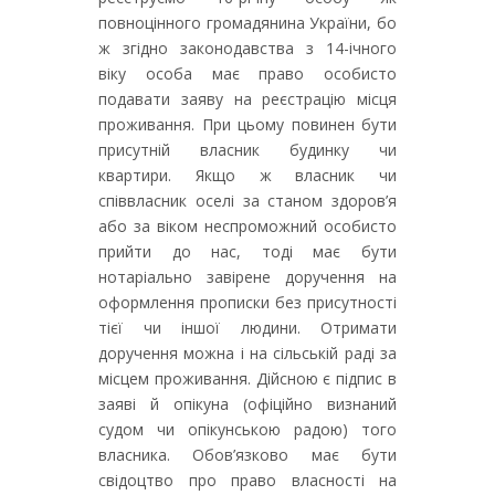
повноцінного громадянина України, бо
ж згідно законодавства з 14-ічного
віку особа має право особисто
подавати заяву на реєстрацію місця
проживання. При цьому повинен бути
присутній власник будинку чи
квартири. Якщо ж власник чи
співвласник оселі за станом здоров’я
або за віком неспроможний особисто
прийти до нас, тоді має бути
нотаріально завірене доручення на
оформлення прописки без присутності
тієї чи іншої людини. Отримати
доручення можна і на сільській раді за
місцем проживання. Дійсною є підпис в
заяві й опікуна (офіційно визнаний
судом чи опікунською радою) того
власника. Обов’язково має бути
свідоцтво про право власності на