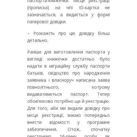
паспорта-книжечки. Місце реєстрації
(прописка) на чіпі ID-картка не
зазначається, а видається у формі
паперової довідки.
– Розкажіть про цю довідку більш
детально.
Раніше для виготовлення паспорта у
вигляді книжечки достатньо було
надати в міграційну службу паспорти
батьків, свідоцтво про народження
заявника і власноруч написана заява
повнолітнього, котрому
видаватиметься паспорт. Тепер
обов’язково потрібно ще й реєстрацію.
Для того, аби ми видали довідку про
місце реєстрації, маємо попередньо
внести відомості у програмне
забезпечення. Отож, спочатку
реєструємо 16-річну особу як