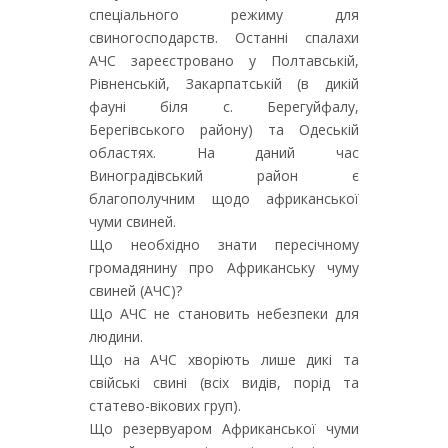
спеціального режиму для
свиногосподарств. Останні спалахи
АЧС зареєстровано у Полтавській,
Рівненській, Закарпатській (в дикій
фауні біля с. Берегуйфалу,
Берегівського району) та Одеській
областях. На даний час
Виноградівський район є
благополучним щодо африканської
чуми свиней.
Що необхідно знати пересічному
громадянину про Африканську чуму
свиней (АЧС)?
Що АЧС не становить небезпеки для
людини.
Що на АЧС хворіють лише дикі та
свійські свині (всіх видів, порід та
статево-вікових груп).
Що резервуаром Африканської чуми