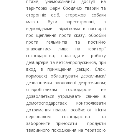
птахів; унеможливити доступ на
територію ферм бродячих тварин та
сторонніх осіб, сторожові собаки
мають бути зареєстровані, з
відповідними відмітками в паспорті
про щеплення проти сказу, обробки
проти гельмінтів та постійно
знаходитися лише на території
господарства; налагодити роботу
дезбар’єрів та ветсанпропускників, при
вході в приміщення (секцію, блок,
кормоцех) облаштувати дезкилимки/
дезванночки зволожені дезрозчином;
співробітникам господарств не
дозволяється утримувати свиней в
домогосподарствах; контролювати
дотримання правил особистої гігієни
персоналом господарства та
заборонити приносити продукти
тваринного походження на територію