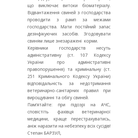
що виключає витоки біоматеріалу.
Відвантаження свиней з господарства
проводити з рамп за межами
господарства. Мати постійний запас
дезінфікуючих засобів. Згодовувати
свиням лише знезаражені корми.
Керівники господарств несуть
адміністративну (ст. 107 Кодексу
України про адміністративні
правопорушення) та кримінальну (ст.
251 Кримінального Кодексу України)
відповідальність за недотримання
ветеринарно-санітарних правил при
вирощуванні та обігу свиней.
Пам’ятайте: при підозрі на АЧС,
сповістіть фахівця ветеринарної
медицини, краще перестрахуватись,
аніж наразити на небезпеку всіх сусідів!
Степан БАРЗУЛ,