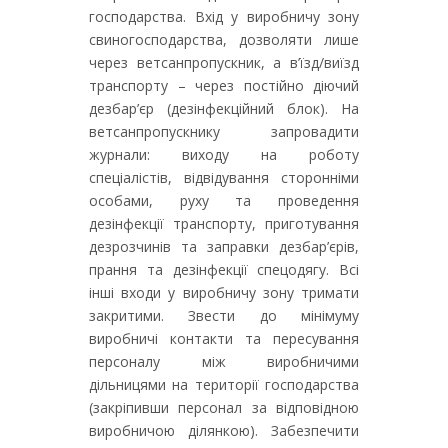
господарства. Вхід у виробничу зону
свиногосподарства, дозволяти лише
через ветсанпропускник, а в’їзд/виїзд
транспорту – через постійно діючий
дезбар’єр (дезінфекційний блок). На
ветсанпропускнику запровадити
журнали: виходу на роботу
спеціалістів, відвідування сторонніми
особами, руху та проведення
дезінфекції транспорту, приготування
дезрозчинів та заправки дезбар’єрів,
прання та дезінфекції спецодягу. Всі
інші входи у виробничу зону тримати
закритими. Звести до мінімуму
виробничі контакти та пересування
персоналу між виробничими
дільницями на території господарства
(закріпивши персонал за відповідною
виробничою ділянкою). Забезпечити