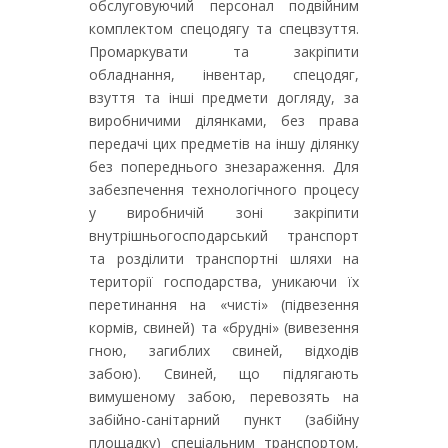
обслуговуючий персонал подвійним
комплектом спецодягу та спецвзуття.
Промаркувати та закріпити
обладнання, інвентар, спецодяг,
взуття та інші предмети догляду, за
виробничими ділянками, без права
передачі цих предметів на іншу ділянку
без попереднього знезараження. Для
забезпечення технологічного процесу
у виробничій зоні закріпити
внутрішньогосподарський транспорт
та розділити транспортні шляхи на
території господарства, уникаючи їх
перетинання на «чисті» (підвезення
кормів, свиней) та «брудні» (вивезення
гною, загиблих свиней, відходів
забою). Свиней, що підлягають
вимушеному забою, перевозять на
забійно-санітарний пункт (забійну
площадку) спеціальним транспортом,