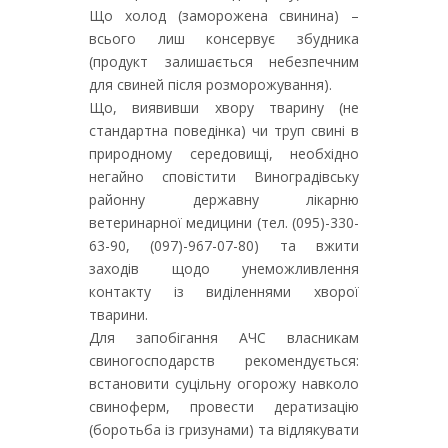
Що холод (заморожена свинина) –
всього лиш консервує збудника
(продукт залишається небезпечним
для свиней після розморожування).
Що, виявивши хвору тварину (не
стандартна поведінка) чи труп свині в
природному середовищі, необхідно
негайно сповістити Виноградівську
районну державну лікарню
ветеринарної медицини (тел. (095)-330-
63-90, (097)-967-07-80) та вжити
заходів щодо унеможливлення
контакту із виділеннями хворої
тварини.
Для запобігання АЧС власникам
свиногосподарств рекомендується:
встановити суцільну огорожу навколо
свиноферм, провести дератизацію
(боротьба із гризунами) та відлякувати