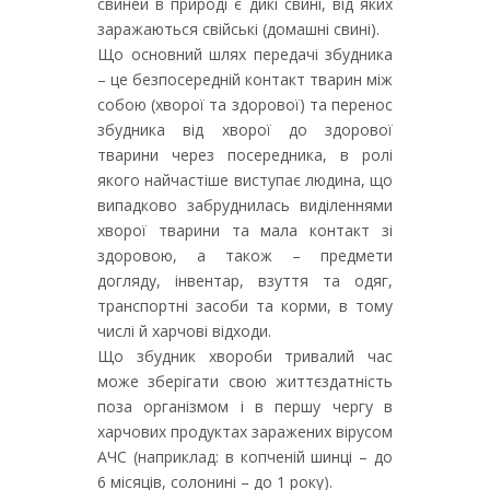
свиней в природі є дикі свині, від яких
заражаються свійські (домашні свині).
Що основний шлях передачі збудника
– це безпосередній контакт тварин між
собою (хворої та здорової) та перенос
збудника від хворої до здорової
тварини через посередника, в ролі
якого найчастіше виступає людина, що
випадково забруднилась виділеннями
хворої тварини та мала контакт зі
здоровою, а також – предмети
догляду, інвентар, взуття та одяг,
транспортні засоби та корми, в тому
числі й харчові відходи.
Що збудник хвороби тривалий час
може зберігати свою життєздатність
поза організмом і в першу чергу в
харчових продуктах заражених вірусом
АЧС (наприклад: в копченій шинці – до
6 місяців, солонині – до 1 року).