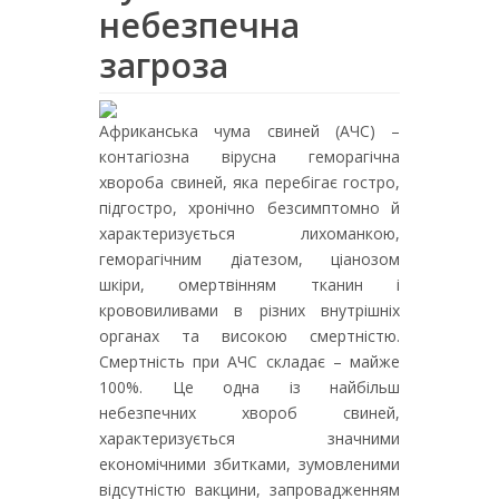
небезпечна
загроза
Африканська чума свиней (АЧС) –
контагіозна вірусна геморагічна
хвороба свиней, яка перебігає гостро,
підгостро, хронічно безсимптомно й
характеризується лихоманкою,
геморагічним діатезом, ціанозом
шкіри, омертвінням тканин і
крововиливами в різних внутрішніх
органах та високою смертністю.
Смертність при АЧС складає – майже
100%. Це одна із найбільш
небезпечних хвороб свиней,
характеризується значними
економічними збитками, зумовленими
відсутністю вакцини, запровадженням